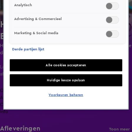
Analytisch
Advertising & Commercieel
Hart van Nederland - Vroege
Marketing & Social media
Editie
Het nieuws van Nederland. Mis niets van het gesprek van de
Derde partijen lijst
dag.
Alle cookies accepteren
Laatste
aflevering
Huidige keuze opslaan
Overzicht
Voorkeuren beheren
Afleveringen
Clips
Info
Afleveringen
Toon meer