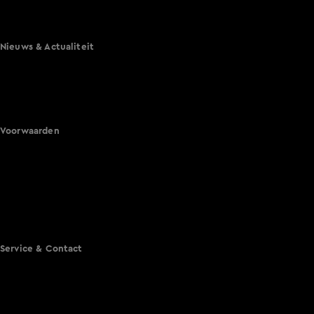
Lang Leve de Liefde
Het Blok
Nieuws & Actualiteit
Hart van Nederland
Nieuws van de Dag
Shownieuws
Vandaag Inside
Voorwaarden
Gebruiksvoorwaarden
Cookie instellingen
Cookieverklaring
Privacyverklaring
Toegankelijkheid
Algemene voorwaarden KIJK
Service & Contact
Aanmelden voor een programma
Acties
Adverteren