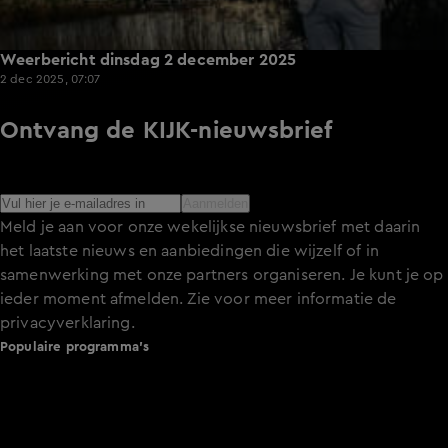
Weerbericht dinsdag 2 december 2025
2 dec 2025, 07:07
Ontvang de KIJK-nieuwsbrief
Meld je aan voor de nieuwsbrief en blijf op de hoogte van
het laatste nieuws over de programma’s en series op KIJK.
Aanmelden
Meld je aan voor onze wekelijkse nieuwsbrief met daarin
het laatste nieuws en aanbiedingen die wijzelf of in
samenwerking met onze partners organiseren. Je kunt je op
ieder moment afmelden. Zie voor meer informatie de
privacyverklaring
.
Populaire programma's
De Bondgenoten
A.S.S. - Anti Survival Show
De Oranjezomer
Mi Dushi: wat is dan liefde?