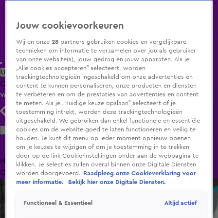
Jouw cookievoorkeuren
Wij en onze
28
partners gebruiken cookies en vergelijkbare
technieken om informatie te verzamelen over jou als gebruiker
van onze website(s), jouw gedrag en jouw apparaten. Als je
„Alle cookies accepteren” selecteert, worden
Uitzending Gemist
Populaire programma's
Zenders
Genres
trackingtechnologieën ingeschakeld om onze advertenties en
Clips
Films
Radio
Smart TV inlog
Shop
content te kunnen personaliseren, onze producten en diensten
te verbeteren en om de prestaties van advertenties en content
Volg KIJK
te meten. Als je „Huidige keuze opslaan” selecteert of je
toestemming intrekt, worden deze trackingtechnologieën
uitgeschakeld. We gebruiken dan enkel functionele en essentiële
Zoeken
cookies om de website goed te laten functioneren en veilig te
houden. Je kunt dit menu op ieder moment opnieuw openen
om je keuzes te wijzigen of om je toestemming in te trekken
door op de link Cookie-instellingen onder aan de webpagina te
Home
Uitzending Gemist
Programma's
De Bondgenoten
De
klikken. Je selecties zullen overal binnen onze Digitale Diensten
Oranjezomer
Livestreams
Shop
worden doorgevoerd.
Raadpleeg onze Cookieverklaring voor
meer informatie.
Bekijk hier onze Digitale Diensten.
Altijd actief
Functioneel & Essentieel