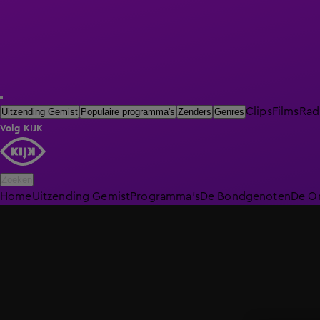
Clips
Films
Rad
Uitzending Gemist
Populaire programma's
Zenders
Genres
Volg KIJK
Zoeken
Home
Uitzending Gemist
Programma's
De Bondgenoten
De O