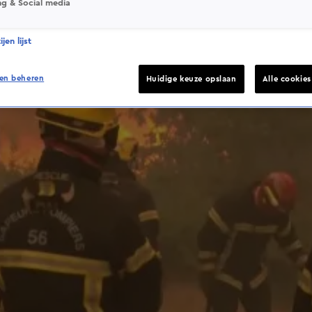
ng & Social media
jen lijst
en beheren
Huidige keuze opslaan
Alle cookie