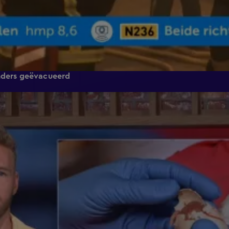
anders geëvacueerd