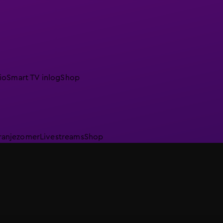
io
Smart TV inlog
Shop
ranjezomer
Livestreams
Shop