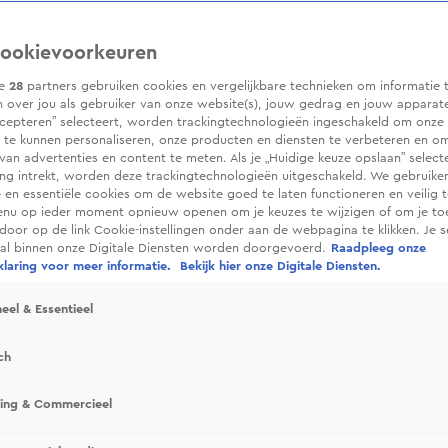
ookievoorkeuren
ze
28
partners gebruiken cookies en vergelijkbare technieken om informatie 
 over jou als gebruiker van onze website(s), jouw gedrag en jouw apparaten.
cepteren” selecteert, worden trackingtechnologieën ingeschakeld om onze 
 te kunnen personaliseren, onze producten en diensten te verbeteren en o
 van advertenties en content te meten. Als je „Huidige keuze opslaan” selecte
g intrekt, worden deze trackingtechnologieën uitgeschakeld. We gebruike
e en essentiële cookies om de website goed te laten functioneren en veilig 
enu op ieder moment opnieuw openen om je keuzes te wijzigen of om je t
 door op de link Cookie-instellingen onder aan de webpagina te klikken. Je s
ral binnen onze Digitale Diensten worden doorgevoerd.
Raadpleeg onze
laring voor meer informatie.
Bekijk hier onze Digitale Diensten.
eel & Essentieel
ch
sing & Commercieel