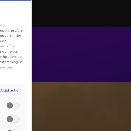
te
 Als je „Alle
advertenties
m de
ert of je
n dan enkel
te houden. Je
oestemming in
electies
Altijd actief