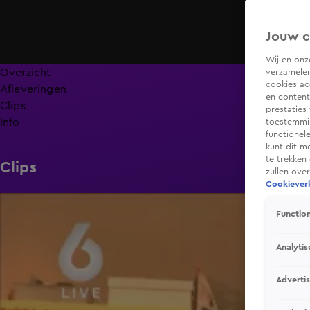
Jouw c
Wij en on
Overzicht
verzamelen
cookies ac
Afleveringen
en content
Clips
prestaties
Info
toestemmin
functionel
kunt dit m
te trekken
Clips
zullen ove
Cookieverk
1:51
Function
Analytis
Adverti