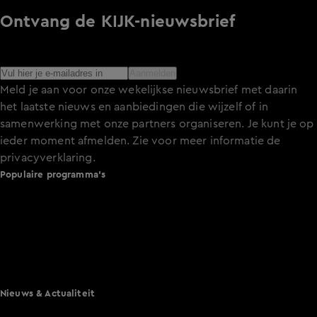
Ontvang de KIJK-nieuwsbrief
Meld je aan voor de nieuwsbrief en blijf op de hoogte van
het laatste nieuws over de programma’s en series op KIJK.
Aanmelden
Meld je aan voor onze wekelijkse nieuwsbrief met daarin
het laatste nieuws en aanbiedingen die wijzelf of in
samenwerking met onze partners organiseren. Je kunt je op
ieder moment afmelden. Zie voor meer informatie de
privacyverklaring
.
Populaire programma's
De Bondgenoten
A.S.S. - Anti Survival Show
De Oranjezomer
Mi Dushi: wat is dan liefde?
Lang Leve de Liefde
Het Blok
Nieuws & Actualiteit
Hart van Nederland