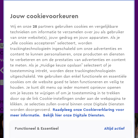
Jouw cookievoorkeuren
Wij en onze
28
partners gebruiken cookies en vergelijkbare
technieken om informatie te verzamelen over jou als gebruiker
van onze website(s), jouw gedrag en jouw apparaten. Als je
„Alle cookies accepteren” selecteert, worden
Uitzending Gemist
Populaire programma's
Zenders
Genres
trackingtechnologieën ingeschakeld om onze advertenties en
Clips
Films
Radio
Smart TV inlog
Shop
content te kunnen personaliseren, onze producten en diensten
te verbeteren en om de prestaties van advertenties en content
Volg KIJK
te meten. Als je „Huidige keuze opslaan” selecteert of je
toestemming intrekt, worden deze trackingtechnologieën
uitgeschakeld. We gebruiken dan enkel functionele en essentiële
Zoeken
cookies om de website goed te laten functioneren en veilig te
houden. Je kunt dit menu op ieder moment opnieuw openen
om je keuzes te wijzigen of om je toestemming in te trekken
door op de link Cookie-instellingen onder aan de webpagina te
Home
Uitzending Gemist
Programma's
De Bondgenoten
De
klikken. Je selecties zullen overal binnen onze Digitale Diensten
Oranjezomer
Livestreams
Shop
worden doorgevoerd.
Raadpleeg onze Cookieverklaring voor
meer informatie.
Bekijk hier onze Digitale Diensten.
Altijd actief
Functioneel & Essentieel