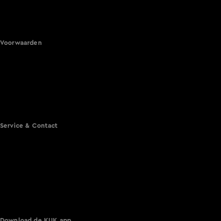
Nieuws van de Dag
Shownieuws
Vandaag Inside
Voorwaarden
Gebruiksvoorwaarden
Cookie instellingen
Cookieverklaring
Privacyverklaring
Toegankelijkheid
Algemene voorwaarden KIJK
Service & Contact
Aanmelden voor een programma
Acties
Adverteren
Smart TV inlog
Over KIJK
Vacatures
Klantenservice
Download de KIJK app