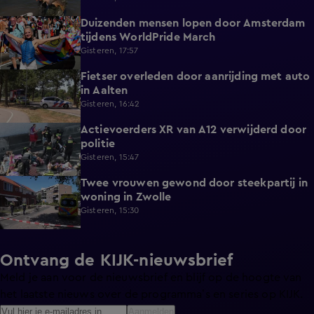
Duizenden mensen lopen door Amsterdam
0:31
tijdens WorldPride March
Gisteren, 17:57
Fietser overleden door aanrijding met auto
0:32
in Aalten
Gisteren, 16:42
Actievoerders XR van A12 verwijderd door
0:39
politie
Gisteren, 15:47
Twee vrouwen gewond door steekpartij in
0:45
woning in Zwolle
Gisteren, 15:30
Ontvang de KIJK-nieuwsbrief
Meld je aan voor de nieuwsbrief en blijf op de hoogte van
het laatste nieuws over de programma’s en series op KIJK.
Aanmelden