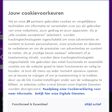
Jouw cookievoorkeuren
Wij en onze
29
partners gebruiken cookies en vergelijkbare
technieken om informatie te verzamelen over jou als gebruiker
van onze website(s), jouw gedrag en jouw apparaten. Als je
„Alle cookies accepteren” selecteert, worden
Uitzending Gemist
Populaire programma's
Zenders
Genres
trackingtechnologieën ingeschakeld om onze advertenties en
Clips
Films
Radio
Smart TV inlog
Shop
content te kunnen personaliseren, onze producten en diensten
te verbeteren en om de prestaties van advertenties en content
Volg KIJK
te meten. Als je „Huidige keuze opslaan” selecteert of je
toestemming intrekt, worden deze trackingtechnologieën
uitgeschakeld. We gebruiken dan enkel functionele en essentiële
Zoeken
cookies om de website goed te laten functioneren en veilig te
houden. Je kunt dit menu op ieder moment opnieuw openen
om je keuzes te wijzigen of om je toestemming in te trekken
door op de link Cookie-instellingen onder aan de webpagina te
Home
Uitzending Gemist
Programma's
De Bondgenoten
De
klikken. Je selecties zullen overal binnen onze Digitale Diensten
Oranjezomer
Livestreams
Shop
worden doorgevoerd.
Raadpleeg onze Cookieverklaring voor
meer informatie.
Bekijk hier onze Digitale Diensten.
Hart van Nederland - Late Editie
Altijd actief
Functioneel & Essentieel
Vliegtuig maakt noodlanding in weiland bij Ulestraten
10 mei 2025, 12:36