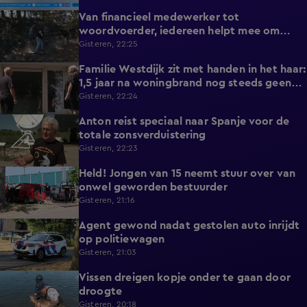
Van financieel medewerker tot
2:14
woordvoerder, iedereen helpt mee om
nieuwe natuurbrand te voorkomen
Gisteren, 22:25
Familie Westdijk zit met handen in het haar:
2:10
1,5 jaar na woningbrand nog steeds geen
zicht op hulp
Gisteren, 22:24
Anton reist speciaal naar Spanje voor de
1:42
totale zonsverduistering
Gisteren, 22:23
Held! Jongen van 15 neemt stuur over van
0:30
onwel geworden bestuurder
Gisteren, 21:16
Agent gewond nadat gestolen auto inrijdt
0:32
op politiewagen
Gisteren, 21:03
Vissen dreigen kopje onder te gaan door
1:20
droogte
Gisteren, 20:18