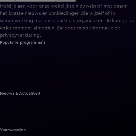
Meld je aan voor onze wekelijkse nieuwsbrief met daarin
het laatste nieuws en aanbiedingen die wijzelf of in
samenwerking met onze partners organiseren. Je kunt je op
ieder moment afmelden. Zie voor meer informatie de
privacyverklaring
.
Populaire programma's
De Bondgenoten
A.S.S. - Anti Survival Show
De Oranjezomer
Mi Dushi: wat is dan liefde?
Lang Leve de Liefde
Het Blok
Nieuws & Actualiteit
Hart van Nederland
Nieuws van de Dag
Shownieuws
Vandaag Inside
Voorwaarden