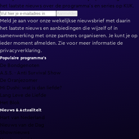
het laatste nieuws over de programma’s en series op KIJK.
Aanmelden
Meld je aan voor onze wekelijkse nieuwsbrief met daarin
het laatste nieuws en aanbiedingen die wijzelf of in
samenwerking met onze partners organiseren. Je kunt je op
ieder moment afmelden. Zie voor meer informatie de
privacyverklaring
.
Populaire programma's
De Bondgenoten
A.S.S. - Anti Survival Show
De Oranjezomer
Mi Dushi: wat is dan liefde?
Lang Leve de Liefde
Het Blok
Nieuws & Actualiteit
Hart van Nederland
Nieuws van de Dag
Shownieuws