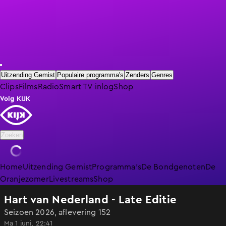
Uitzending Gemist
Populaire programma's
Zenders
Genres
Clips
Films
Radio
Smart TV inlog
Shop
Volg KIJK
Zoeken
Home
Uitzending Gemist
Programma's
De Bondgenoten
De
Oranjezomer
Livestreams
Shop
Hart van Nederland - Late Editie
Seizoen 2026, aflevering 152
Ma 1 juni, 22:41