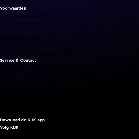
Vandaag Inside
Voorwaarden
Gebruiksvoorwaarden
Cookie instellingen
Cookieverklaring
Privacyverklaring
Toegankelijkheid
Algemene voorwaarden KIJK
Service & Contact
Aanmelden voor een programma
Acties
Adverteren
Smart TV inlog
Over KIJK
Vacatures
Klantenservice
Download de KIJK app
Volg KIJK
©
2026 Talpa Network. Alle rechten voorbehouden. Geen