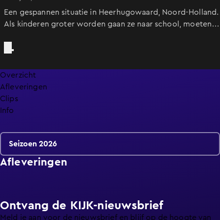
Een gespannen situatie in Heerhugowaard, Noord-Holland.
Als kinderen groter worden gaan ze naar school, moeten
ze zich leren gedragen, maar hun ouders ook. Voorspellen
waar Oranje eindigt is lastig, maar voorspellen hoeveel
Nederlanders er naar Amerika gaan is ook lastig.
Overzicht
Afleveringen
Clips
Info
Seizoen 2026
Afleveringen
Ontvang de KIJK-nieuwsbrief
Meld je aan voor de nieuwsbrief en blijf op de hoogte van