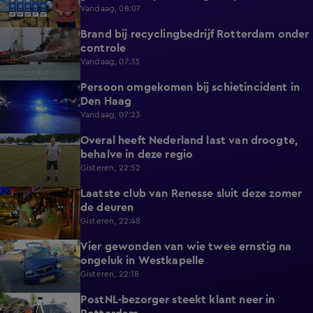
Vandaag, 08:07
Brand bij recyclingbedrijf Rotterdam onder
0:36
controle
Vandaag, 07:33
Persoon omgekomen bij schietincident in
0:36
Den Haag
Vandaag, 07:23
Overal heeft Nederland last van droogte,
1:54
behalve in deze regio
Gisteren, 22:52
Laatste club van Renesse sluit deze zomer
2:08
de deuren
Gisteren, 22:48
Vier gewonden van wie twee ernstig na
0:30
ongeluk in Westkapelle
Gisteren, 22:18
PostNL-bezorger steekt klant neer in
0:26