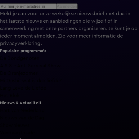
Aanmelden
Meld je aan voor onze wekelijkse nieuwsbrief met daarin
het laatste nieuws en aanbiedingen die wijzelf of in
samenwerking met onze partners organiseren. Je kunt je op
ieder moment afmelden. Zie voor meer informatie de
privacyverklaring
.
Populaire programma's
De Bondgenoten
A.S.S. - Anti Survival Show
De Oranjezomer
Mi Dushi: wat is dan liefde?
Lang Leve de Liefde
Het Blok
Nieuws & Actualiteit
Hart van Nederland
Nieuws van de Dag
Shownieuws
Vandaag Inside