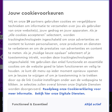
Jouw cookievoorkeuren
Wij en onze
29
partners gebruiken cookies en vergelijkbare
technieken om informatie te verzamelen over jou als gebruiker
van onze website(s), jouw gedrag en jouw apparaten. Als je
„Alle cookies accepteren” selecteert, worden
Uitzending Gemist
Populaire programma's
Zenders
Genres
trackingtechnologieën ingeschakeld om onze advertenties en
Clips
Films
Radio
Smart TV inlog
Shop
content te kunnen personaliseren, onze producten en diensten
te verbeteren en om de prestaties van advertenties en content
Volg KIJK
te meten. Als je „Huidige keuze opslaan” selecteert of je
toestemming intrekt, worden deze trackingtechnologieën
uitgeschakeld. We gebruiken dan enkel functionele en essentiële
Zoeken
cookies om de website goed te laten functioneren en veilig te
houden. Je kunt dit menu op ieder moment opnieuw openen
om je keuzes te wijzigen of om je toestemming in te trekken
door op de link Cookie-instellingen onder aan de webpagina te
Home
Uitzending Gemist
Programma's
De Bondgenoten
De
klikken. Je selecties zullen overal binnen onze Digitale Diensten
Oranjezomer
Livestreams
Shop
worden doorgevoerd.
Raadpleeg onze Cookieverklaring voor
meer informatie.
Bekijk hier onze Digitale Diensten.
Hart van Nederland - Late Editie
Altijd actief
Functioneel & Essentieel
Situatie in Ter Apel loopt uit de hand: geen plek meer voor
sommige asielzoekers