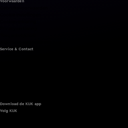
Voorwaarden
Gebruiksvoorwaarden
Cookie instellingen
Cookieverklaring
Privacyverklaring
Toegankelijkheid
Algemene voorwaarden KIJK
Service & Contact
Aanmelden voor een programma
Acties
Adverteren
Smart TV inlog
Over KIJK
Vacatures
Klantenservice
Download de KIJK app
Volg KIJK
©
2026 Talpa Network. Alle rechten voorbehouden. Geen
tekst- en datamining.