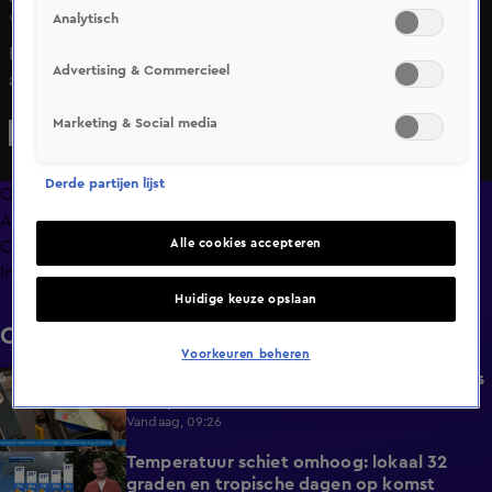
Analytisch
Wo 20 mei, 22:40
Een nieuw hoofdstuk in de voortslepende
Advertising & Commercieel
asielproblematiek in Nederland. Niet iedere nieuwe
asielzoeker die zich meldt bij de opvang in het Groningse
Marketing & Social media
Ter Apel kan daar een plek krijgen. Het is binnen te druk,
en daarom krijgen de meest kwetsbare asielzoekers
Derde partijen lijst
voorrang.
Overzicht
Afleveringen
Alle cookies accepteren
Clips
Info
Huidige keuze opslaan
Clips
Voorkeuren beheren
Nederlanders geven minder geld uit tijdens
0:58
hitte, behalve hier
Vandaag, 09:26
Temperatuur schiet omhoog: lokaal 32
1:03
graden en tropische dagen op komst