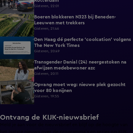
Rotterdam
Gisteren, 22:01
Boeren blokkeren N323 bij Beneden-
0:33
Leeuwen met trekkers
Gisteren, 21:46
Den Haag dé perfecte 'coolcation' volgens
1:37
The New York Times
Gisteren, 20:49
Transgender Danial (24) neergestoken na
2:04
afwijzen medebewoner azc
Gisteren, 20:11
Opvang moet weg: nieuwe plek gezocht
1:56
voor 80 konijnen
Gisteren, 19:55
Ontvang de KIJK-nieuwsbrief
Meld je aan voor de nieuwsbrief en blijf op de hoogte van
het laatste nieuws over de programma’s en series op KIJK.