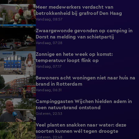
Meer medewerkers verdacht van
0:35
betrokkenheid bij grafroof Den Haag
Vandaag, 08:57
Zwaargewonde gevonden op camping in
0:34
Dorst na melding van schietpartij
Vandaag, 07:28
Zonnige en hete week op komst:
2:17
temperatuur loopt flink op
Vandaag, 07:17
Bewoners acht woningen niet naar huis na
0:34
brand in Rotterdam
Vandaag, 06:31
Campinggasten Wijchen hielden adem in
2:10
toen natuurbrand ontstond
Gisteren, 22:53
Veel planten snakken naar water: deze
2:14
soorten kunnen wél tegen droogte
Gisteren, 22:48