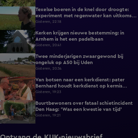
Texelse boeren in de knel door droogte:
2:42
experiment met regenwater kan uitkomst
bieden
Gisteren, 22:18
Kerken krijgen nieuwe bestemming: in
1:08
Arnhem is het een padelbaan
Gisteren, 20:41
Twee minderjarigen zwaargewond bij
0:41
ongeluk op A50 bij Uden
Gisteren, 20:34
Van botsen naar een kerkdienst: pater
1:39
Bernhard houdt kerkdienst op kermis
Hoorn
Gisteren, 19:23
Buurtbewoners over fataal schietincident
1:15
Den Haag: 'Was een kwestie van tijd'
Gisteren, 19:21
Ontvang de KIJK-nieuwsbrief