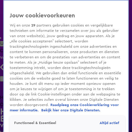
Jouw cookievoorkeuren
Wij en onze
29
partners gebruiken cookies en vergelijkbare
technieken om informatie te verzamelen over jou als gebruiker
van onze website(s), jouw gedrag en jouw apparaten. Als je
„Alle cookies accepteren” selecteert, worden
Uitzending Gemist
Populaire programma's
Zenders
Genres
trackingtechnologieën ingeschakeld om onze advertenties en
Clips
Films
Radio
Smart TV inlog
Shop
content te kunnen personaliseren, onze producten en diensten
te verbeteren en om de prestaties van advertenties en content
Volg KIJK
te meten. Als je „Huidige keuze opslaan” selecteert of je
toestemming intrekt, worden deze trackingtechnologieën
uitgeschakeld. We gebruiken dan enkel functionele en essentiële
Zoeken
cookies om de website goed te laten functioneren en veilig te
houden. Je kunt dit menu op ieder moment opnieuw openen
om je keuzes te wijzigen of om je toestemming in te trekken
door op de link Cookie-instellingen onder aan de webpagina te
Home
Uitzending Gemist
Programma's
De Bondgenoten
De
klikken. Je selecties zullen overal binnen onze Digitale Diensten
Oranjezomer
Livestreams
Shop
worden doorgevoerd.
Raadpleeg onze Cookieverklaring voor
Hart van Nederland - Late
meer informatie.
Bekijk hier onze Digitale Diensten.
Editie
Altijd actief
Functioneel & Essentieel
Vandalen richten ravage aan op stations in