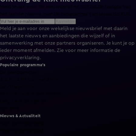
Meld je aan voor de nieuwsbrief en blijf op de hoogte van
het laatste nieuws over de programma’s en series op KIJK.
Aanmelden
Meld je aan voor onze wekelijkse nieuwsbrief met daarin
het laatste nieuws en aanbiedingen die wijzelf of in
samenwerking met onze partners organiseren. Je kunt je op
ieder moment afmelden. Zie voor meer informatie de
privacyverklaring
.
Populaire programma's
De Bondgenoten
A.S.S. - Anti Survival Show
De Oranjezomer
Mi Dushi: wat is dan liefde?
Lang Leve de Liefde
Het Blok
Nieuws & Actualiteit
Hart van Nederland
Nieuws van de Dag