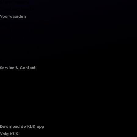
Shownieuws
Vandaag Inside
Voorwaarden
Gebruiksvoorwaarden
Cookie instellingen
Cookieverklaring
Privacyverklaring
Toegankelijkheid
Algemene voorwaarden KIJK
Service & Contact
Aanmelden voor een programma
Acties
Adverteren
Smart TV inlog
Over KIJK
Vacatures
Klantenservice
Download de KIJK app
Volg KIJK