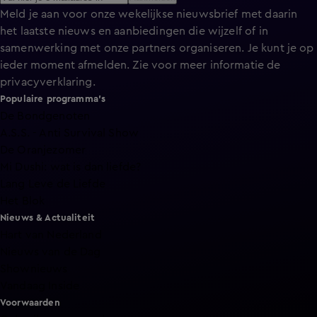
Meld je aan voor onze wekelijkse nieuwsbrief met daarin
het laatste nieuws en aanbiedingen die wijzelf of in
samenwerking met onze partners organiseren. Je kunt je op
ieder moment afmelden. Zie voor meer informatie de
privacyverklaring
.
Populaire programma's
De Bondgenoten
A.S.S. - Anti Survival Show
De Oranjezomer
Mi Dushi: wat is dan liefde?
Lang Leve de Liefde
Het Blok
Nieuws & Actualiteit
Hart van Nederland
Nieuws van de Dag
Shownieuws
Vandaag Inside
Voorwaarden