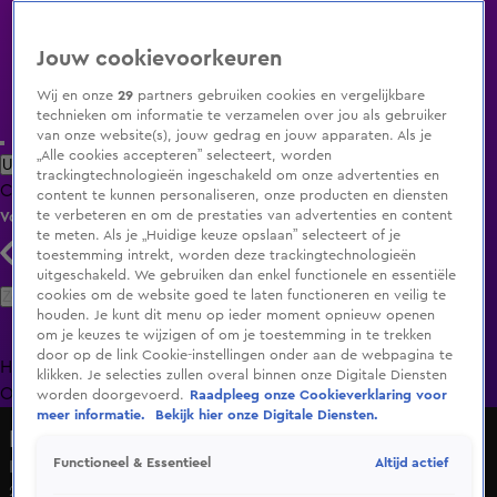
Jouw cookievoorkeuren
Wij en onze
29
partners gebruiken cookies en vergelijkbare
technieken om informatie te verzamelen over jou als gebruiker
van onze website(s), jouw gedrag en jouw apparaten. Als je
„Alle cookies accepteren” selecteert, worden
Uitzending Gemist
Populaire programma's
Zenders
Genres
trackingtechnologieën ingeschakeld om onze advertenties en
Clips
Films
Radio
Smart TV inlog
Shop
content te kunnen personaliseren, onze producten en diensten
te verbeteren en om de prestaties van advertenties en content
Volg KIJK
te meten. Als je „Huidige keuze opslaan” selecteert of je
toestemming intrekt, worden deze trackingtechnologieën
uitgeschakeld. We gebruiken dan enkel functionele en essentiële
Zoeken
cookies om de website goed te laten functioneren en veilig te
houden. Je kunt dit menu op ieder moment opnieuw openen
om je keuzes te wijzigen of om je toestemming in te trekken
door op de link Cookie-instellingen onder aan de webpagina te
Home
Uitzending Gemist
Programma's
De Bondgenoten
De
klikken. Je selecties zullen overal binnen onze Digitale Diensten
Oranjezomer
Livestreams
Shop
worden doorgevoerd.
Raadpleeg onze Cookieverklaring voor
meer informatie.
Bekijk hier onze Digitale Diensten.
Hart van Nederland - Late Editie
Altijd actief
Functioneel & Essentieel
Iedereen onwel bij tandarts, praktijk ontruimd
23 juni 2025, 16:00