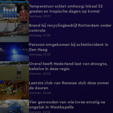
Temperatuur schiet omhoog: lokaal 32
1:03
graden en tropische dagen op komst
Vandaag, 08:07
Brand bij recyclingbedrijf Rotterdam onder
0:36
controle
Vandaag, 07:33
Persoon omgekomen bij schietincident in
0:36
Den Haag
Vandaag, 07:23
Overal heeft Nederland last van droogte,
1:54
behalve in deze regio
Gisteren, 22:52
Laatste club van Renesse sluit deze zomer
2:08
de deuren
Gisteren, 22:48
Vier gewonden van wie twee ernstig na
0:30
ongeluk in Westkapelle
Gisteren, 22:18