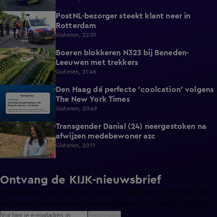
PostNL-bezorger steekt klant neer in
0:26
Rotterdam
Gisteren, 22:01
Boeren blokkeren N323 bij Beneden-
0:33
Leeuwen met trekkers
Gisteren, 21:46
Den Haag dé perfecte 'coolcation' volgens
1:37
The New York Times
Gisteren, 20:49
Transgender Danial (24) neergestoken na
2:04
afwijzen medebewoner azc
Gisteren, 20:11
Ontvang de KIJK-nieuwsbrief
Meld je aan voor de nieuwsbrief en blijf op de hoogte van
het laatste nieuws over de programma’s en series op KIJK.
Aanmelden