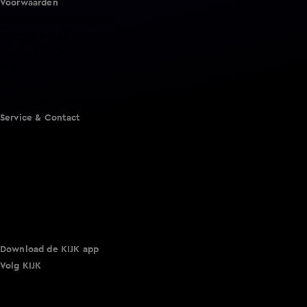
Voorwaarden
Gebruiksvoorwaarden
Cookie instellingen
Cookieverklaring
Privacyverklaring
Toegankelijkheid
Algemene voorwaarden KIJK
Service & Contact
Aanmelden voor een programma
Acties
Adverteren
Smart TV inlog
Over KIJK
Vacatures
Klantenservice
Download de KIJK app
Volg KIJK
©
2026 Talpa Network. Alle rechten voorbehouden. Geen
tekst- en datamining.