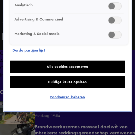
Analytisch
Di 9 juni, 19:44
Het vertrouwen in het Nederlands elftal heeft een deuk
Advertising & Commercieel
opgelopen na de wedstrijd tegen Oezbekistan.
Maandagavond werd Oranje nog één keer getest voordat
Marketing & Social media
het WK begint. De nationale ploeg won het duel
weliswaar met 2-1, maar veel voetbalsupporters waren
Derde partijen lijst
niet te spreken over het spel.
Overzicht
Afleveringen
Alle cookies accepteren
Clips
Info
Huidige keuze opslaan
Clips
Voorkeuren beheren
Door droogte meren tientallen extra
2:11
cruiseschepen aan in Nederlandse steden
Vandaag, 19:54
Brandweerkazernes massaal doelwit van
1:49
inbrekers: reddingsgereedschap verdwenen