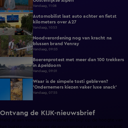
Oostenrijkse Alpen
Vandaag, 11:08
Automobilist laat auto achter en fietst
0:39
kilometers over A27
Vandaag, 10:53
Noodverordening nog van kracht na
1:14
blussen brand Venray
Vandaag, 09:03
Boerenprotest met meer dan 100 trekkers
0:54
in Apeldoorn
Vandaag, 09:01
Waar is de simpele tosti gebleven?
0:51
'Ondernemers kiezen vaker luxe snack'
Vandaag, 07:55
Ontvang de KIJK-nieuwsbrief
Meld je aan voor de nieuwsbrief en blijf op de hoogte van
het laatste nieuws over de programma’s en series op KIJK.