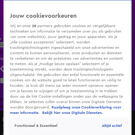
Jouw cookievoorkeuren
Wij en onze
28
partners gebruiken cookies en vergelijkbare
technieken om informatie te verzamelen over jou als gebruiker
van onze website(s), jouw gedrag en jouw apparaten. Als je
„Alle cookies accepteren” selecteert, worden
Uitzending Gemist
Populaire programma's
Zenders
Genres
trackingtechnologieën ingeschakeld om onze advertenties en
Clips
Films
Radio
Smart TV inlog
Shop
content te kunnen personaliseren, onze producten en diensten
te verbeteren en om de prestaties van advertenties en content
Volg KIJK
te meten. Als je „Huidige keuze opslaan” selecteert of je
toestemming intrekt, worden deze trackingtechnologieën
uitgeschakeld. We gebruiken dan enkel functionele en essentiële
Zoeken
cookies om de website goed te laten functioneren en veilig te
houden. Je kunt dit menu op ieder moment opnieuw openen
om je keuzes te wijzigen of om je toestemming in te trekken
door op de link Cookie-instellingen onder aan de webpagina te
Home
Uitzending Gemist
Programma's
De Bondgenoten
De
klikken. Je selecties zullen overal binnen onze Digitale Diensten
Oranjezomer
Livestreams
Shop
worden doorgevoerd.
Raadpleeg onze Cookieverklaring voor
meer informatie.
Bekijk hier onze Digitale Diensten.
Hart van Nederland - Late Editie
Altijd actief
Functioneel & Essentieel
Vertrouwen in Oranje daalt na wedstrijd tegen
Oezbekistan