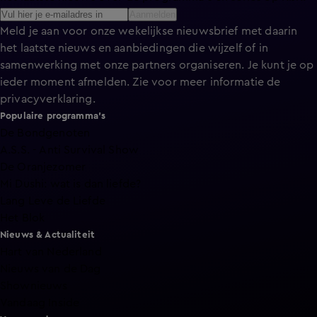
Aanmelden
Meld je aan voor onze wekelijkse nieuwsbrief met daarin
het laatste nieuws en aanbiedingen die wijzelf of in
samenwerking met onze partners organiseren. Je kunt je op
ieder moment afmelden. Zie voor meer informatie de
privacyverklaring
.
Populaire programma's
De Bondgenoten
A.S.S. - Anti Survival Show
De Oranjezomer
Mi Dushi: wat is dan liefde?
Lang Leve de Liefde
Het Blok
Nieuws & Actualiteit
Hart van Nederland
Nieuws van de Dag
Shownieuws
Vandaag Inside