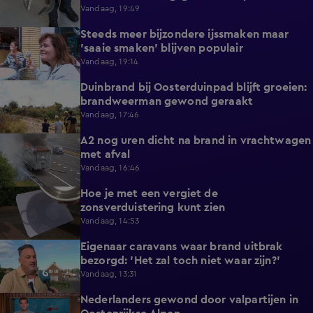
Vandaag, 19:49
Steeds meer bijzondere ijssmaken maar
1:17
'saaie smaken' blijven populair
Vandaag, 19:14
Duinbrand bij Oosterduinpad blijft groeien:
1:46
brandweerman gewond geraakt
Vandaag, 17:46
A2 nog uren dicht na brand in vrachtwagen
0:41
met afval
Vandaag, 16:46
Hoe je met een vergiet de
1:21
zonsverduistering kunt zien
Vandaag, 14:53
Eigenaar caravans waar brand uitbrak
2:14
bezorgd: 'Het zal toch niet waar zijn?'
Vandaag, 13:31
Nederlanders gewond door valpartijen in
0:34