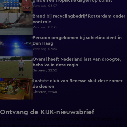
graden en tropische dagen op komst
Vandaag, 08:07
Brand bij recyclingbedrijf Rotterdam onder
0:36
controle
Vandaag, 07:33
Persoon omgekomen bij schietincident in
0:36
Den Haag
Vandaag, 07:23
Overal heeft Nederland last van droogte,
1:54
behalve in deze regio
Gisteren, 22:52
Laatste club van Renesse sluit deze zomer
2:08
de deuren
Gisteren, 22:48
Ontvang de KIJK-nieuwsbrief
Meld je aan voor de nieuwsbrief en blijf op de hoogte van
het laatste nieuws over de programma’s en series op KIJK.