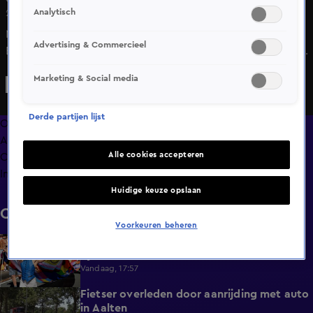
Analytisch
23 mei 2025, 11:41
Nederland heeft een Europese brief met kritiek op het
Advertising & Commercieel
Europees Hof voor de Rechten van de Mens (EHRM) niet
ondertekend. Asielminister Marjolein Faber (PVV) drong er
Marketing & Social media
bij premier Dick Schoof op aan om ook namens Nederland
te tekenen.
Derde partijen lijst
Overzicht
Afleveringen
Alle cookies accepteren
Clips
Info
Huidige keuze opslaan
Clips
Voorkeuren beheren
Duizenden mensen lopen door Amsterdam
0:31
tijdens WorldPride March
Vandaag, 17:57
Fietser overleden door aanrijding met auto
0:32
in Aalten