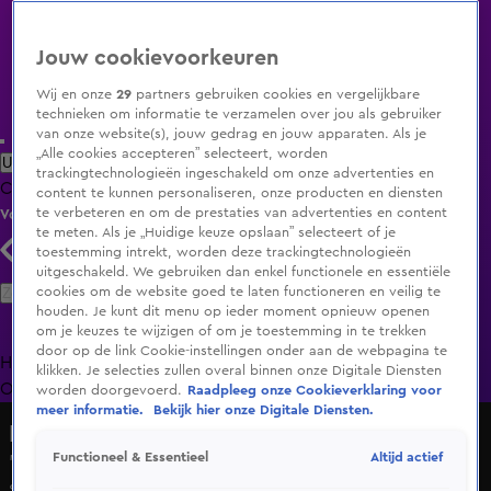
Jouw cookievoorkeuren
Wij en onze
29
partners gebruiken cookies en vergelijkbare
technieken om informatie te verzamelen over jou als gebruiker
van onze website(s), jouw gedrag en jouw apparaten. Als je
„Alle cookies accepteren” selecteert, worden
Uitzending Gemist
Populaire programma's
Zenders
Genres
trackingtechnologieën ingeschakeld om onze advertenties en
Clips
Films
Radio
Smart TV inlog
Shop
content te kunnen personaliseren, onze producten en diensten
te verbeteren en om de prestaties van advertenties en content
Volg KIJK
te meten. Als je „Huidige keuze opslaan” selecteert of je
toestemming intrekt, worden deze trackingtechnologieën
uitgeschakeld. We gebruiken dan enkel functionele en essentiële
Zoeken
cookies om de website goed te laten functioneren en veilig te
houden. Je kunt dit menu op ieder moment opnieuw openen
om je keuzes te wijzigen of om je toestemming in te trekken
door op de link Cookie-instellingen onder aan de webpagina te
Home
Uitzending Gemist
Programma's
De Bondgenoten
De
klikken. Je selecties zullen overal binnen onze Digitale Diensten
Oranjezomer
Livestreams
Shop
worden doorgevoerd.
Raadpleeg onze Cookieverklaring voor
meer informatie.
Bekijk hier onze Digitale Diensten.
Hart van Nederland - Late Editie
Altijd actief
Functioneel & Essentieel
'Gemiste kans dat Schoof kritiek op Europees hof niet
steunt'