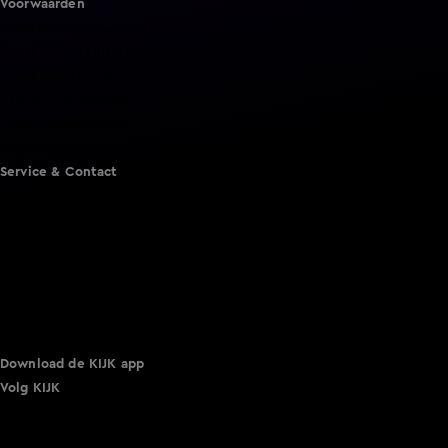
Voorwaarden
Gebruiksvoorwaarden
Cookie instellingen
Cookieverklaring
Privacyverklaring
Toegankelijkheid
Algemene voorwaarden KIJK
Service & Contact
Aanmelden voor een programma
Acties
Adverteren
Smart TV inlog
Over KIJK
Vacatures
Klantenservice
Download de KIJK app
Volg KIJK
©
2026 Talpa Network. Alle rechten voorbehouden. Geen
tekst- en datamining.