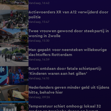
Vandaag, 16:42
Actievoerders XR van A12 verwijderd door
0:39
politie
Vandaag, 15:47
Twee vrouwen gewond door steekpartij in
0:45
woning in Zwolle
Vandaag, 15:30
Man gepakt voor neersteken willekeurige
0:27
slachtoffers Rotterdam
Vandaag, 14:59
Buurt ontdaan door fatale schietpartij:
0:59
'Kinderen waren aan het gillen'
Vandaag, 14:10
Nederlanders geven minder geld uit tijdens
0:58
hitte, behalve hier
Vandaag, 09:26
Temperatuur schiet omhoog: lokaal 32
1:03