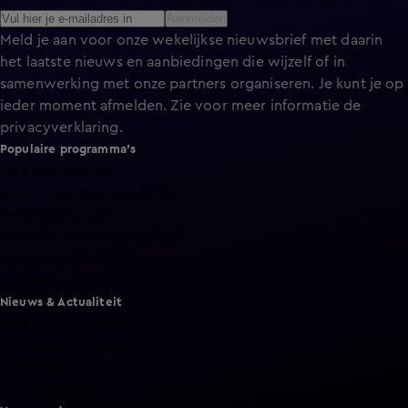
Aanmelden
Meld je aan voor onze wekelijkse nieuwsbrief met daarin
het laatste nieuws en aanbiedingen die wijzelf of in
samenwerking met onze partners organiseren. Je kunt je op
ieder moment afmelden. Zie voor meer informatie de
privacyverklaring
.
Populaire programma's
De Bondgenoten
A.S.S. - Anti Survival Show
De Oranjezomer
Mi Dushi: wat is dan liefde?
Lang Leve de Liefde
Het Blok
Nieuws & Actualiteit
Hart van Nederland
Nieuws van de Dag
Shownieuws
Vandaag Inside