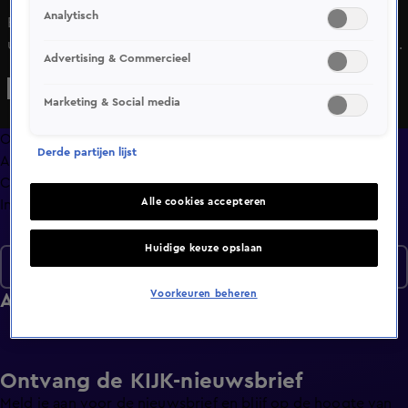
Analytisch
Bekijk aflevering 136 van Hart van Nederland - Late Editie
uit seizoen 2026 hier. Deze aflevering is uitgezonden op 16
Advertising & Commercieel
mei, 22:35 uur bij SBS6. Hart van Nederland - Late Editie is
een Nieuws programma
Marketing & Social media
Overzicht
Derde partijen lijst
Afleveringen
Clips
Alle cookies accepteren
Info
Huidige keuze opslaan
Seizoen 2026
Voorkeuren beheren
Afleveringen
Ontvang de KIJK-nieuwsbrief
Meld je aan voor de nieuwsbrief en blijf op de hoogte van