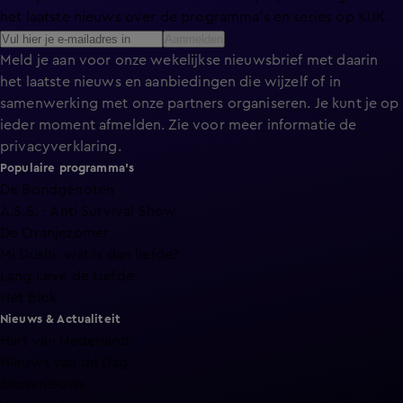
het laatste nieuws over de programma’s en series op KIJK.
Aanmelden
Meld je aan voor onze wekelijkse nieuwsbrief met daarin
het laatste nieuws en aanbiedingen die wijzelf of in
samenwerking met onze partners organiseren. Je kunt je op
ieder moment afmelden. Zie voor meer informatie de
privacyverklaring
.
Populaire programma's
De Bondgenoten
A.S.S. - Anti Survival Show
De Oranjezomer
Mi Dushi: wat is dan liefde?
Lang Leve de Liefde
Het Blok
Nieuws & Actualiteit
Hart van Nederland
Nieuws van de Dag
Shownieuws