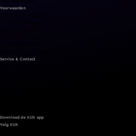
Vandaag Inside
Voorwaarden
Gebruiksvoorwaarden
Cookie instellingen
Cookieverklaring
Privacyverklaring
Toegankelijkheid
Algemene voorwaarden KIJK
Service & Contact
Aanmelden voor een programma
Acties
Adverteren
Smart TV inlog
Over KIJK
Vacatures
Klantenservice
Download de KIJK app
Volg KIJK
©
2026 Talpa Network. Alle rechten voorbehouden. Geen