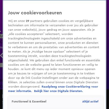
Jouw cookievoorkeuren
Wij en onze
29
partners gebruiken cookies en vergelijkbare
technieken om informatie te verzamelen over jou als gebruiker
van onze website(s), jouw gedrag en jouw apparaten. Als je
„Alle cookies accepteren” selecteert, worden
Uitzending Gemist
Populaire programma's
Zenders
Genres
trackingtechnologieën ingeschakeld om onze advertenties en
Clips
Films
Radio
Smart TV inlog
Shop
content te kunnen personaliseren, onze producten en diensten
te verbeteren en om de prestaties van advertenties en content
Volg KIJK
te meten. Als je „Huidige keuze opslaan” selecteert of je
toestemming intrekt, worden deze trackingtechnologieën
uitgeschakeld. We gebruiken dan enkel functionele en essentiële
Zoeken
cookies om de website goed te laten functioneren en veilig te
houden. Je kunt dit menu op ieder moment opnieuw openen
om je keuzes te wijzigen of om je toestemming in te trekken
door op de link Cookie-instellingen onder aan de webpagina te
Home
Uitzending Gemist
Programma's
De Bondgenoten
De
klikken. Je selecties zullen overal binnen onze Digitale Diensten
Oranjezomer
Livestreams
Shop
worden doorgevoerd.
Raadpleeg onze Cookieverklaring voor
meer informatie.
Bekijk hier onze Digitale Diensten.
Hart van Nederland - Late Editie
Altijd actief
Functioneel & Essentieel
Seizoen 2026, aflevering 136
Za 16 mei, 22:35