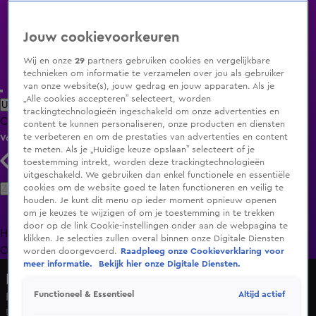
Jouw cookievoorkeuren
Wij en onze
29
partners gebruiken cookies en vergelijkbare
technieken om informatie te verzamelen over jou als gebruiker
van onze website(s), jouw gedrag en jouw apparaten. Als je
„Alle cookies accepteren” selecteert, worden
Uitzending Gemist
Populaire programma's
Zenders
Genres
trackingtechnologieën ingeschakeld om onze advertenties en
Clips
Films
Radio
Smart TV inlog
Shop
content te kunnen personaliseren, onze producten en diensten
te verbeteren en om de prestaties van advertenties en content
Volg KIJK
te meten. Als je „Huidige keuze opslaan” selecteert of je
toestemming intrekt, worden deze trackingtechnologieën
uitgeschakeld. We gebruiken dan enkel functionele en essentiële
Zoeken
cookies om de website goed te laten functioneren en veilig te
houden. Je kunt dit menu op ieder moment opnieuw openen
om je keuzes te wijzigen of om je toestemming in te trekken
door op de link Cookie-instellingen onder aan de webpagina te
Home
Uitzending Gemist
Programma's
De Bondgenoten
De
klikken. Je selecties zullen overal binnen onze Digitale Diensten
Oranjezomer
Livestreams
Shop
worden doorgevoerd.
Raadpleeg onze Cookieverklaring voor
meer informatie.
Bekijk hier onze Digitale Diensten.
Hart van Nederland - Late Editie
Altijd actief
Functioneel & Essentieel
Rookfakkels naar binnen gegooid bij winkels Deventer
Di 19 mei, 06:56