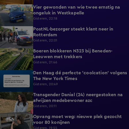
Vier gewonden van wie twee ernstig na
0:30
ongeluk in Westkapelle
Gisteren, 22:18
PostNL-bezorger steekt klant neer in
0:26
Rotterdam
Gisteren, 22:01
Boeren blokkeren N323 bij Beneden-
0:33
Leeuwen met trekkers
Gisteren, 21:46
Den Haag dé perfecte 'coolcation' volgens
1:37
The New York Times
Gisteren, 20:49
Transgender Danial (24) neergestoken na
2:04
afwijzen medebewoner azc
Gisteren, 20:11
Opvang moet weg: nieuwe plek gezocht
1:56
voor 80 konijnen
Gisteren, 19:55