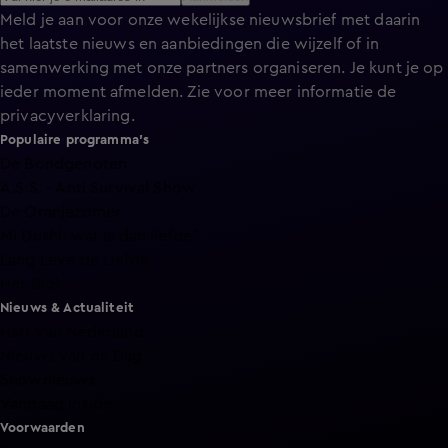
Meld je aan voor onze wekelijkse nieuwsbrief met daarin
het laatste nieuws en aanbiedingen die wijzelf of in
samenwerking met onze partners organiseren. Je kunt je op
ieder moment afmelden. Zie voor meer informatie de
privacyverklaring
.
Populaire programma's
De Bondgenoten
A.S.S. - Anti Survival Show
De Oranjezomer
Mi Dushi: wat is dan liefde?
Lang Leve de Liefde
Het Blok
Nieuws & Actualiteit
Hart van Nederland
Nieuws van de Dag
Shownieuws
Vandaag Inside
Voorwaarden