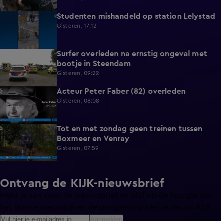
Studenten mishandeld op station Lelystad
1:11
Gisteren, 17:12
Surfer overleden na ernstig ongeval met
0:37
bootje in Steendam
Gisteren, 09:22
Acteur Peter Faber (82) overleden
0:59
Gisteren, 08:08
Tot en met zondag geen treinen tussen
0:36
Boxmeer en Venray
Gisteren, 07:59
Ontvang de KIJK-nieuwsbrief
Meld je aan voor de nieuwsbrief en blijf op de hoogte van
het laatste nieuws over de programma’s en series op KIJK.
Aanmelden