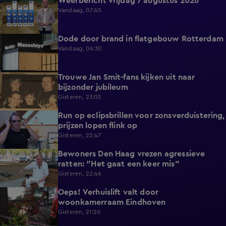
Weerbericht vrijdag 7 augustus 2026
2:26
Vandaag, 07:45
Dode door brand in flatgebouw Rotterdam
0:37
Vandaag, 06:30
Trouwe Jan Smit-fans kijken uit naar
1:59
bijzonder jubileum
Gisteren, 23:03
Run op eclipsbrillen voor zonsverduistering,
2:06
prijzen lopen flink op
Gisteren, 22:47
Bewoners Den Haag vrezen agressieve
1:54
ratten: "Het gaat een keer mis"
Gisteren, 22:46
Oeps! Verhuislift valt door
0:58
woonkamerraam Eindhoven
Gisteren, 21:20