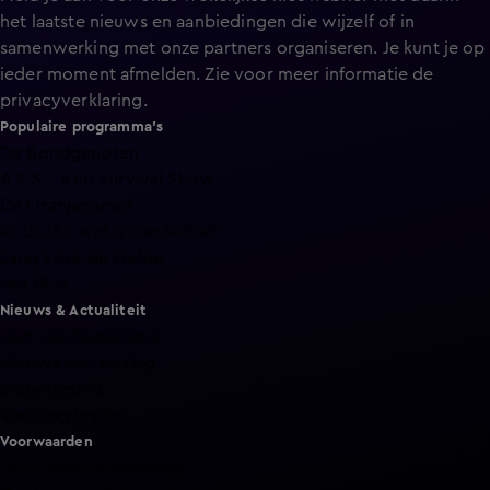
het laatste nieuws en aanbiedingen die wijzelf of in
samenwerking met onze partners organiseren. Je kunt je op
ieder moment afmelden. Zie voor meer informatie de
privacyverklaring
.
Populaire programma's
De Bondgenoten
A.S.S. - Anti Survival Show
De Oranjezomer
Mi Dushi: wat is dan liefde?
Lang Leve de Liefde
Het Blok
Nieuws & Actualiteit
Hart van Nederland
Nieuws van de Dag
Shownieuws
Vandaag Inside
Voorwaarden
Gebruiksvoorwaarden