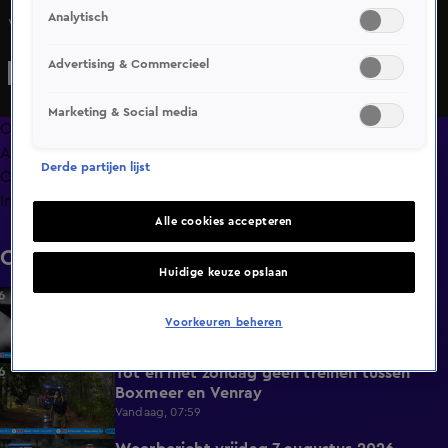
Analytisch
Waarom sturen mannen ongevraagd dickpics?
Advertising & Commercieel
Marketing & Social media
Overzicht
Afleveringen
Derde partijen lijst
Clips
Info
Alle cookies accepteren
Clips
Huidige keuze opslaan
Acteur Peter Faber (82) overleden
0:59
Vandaag, 08:08
Voorkeuren beheren
Tot en met zondag geen treinen tussen
0:36
Boxmeer en Venray
Vandaag, 07:59