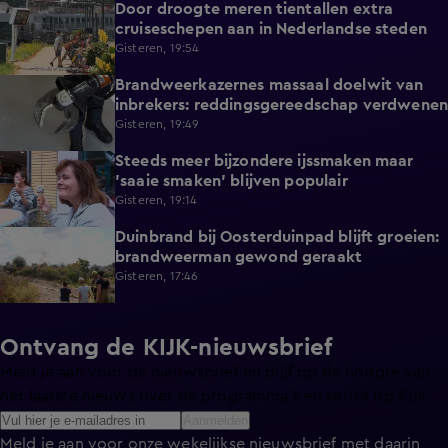
Door droogte meren tientallen extra
2:11
cruiseschepen aan in Nederlandse steden
Gisteren, 19:54
Brandweerkazernes massaal doelwit van
1:49
inbrekers: reddingsgereedschap verdwenen
Gisteren, 19:49
Steeds meer bijzondere ijssmaken maar
1:17
'saaie smaken' blijven populair
Gisteren, 19:14
Duinbrand bij Oosterduinpad blijft groeien:
1:46
brandweerman gewond geraakt
Gisteren, 17:46
Ontvang de KIJK-nieuwsbrief
Meld je aan voor de nieuwsbrief en blijf op de hoogte van
het laatste nieuws over de programma’s en series op KIJK.
Aanmelden
Meld je aan voor onze wekelijkse nieuwsbrief met daarin