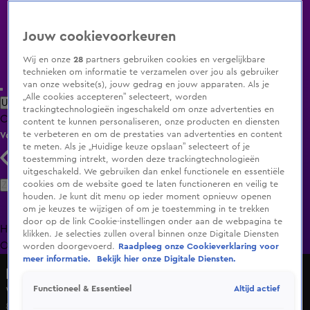
Jouw cookievoorkeuren
Wij en onze
28
partners gebruiken cookies en vergelijkbare
technieken om informatie te verzamelen over jou als gebruiker
van onze website(s), jouw gedrag en jouw apparaten. Als je
„Alle cookies accepteren” selecteert, worden
Uitzending Gemist
Populaire programma's
Zenders
Genres
trackingtechnologieën ingeschakeld om onze advertenties en
Clips
Films
Radio
Smart TV inlog
Shop
content te kunnen personaliseren, onze producten en diensten
te verbeteren en om de prestaties van advertenties en content
Volg KIJK
te meten. Als je „Huidige keuze opslaan” selecteert of je
toestemming intrekt, worden deze trackingtechnologieën
uitgeschakeld. We gebruiken dan enkel functionele en essentiële
Zoeken
cookies om de website goed te laten functioneren en veilig te
houden. Je kunt dit menu op ieder moment opnieuw openen
om je keuzes te wijzigen of om je toestemming in te trekken
door op de link Cookie-instellingen onder aan de webpagina te
Home
Uitzending Gemist
Programma's
De Bondgenoten
De
klikken. Je selecties zullen overal binnen onze Digitale Diensten
Oranjezomer
Livestreams
Shop
worden doorgevoerd.
Raadpleeg onze Cookieverklaring voor
meer informatie.
Bekijk hier onze Digitale Diensten.
Hart van Nederland - Late Editie
Altijd actief
Functioneel & Essentieel
Waarom sturen mannen ongevraagd dickpics?
8 feb 2022, 23:05