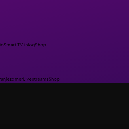
io
Smart TV inlog
Shop
ranjezomer
Livestreams
Shop