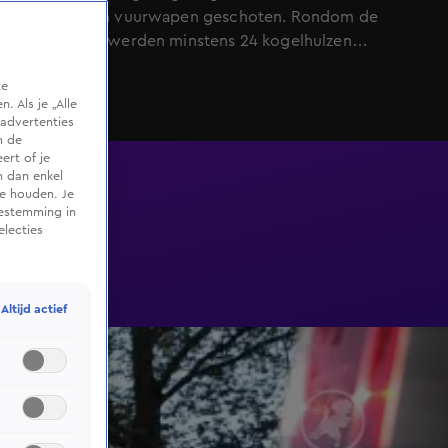
automatisch vuurwapen geschoten. Rondom de
coffeeshop werden minstens 24 kogelhulzen
gevonden.
te
 Als je „Alle
advertenties
m de
ert of je
n dan enkel
te houden. Je
oestemming in
electies
Altijd actief