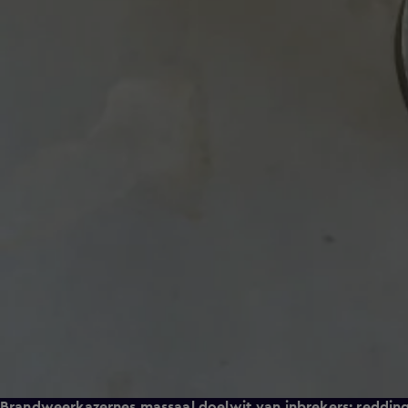
Brandweerkazernes massaal doelwit van inbrekers: reddi