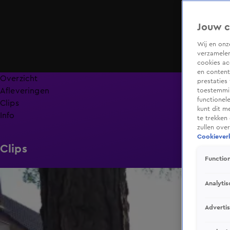
Jouw c
Wij en on
verzamelen
cookies ac
en content
Overzicht
prestaties
Afleveringen
toestemmin
functionel
Clips
kunt dit m
Info
te trekken
zullen ove
Cookieverk
Clips
Function
0:58
Analytis
Adverti