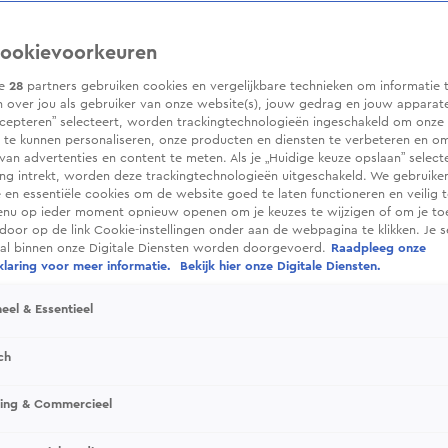
ookievoorkeuren
ze
28
partners gebruiken cookies en vergelijkbare technieken om informatie 
 over jou als gebruiker van onze website(s), jouw gedrag en jouw apparaten.
cepteren” selecteert, worden trackingtechnologieën ingeschakeld om onze 
 te kunnen personaliseren, onze producten en diensten te verbeteren en o
 van advertenties en content te meten. Als je „Huidige keuze opslaan” selecte
g intrekt, worden deze trackingtechnologieën uitgeschakeld. We gebruike
e en essentiële cookies om de website goed te laten functioneren en veilig 
enu op ieder moment opnieuw openen om je keuzes te wijzigen of om je t
 door op de link Cookie-instellingen onder aan de webpagina te klikken. Je s
ral binnen onze Digitale Diensten worden doorgevoerd.
Raadpleeg onze
laring voor meer informatie.
Bekijk hier onze Digitale Diensten.
eel & Essentieel
ch
sing & Commercieel