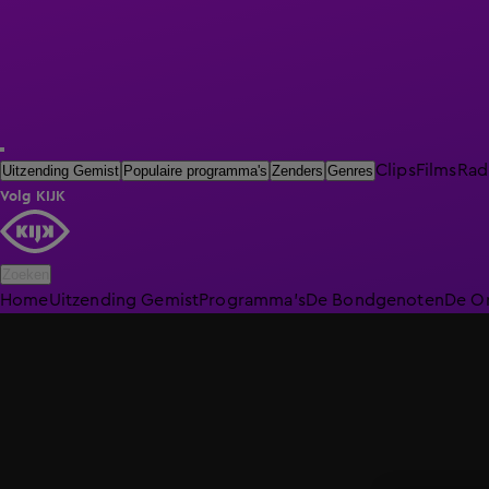
Clips
Films
Rad
Uitzending Gemist
Populaire programma's
Zenders
Genres
Volg KIJK
Zoeken
Home
Uitzending Gemist
Programma's
De Bondgenoten
De O