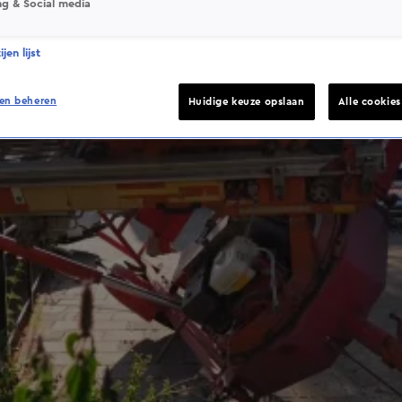
ng & Social media
jen lijst
en beheren
Huidige keuze opslaan
Alle cookie