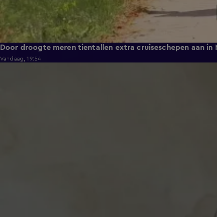
Door droogte meren tientallen extra cruiseschepen aan in
Vandaag, 19:54
1:49