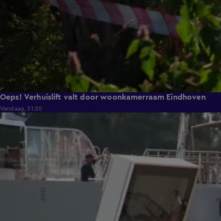
Oeps! Verhuislift valt door woonkamerraam Eindhoven
Vandaag, 21:20
2:11