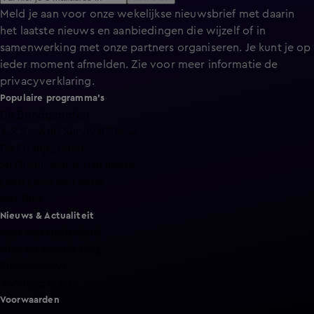
Meld je aan voor onze wekelijkse nieuwsbrief met daarin
het laatste nieuws en aanbiedingen die wijzelf of in
samenwerking met onze partners organiseren. Je kunt je op
ieder moment afmelden. Zie voor meer informatie de
privacyverklaring
.
Populaire programma's
De Bondgenoten
A.S.S. - Anti Survival Show
De Oranjezomer
Mi Dushi: wat is dan liefde?
Lang Leve de Liefde
Het Blok
Nieuws & Actualiteit
Hart van Nederland
Nieuws van de Dag
Shownieuws
Vandaag Inside
Voorwaarden