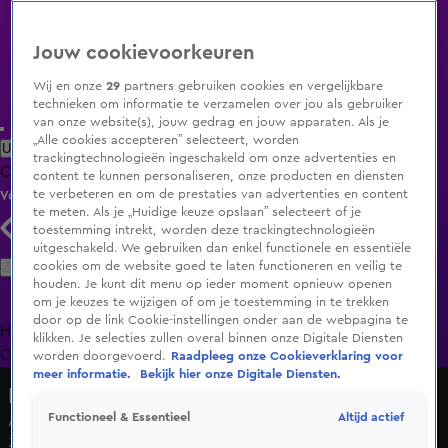
Jouw cookievoorkeuren
Wij en onze
29
partners gebruiken cookies en vergelijkbare
technieken om informatie te verzamelen over jou als gebruiker
van onze website(s), jouw gedrag en jouw apparaten. Als je
„Alle cookies accepteren” selecteert, worden
Uitzending Gemist
Populaire programma's
Zenders
Genres
trackingtechnologieën ingeschakeld om onze advertenties en
Clips
Films
Radio
Smart TV inlog
Shop
content te kunnen personaliseren, onze producten en diensten
te verbeteren en om de prestaties van advertenties en content
Volg KIJK
te meten. Als je „Huidige keuze opslaan” selecteert of je
toestemming intrekt, worden deze trackingtechnologieën
uitgeschakeld. We gebruiken dan enkel functionele en essentiële
Zoeken
cookies om de website goed te laten functioneren en veilig te
houden. Je kunt dit menu op ieder moment opnieuw openen
om je keuzes te wijzigen of om je toestemming in te trekken
door op de link Cookie-instellingen onder aan de webpagina te
Home
Uitzending Gemist
Programma's
De Bondgenoten
De
klikken. Je selecties zullen overal binnen onze Digitale Diensten
Oranjezomer
Livestreams
Shop
worden doorgevoerd.
Raadpleeg onze Cookieverklaring voor
meer informatie.
Bekijk hier onze Digitale Diensten.
Hart van Nederland - Late Editie
Altijd actief
Functioneel & Essentieel
Auto rijdt woning binnen in Kerkrade, twee gewonden
Za 6 juni, 09:33