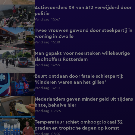
Actievoerders XR van A12 verwijderd door
0:39
politie
Vandaag, 15:47
Twee vrouwen gewond door steekpartij in
0:45
woning in Zwolle
Vandaag, 15:30
Man gepakt voor neersteken willekeurige
0:27
slachtoffers Rotterdam
Vandaag, 14:59
Buurt ontdaan door fatale schietpartij:
0:59
'Kinderen waren aan het gillen'
Vandaag, 14:10
Nederlanders geven minder geld uit tijdens
0:58
hitte, behalve hier
Vandaag, 09:26
Temperatuur schiet omhoog: lokaal 32
1:03
graden en tropische dagen op komst
Vandaag, 08:07