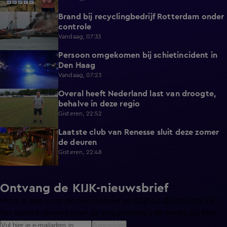
Brand bij recyclingbedrijf Rotterdam onder
0:36
controle
Vandaag, 07:33
Persoon omgekomen bij schietincident in
0:36
Den Haag
Vandaag, 07:23
Overal heeft Nederland last van droogte,
1:54
behalve in deze regio
Gisteren, 22:52
Laatste club van Renesse sluit deze zomer
2:08
de deuren
Gisteren, 22:48
Ontvang de KIJK-nieuwsbrief
Meld je aan voor de nieuwsbrief en blijf op de hoogte van
het laatste nieuws over de programma’s en series op KIJK.
Aanmelden