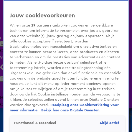
Jouw cookievoorkeuren
Wij en onze
29
partners gebruiken cookies en vergelijkbare
technieken om informatie te verzamelen over jou als gebruiker
van onze website(s), jouw gedrag en jouw apparaten. Als je
„Alle cookies accepteren” selecteert, worden
Uitzending Gemist
Populaire programma's
Zenders
Genres
trackingtechnologieën ingeschakeld om onze advertenties en
Clips
Films
Radio
Smart TV inlog
Shop
content te kunnen personaliseren, onze producten en diensten
te verbeteren en om de prestaties van advertenties en content
Volg KIJK
te meten. Als je „Huidige keuze opslaan” selecteert of je
toestemming intrekt, worden deze trackingtechnologieën
uitgeschakeld. We gebruiken dan enkel functionele en essentiële
Zoeken
cookies om de website goed te laten functioneren en veilig te
houden. Je kunt dit menu op ieder moment opnieuw openen
om je keuzes te wijzigen of om je toestemming in te trekken
door op de link Cookie-instellingen onder aan de webpagina te
Home
Uitzending Gemist
Programma's
De Bondgenoten
De
klikken. Je selecties zullen overal binnen onze Digitale Diensten
Oranjezomer
Livestreams
Shop
worden doorgevoerd.
Raadpleeg onze Cookieverklaring voor
meer informatie.
Bekijk hier onze Digitale Diensten.
Altijd actief
Functioneel & Essentieel