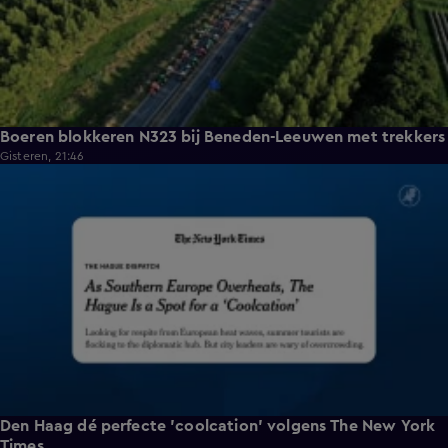
Boeren blokkeren N323 bij Beneden-Leeuwen met trekkers
Gisteren, 21:46
1:37
Den Haag dé perfecte 'coolcation' volgens The New York
Times