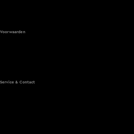
Hart van Nederland
Nieuws van de Dag
Shownieuws
Vandaag Inside
Voorwaarden
Gebruiksvoorwaarden
Cookie instellingen
Cookieverklaring
Privacyverklaring
Toegankelijkheid
Algemene voorwaarden KIJK
Service & Contact
Aanmelden voor een programma
Acties
Adverteren
Smart TV inlog
Over KIJK
Vacatures
Klantenservice