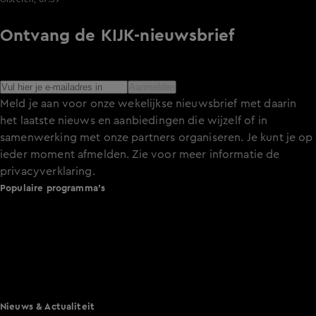
Ontvang de KIJK-nieuwsbrief
Meld je aan voor de nieuwsbrief en blijf op de hoogte van
het laatste nieuws over de programma’s en series op KIJK.
Aanmelden
Meld je aan voor onze wekelijkse nieuwsbrief met daarin
het laatste nieuws en aanbiedingen die wijzelf of in
samenwerking met onze partners organiseren. Je kunt je op
ieder moment afmelden. Zie voor meer informatie de
privacyverklaring
.
Populaire programma's
De Bondgenoten
A.S.S. - Anti Survival Show
De Oranjezomer
Mi Dushi: wat is dan liefde?
Lang Leve de Liefde
Het Blok
Nieuws & Actualiteit