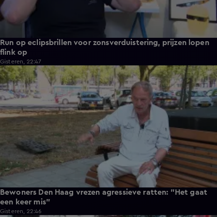
Run op eclipsbrillen voor zonsverduistering, prijzen lopen
flink op
Gisteren, 22:47
1:54
Bewoners Den Haag vrezen agressieve ratten: "Het gaat
een keer mis"
Gisteren, 22:46