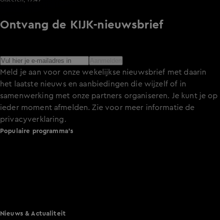
Ontvang de KIJK-nieuwsbrief
Meld je aan voor de nieuwsbrief en blijf op de hoogte van
het laatste nieuws over de programma’s en series op KIJK.
Aanmelden
Meld je aan voor onze wekelijkse nieuwsbrief met daarin
het laatste nieuws en aanbiedingen die wijzelf of in
samenwerking met onze partners organiseren. Je kunt je op
ieder moment afmelden. Zie voor meer informatie de
privacyverklaring
.
Populaire programma's
De Bondgenoten
A.S.S. - Anti Survival Show
De Oranjezomer
Mi Dushi: wat is dan liefde?
Lang Leve de Liefde
Het Blok
Nieuws & Actualiteit