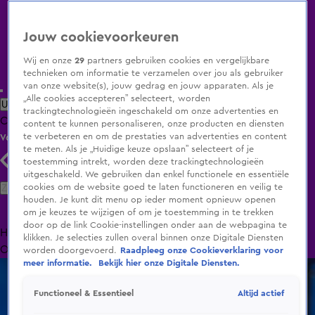
Jouw cookievoorkeuren
Wij en onze
29
partners gebruiken cookies en vergelijkbare
technieken om informatie te verzamelen over jou als gebruiker
van onze website(s), jouw gedrag en jouw apparaten. Als je
„Alle cookies accepteren” selecteert, worden
Uitzending Gemist
Populaire programma's
Zenders
Genres
trackingtechnologieën ingeschakeld om onze advertenties en
Clips
Films
Radio
Smart TV inlog
Shop
content te kunnen personaliseren, onze producten en diensten
te verbeteren en om de prestaties van advertenties en content
Volg KIJK
te meten. Als je „Huidige keuze opslaan” selecteert of je
toestemming intrekt, worden deze trackingtechnologieën
uitgeschakeld. We gebruiken dan enkel functionele en essentiële
Zoeken
cookies om de website goed te laten functioneren en veilig te
houden. Je kunt dit menu op ieder moment opnieuw openen
om je keuzes te wijzigen of om je toestemming in te trekken
door op de link Cookie-instellingen onder aan de webpagina te
Home
Uitzending Gemist
Programma's
De Bondgenoten
De
klikken. Je selecties zullen overal binnen onze Digitale Diensten
Oranjezomer
Livestreams
Shop
worden doorgevoerd.
Raadpleeg onze Cookieverklaring voor
meer informatie.
Bekijk hier onze Digitale Diensten.
Altijd actief
Functioneel & Essentieel