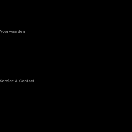
Hart van Nederland
Nieuws van de Dag
Shownieuws
Vandaag Inside
Voorwaarden
Gebruiksvoorwaarden
Cookie instellingen
Cookieverklaring
Privacyverklaring
Toegankelijkheid
Algemene voorwaarden KIJK
Service & Contact
Aanmelden voor een programma
Acties
Adverteren
Smart TV inlog
Over KIJK
Vacatures
Klantenservice