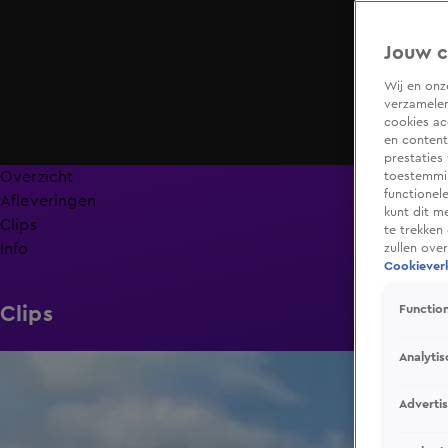
Jouw c
Wij en on
verzamelen
cookies ac
en content
prestaties
Overzicht
toestemmin
functionel
Afleveringen
kunt dit m
Clips
te trekken
Info
zullen ove
Cookieverk
Clips
Function
Analytis
2:14
Adverti