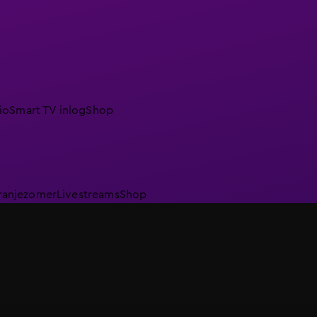
io
Smart TV inlog
Shop
ranjezomer
Livestreams
Shop