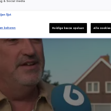
ng & Social media
jen lijst
en beheren
Huidige keuze opslaan
Alle cookie