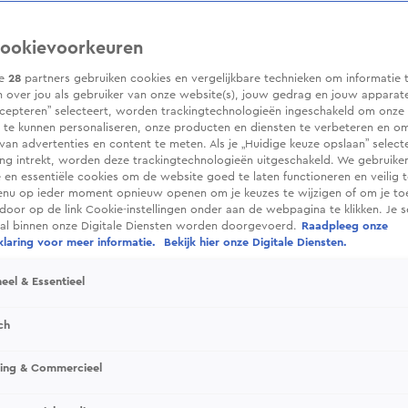
ookievoorkeuren
ze
28
partners gebruiken cookies en vergelijkbare technieken om informatie 
 over jou als gebruiker van onze website(s), jouw gedrag en jouw apparaten.
cepteren” selecteert, worden trackingtechnologieën ingeschakeld om onze 
 te kunnen personaliseren, onze producten en diensten te verbeteren en o
 van advertenties en content te meten. Als je „Huidige keuze opslaan” selecte
g intrekt, worden deze trackingtechnologieën uitgeschakeld. We gebruike
e en essentiële cookies om de website goed te laten functioneren en veilig 
enu op ieder moment opnieuw openen om je keuzes te wijzigen of om je t
 door op de link Cookie-instellingen onder aan de webpagina te klikken. Je s
ral binnen onze Digitale Diensten worden doorgevoerd.
Raadpleeg onze
laring voor meer informatie.
Bekijk hier onze Digitale Diensten.
eel & Essentieel
ch
sing & Commercieel