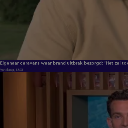
Eigenaar caravans waar brand uitbrak bezorgd: 'Het zal toc
Vandaag, 13:31
0:34