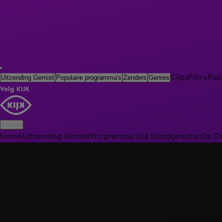
Clips
Films
Rad
Uitzending Gemist
Populaire programma's
Zenders
Genres
Volg KIJK
Zoeken
Home
Uitzending Gemist
Programma's
De Bondgenoten
De O