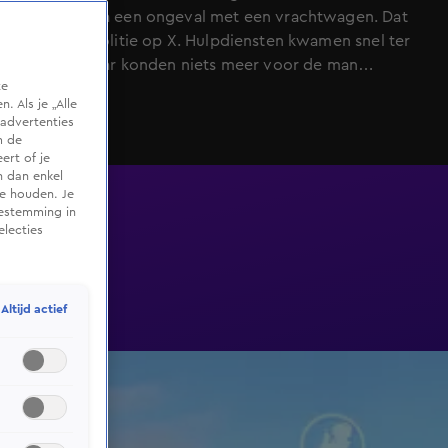
gekomen na een ongeval met een vrachtwagen. Dat
meldt de politie op X. Hulpdiensten kwamen snel ter
plaatse, maar konden niets meer voor de man
te
betekenen.
 Als je „Alle
advertenties
m de
ert of je
n dan enkel
te houden. Je
oestemming in
electies
Altijd actief