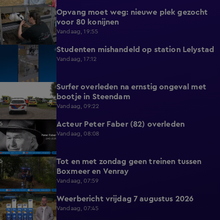
Opvang moet weg: nieuwe plek gezocht
1:56
voor 80 konijnen
Vandaag, 19:55
Studenten mishandeld op station Lelystad
1:11
Vandaag, 17:12
Surfer overleden na ernstig ongeval met
0:37
bootje in Steendam
Vandaag, 09:22
Acteur Peter Faber (82) overleden
0:59
Vandaag, 08:08
Tot en met zondag geen treinen tussen
0:36
Boxmeer en Venray
Vandaag, 07:59
Weerbericht vrijdag 7 augustus 2026
2:26
Vandaag, 07:45