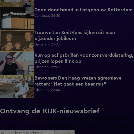
Dode door brand in flatgebouw Rotterdam
0:37
Vandaag, 06:30
Trouwe Jan Smit-fans kijken uit naar
1:59
bijzonder jubileum
Gisteren, 23:03
Run op eclipsbrillen voor zonsverduistering,
2:06
prijzen lopen flink op
Gisteren, 22:47
Bewoners Den Haag vrezen agressieve
1:54
ratten: "Het gaat een keer mis"
Gisteren, 22:46
Ontvang de KIJK-nieuwsbrief
Meld je aan voor de nieuwsbrief en blijf op de hoogte van
het laatste nieuws over de programma’s en series op KIJK.
Aanmelden