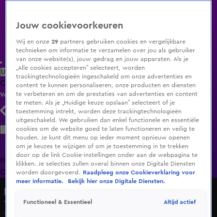
Jouw cookievoorkeuren
Wij en onze
29
partners gebruiken cookies en vergelijkbare
technieken om informatie te verzamelen over jou als gebruiker
van onze website(s), jouw gedrag en jouw apparaten. Als je
„Alle cookies accepteren” selecteert, worden
Uitzending Gemist
Populaire programma's
Zenders
Genres
trackingtechnologieën ingeschakeld om onze advertenties en
Clips
Films
Radio
Smart TV inlog
Shop
content te kunnen personaliseren, onze producten en diensten
te verbeteren en om de prestaties van advertenties en content
Volg KIJK
te meten. Als je „Huidige keuze opslaan” selecteert of je
toestemming intrekt, worden deze trackingtechnologieën
uitgeschakeld. We gebruiken dan enkel functionele en essentiële
Zoeken
cookies om de website goed te laten functioneren en veilig te
houden. Je kunt dit menu op ieder moment opnieuw openen
om je keuzes te wijzigen of om je toestemming in te trekken
door op de link Cookie-instellingen onder aan de webpagina te
Home
Uitzending Gemist
Programma's
De Bondgenoten
De
klikken. Je selecties zullen overal binnen onze Digitale Diensten
Oranjezomer
Livestreams
Shop
worden doorgevoerd.
Raadpleeg onze Cookieverklaring voor
meer informatie.
Bekijk hier onze Digitale Diensten.
Hart van Nederland - Late Editie
Altijd actief
Functioneel & Essentieel
Tram in Amsterdam ontspoort na botsing
10 juli 2025, 18:01