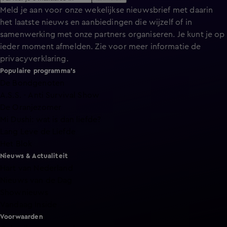
Meld je aan voor onze wekelijkse nieuwsbrief met daarin
het laatste nieuws en aanbiedingen die wijzelf of in
samenwerking met onze partners organiseren. Je kunt je op
ieder moment afmelden. Zie voor meer informatie de
privacyverklaring
.
Populaire programma's
De Bondgenoten
A.S.S. - Anti Survival Show
De Oranjezomer
Mi Dushi: wat is dan liefde?
Lang Leve de Liefde
Het Blok
Nieuws & Actualiteit
Hart van Nederland
Nieuws van de Dag
Shownieuws
Vandaag Inside
Voorwaarden