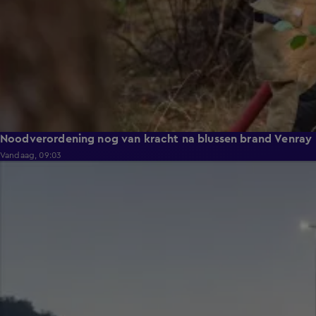
Noodverordening nog van kracht na blussen brand Venray
Vandaag, 09:03
0:54