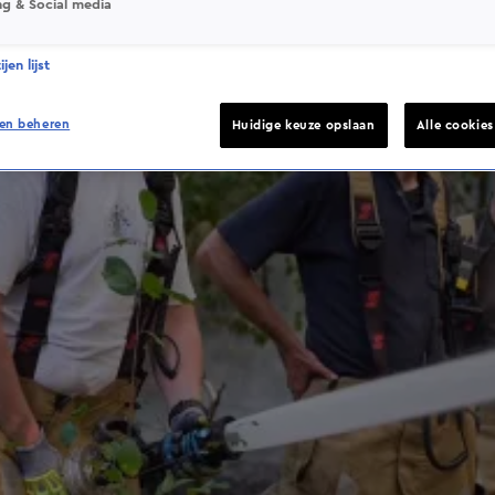
ng & Social media
jen lijst
en beheren
Huidige keuze opslaan
Alle cookie