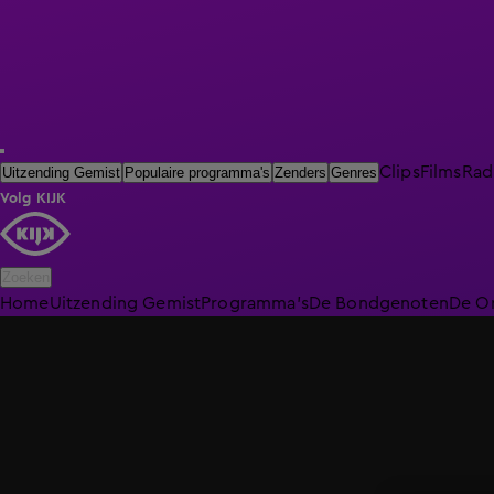
Clips
Films
Rad
Uitzending Gemist
Populaire programma's
Zenders
Genres
Volg KIJK
Zoeken
Home
Uitzending Gemist
Programma's
De Bondgenoten
De O