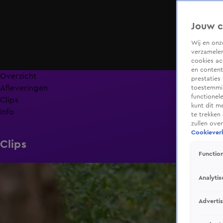
Jouw c
Wij en on
verzamelen
cookies ac
en content
Overzicht
prestaties
Afleveringen
toestemmin
functionel
Clips
kunt dit m
Info
te trekken
zullen ove
Cookieverk
Clips
Function
1:14
Analytis
Adverti