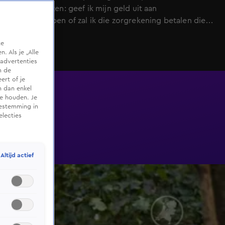
moeten kiezen: geef ik mijn geld uit aan
boodschappen of zal ik die zorgrekening betalen die
er ligt? Sommige mensen gaan er, als het doorgaat,
te
honderden euro's per maand op achteruit.
 Als je „Alle
Onacceptabel, vinden belangenorganisaties, en
advertenties
natuurlijk mensen die het raakt.
m de
ert of je
n dan enkel
te houden. Je
oestemming in
electies
Altijd actief