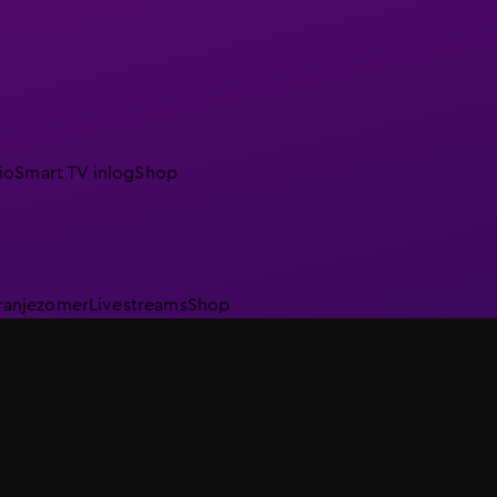
io
Smart TV inlog
Shop
ranjezomer
Livestreams
Shop