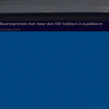
Boerenprotest met meer dan 100 trekkers in Apeldoorn
Vandaag, 09:01
0:51