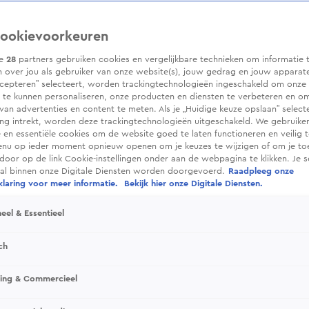
ookievoorkeuren
ze
28
partners gebruiken cookies en vergelijkbare technieken om informatie 
 over jou als gebruiker van onze website(s), jouw gedrag en jouw apparaten.
cepteren” selecteert, worden trackingtechnologieën ingeschakeld om onze 
 te kunnen personaliseren, onze producten en diensten te verbeteren en o
 van advertenties en content te meten. Als je „Huidige keuze opslaan” selecte
g intrekt, worden deze trackingtechnologieën uitgeschakeld. We gebruike
e en essentiële cookies om de website goed te laten functioneren en veilig 
enu op ieder moment opnieuw openen om je keuzes te wijzigen of om je t
 door op de link Cookie-instellingen onder aan de webpagina te klikken. Je s
ral binnen onze Digitale Diensten worden doorgevoerd.
Raadpleeg onze
laring voor meer informatie.
Bekijk hier onze Digitale Diensten.
eel & Essentieel
ch
sing & Commercieel