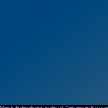
Waar is de simpele tosti gebleven? 'Ondernemers kiezen va