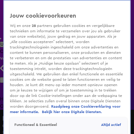
Jouw cookievoorkeuren
Wij en onze
28
partners gebruiken cookies en vergelijkbare
technieken om informatie te verzamelen over jou als gebruiker
van onze website(s), jouw gedrag en jouw apparaten. Als je
„Alle cookies accepteren” selecteert, worden
Uitzending Gemist
Populaire programma's
Zenders
Genres
trackingtechnologieën ingeschakeld om onze advertenties en
Clips
Films
Radio
Smart TV inlog
Shop
content te kunnen personaliseren, onze producten en diensten
te verbeteren en om de prestaties van advertenties en content
Volg KIJK
te meten. Als je „Huidige keuze opslaan” selecteert of je
toestemming intrekt, worden deze trackingtechnologieën
uitgeschakeld. We gebruiken dan enkel functionele en essentiële
Zoeken
cookies om de website goed te laten functioneren en veilig te
houden. Je kunt dit menu op ieder moment opnieuw openen
om je keuzes te wijzigen of om je toestemming in te trekken
door op de link Cookie-instellingen onder aan de webpagina te
Home
Uitzending Gemist
Programma's
De Bondgenoten
De
klikken. Je selecties zullen overal binnen onze Digitale Diensten
Oranjezomer
Livestreams
Shop
worden doorgevoerd.
Raadpleeg onze Cookieverklaring voor
meer informatie.
Bekijk hier onze Digitale Diensten.
Hart van Nederland - Late Editie
Altijd actief
Functioneel & Essentieel
Oranjesfeer zit er goed in in Texas
Ma 15 juni, 17:18