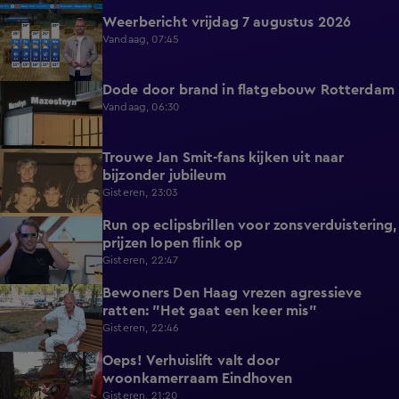
Weerbericht vrijdag 7 augustus 2026
2:26
Vandaag, 07:45
Dode door brand in flatgebouw Rotterdam
0:37
Vandaag, 06:30
Trouwe Jan Smit-fans kijken uit naar
1:59
bijzonder jubileum
Gisteren, 23:03
Run op eclipsbrillen voor zonsverduistering,
2:06
prijzen lopen flink op
Gisteren, 22:47
Bewoners Den Haag vrezen agressieve
1:54
ratten: "Het gaat een keer mis"
Gisteren, 22:46
Oeps! Verhuislift valt door
0:58
woonkamerraam Eindhoven
Gisteren, 21:20