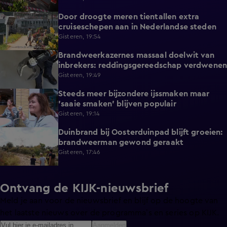
Door droogte meren tientallen extra
2:11
cruiseschepen aan in Nederlandse steden
Gisteren, 19:54
Brandweerkazernes massaal doelwit van
1:49
inbrekers: reddingsgereedschap verdwenen
Gisteren, 19:49
Steeds meer bijzondere ijssmaken maar
1:17
'saaie smaken' blijven populair
Gisteren, 19:14
Duinbrand bij Oosterduinpad blijft groeien:
1:46
brandweerman gewond geraakt
Gisteren, 17:46
Ontvang de KIJK-nieuwsbrief
Meld je aan voor de nieuwsbrief en blijf op de hoogte van
het laatste nieuws over de programma’s en series op KIJK.
Aanmelden