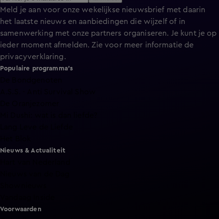
Meld je aan voor onze wekelijkse nieuwsbrief met daarin
het laatste nieuws en aanbiedingen die wijzelf of in
samenwerking met onze partners organiseren. Je kunt je op
ieder moment afmelden. Zie voor meer informatie de
privacyverklaring
.
Populaire programma's
De Bondgenoten
A.S.S. - Anti Survival Show
De Oranjezomer
Mi Dushi: wat is dan liefde?
Lang Leve de Liefde
Het Blok
Nieuws & Actualiteit
Hart van Nederland
Nieuws van de Dag
Shownieuws
Vandaag Inside
Voorwaarden