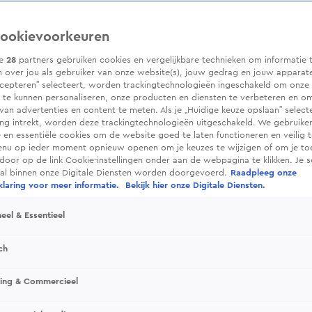
ookievoorkeuren
ze
28
partners gebruiken cookies en vergelijkbare technieken om informatie 
 over jou als gebruiker van onze website(s), jouw gedrag en jouw apparaten.
cepteren” selecteert, worden trackingtechnologieën ingeschakeld om onze 
 te kunnen personaliseren, onze producten en diensten te verbeteren en o
 van advertenties en content te meten. Als je „Huidige keuze opslaan” selecte
g intrekt, worden deze trackingtechnologieën uitgeschakeld. We gebruike
e en essentiële cookies om de website goed te laten functioneren en veilig 
enu op ieder moment opnieuw openen om je keuzes te wijzigen of om je t
 door op de link Cookie-instellingen onder aan de webpagina te klikken. Je s
ral binnen onze Digitale Diensten worden doorgevoerd.
Raadpleeg onze
laring voor meer informatie.
Bekijk hier onze Digitale Diensten.
eel & Essentieel
ch
sing & Commercieel