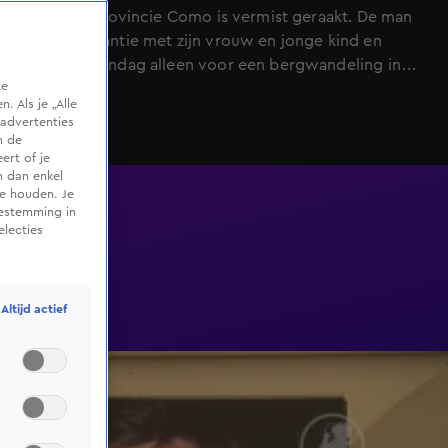
Italiaanse provincie Como is vermist geraakt. De man
was op vakantie met zijn vrouw en jonge kind en
vertrok maandag alleen voor een bergwandeling in
te
Livo. Toen hij niet terugkeerde, sloeg zijn vrouw alarm.
 Als je „Alle
advertenties
m de
ert of je
n dan enkel
te houden. Je
oestemming in
electies
Altijd actief