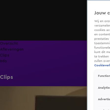
Jouw c
Wij en on
verzamelen
cookies ac
en content
prestaties
Overzicht
toestemmin
functionel
Afleveringen
kunt dit m
Clips
te trekken
Info
zullen ove
Cookieverk
Clips
Function
Analytis
1:59
Adverti