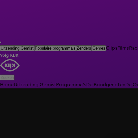
Clips
Films
Rad
Uitzending Gemist
Populaire programma's
Zenders
Genres
Volg KIJK
Zoeken
Home
Uitzending Gemist
Programma's
De Bondgenoten
De O