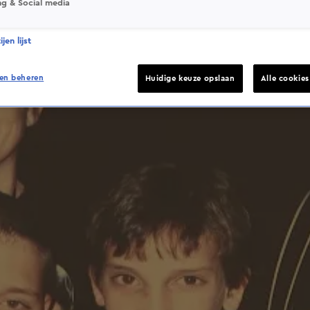
ng & Social media
jen lijst
en beheren
Huidige keuze opslaan
Alle cookie