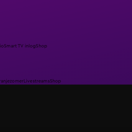
io
Smart TV inlog
Shop
ranjezomer
Livestreams
Shop