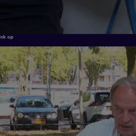
ink op