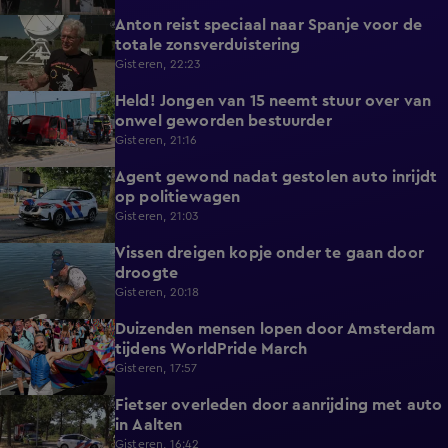
Anton reist speciaal naar Spanje voor de
1:42
totale zonsverduistering
Gisteren, 22:23
Held! Jongen van 15 neemt stuur over van
0:30
onwel geworden bestuurder
Gisteren, 21:16
Agent gewond nadat gestolen auto inrijdt
0:32
op politiewagen
Gisteren, 21:03
Vissen dreigen kopje onder te gaan door
1:20
droogte
Gisteren, 20:18
Duizenden mensen lopen door Amsterdam
0:31
tijdens WorldPride March
Gisteren, 17:57
Fietser overleden door aanrijding met auto
0:32
in Aalten
Gisteren, 16:42