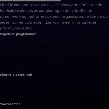
Meld je aan voor onze wekelijkse nieuwsbrief met daarin
het laatste nieuws en aanbiedingen die wijzelf of in
samenwerking met onze partners organiseren. Je kunt je op
ieder moment afmelden. Zie voor meer informatie de
privacyverklaring
.
Populaire programma's
De Bondgenoten
A.S.S. - Anti Survival Show
De Oranjezomer
Mi Dushi: wat is dan liefde?
Lang Leve de Liefde
Het Blok
Nieuws & Actualiteit
Hart van Nederland
Nieuws van de Dag
Shownieuws
Vandaag Inside
Voorwaarden