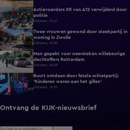
Actievoerders XR van A12 verwijderd door
0:39
politie
Gisteren, 15:47
Twee vrouwen gewond door steekpartij in
0:45
woning in Zwolle
Gisteren, 15:30
Man gepakt voor neersteken willekeurige
0:27
slachtoffers Rotterdam
Gisteren, 14:59
Buurt ontdaan door fatale schietpartij:
0:59
'Kinderen waren aan het gillen'
Gisteren, 14:10
Ontvang de KIJK-nieuwsbrief
Meld je aan voor de nieuwsbrief en blijf op de hoogte van
het laatste nieuws over de programma’s en series op KIJK.
Aanmelden