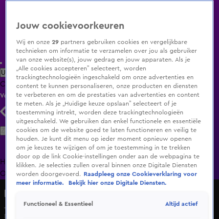
Jouw cookievoorkeuren
Wij en onze
29
partners gebruiken cookies en vergelijkbare
technieken om informatie te verzamelen over jou als gebruiker
van onze website(s), jouw gedrag en jouw apparaten. Als je
„Alle cookies accepteren” selecteert, worden
Uitzending Gemist
Populaire programma's
Zenders
Genres
trackingtechnologieën ingeschakeld om onze advertenties en
Clips
Films
Radio
Smart TV inlog
Shop
content te kunnen personaliseren, onze producten en diensten
te verbeteren en om de prestaties van advertenties en content
Volg KIJK
te meten. Als je „Huidige keuze opslaan” selecteert of je
toestemming intrekt, worden deze trackingtechnologieën
uitgeschakeld. We gebruiken dan enkel functionele en essentiële
Zoeken
cookies om de website goed te laten functioneren en veilig te
houden. Je kunt dit menu op ieder moment opnieuw openen
om je keuzes te wijzigen of om je toestemming in te trekken
door op de link Cookie-instellingen onder aan de webpagina te
Home
Uitzending Gemist
Programma's
De Bondgenoten
De
klikken. Je selecties zullen overal binnen onze Digitale Diensten
Oranjezomer
Livestreams
Shop
worden doorgevoerd.
Raadpleeg onze Cookieverklaring voor
meer informatie.
Bekijk hier onze Digitale Diensten.
Hart van Nederland - Late Editie
Altijd actief
Functioneel & Essentieel
Jongen (14) omgekomen bij ongeluk met vrachtwagen
Di 12 mei, 16:52