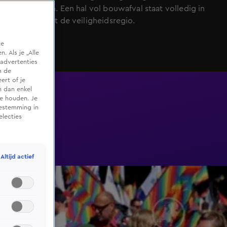
uitgebroken. Een hal vol bouwafval staat volledig in
brand, meldt de veiligheidsregio.
te
 Als je „Alle
advertenties
m de
ert of je
n dan enkel
te houden. Je
oestemming in
electies
Altijd actief