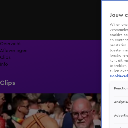
Jouw c
Wij en on
verzamelen
cookies ac
en content
Overzicht
prestaties
Afleveringen
toestemmin
functionel
Clips
kunt dit m
Info
te trekken
zullen ove
Cookieverk
Clips
Function
0:31
Analytis
Adverti