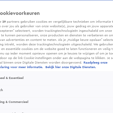
ookievoorkeuren
ze
29
partners gebruiken cookies en vergelijkbare technieken om informatie 
 over jou als gebruiker van onze website(s), jouw gedrag en jouw apparaten.
cepteren” selecteert, worden trackingtechnologieën ingeschakeld om onze 
 te kunnen personaliseren, onze producten en diensten te verbeteren en o
 van advertenties en content te meten. Als je „Huidige keuze opslaan” selecte
g intrekt, worden deze trackingtechnologieën uitgeschakeld. We gebruike
e en essentiële cookies om de website goed te laten functioneren en veilig 
enu op ieder moment opnieuw openen om je keuzes te wijzigen of om je t
 door op de link Cookie-instellingen onder aan de webpagina te klikken. Je s
ral binnen onze Digitale Diensten worden doorgevoerd.
Raadpleeg onze
laring voor meer informatie.
Bekijk hier onze Digitale Diensten.
eel & Essentieel
ch
sing & Commercieel