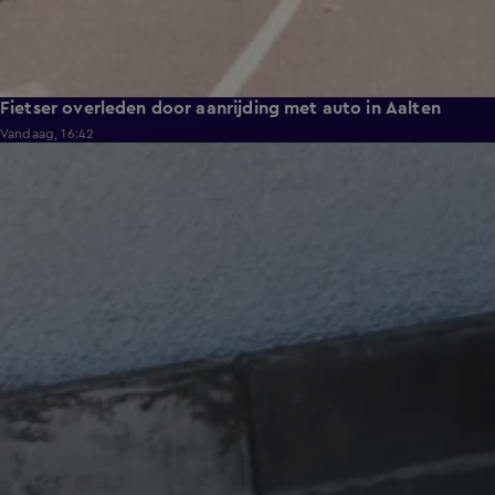
Fietser overleden door aanrijding met auto in Aalten
Vandaag, 16:42
0:39