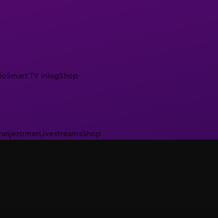
io
Smart TV inlog
Shop
ranjezomer
Livestreams
Shop