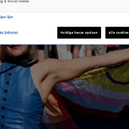
ng & Social media
jen lijst
en beheren
Huidige keuze opslaan
Alle cookie