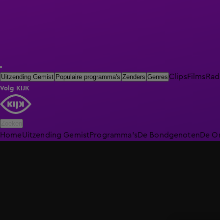
Clips
Films
Rad
Uitzending Gemist
Populaire programma's
Zenders
Genres
Volg KIJK
Zoeken
Home
Uitzending Gemist
Programma's
De Bondgenoten
De O