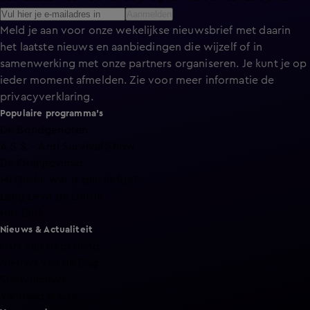
Aanmelden
Meld je aan voor onze wekelijkse nieuwsbrief met daarin
het laatste nieuws en aanbiedingen die wijzelf of in
samenwerking met onze partners organiseren. Je kunt je op
ieder moment afmelden. Zie voor meer informatie de
privacyverklaring
.
Populaire programma's
De Bondgenoten
A.S.S. - Anti Survival Show
De Oranjezomer
Mi Dushi: wat is dan liefde?
Lang Leve de Liefde
Het Blok
Nieuws & Actualiteit
Hart van Nederland
Nieuws van de Dag
Shownieuws
Vandaag Inside