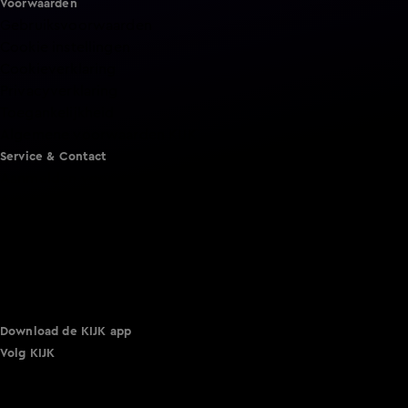
Voorwaarden
Gebruiksvoorwaarden
Cookie instellingen
Cookieverklaring
Privacyverklaring
Toegankelijkheid
Algemene voorwaarden KIJK
Service & Contact
Aanmelden voor een programma
Acties
Adverteren
Smart TV inlog
Over KIJK
Vacatures
Klantenservice
Download de KIJK app
Volg KIJK
©
2026 Talpa Network. Alle rechten voorbehouden. Geen
tekst- en datamining.