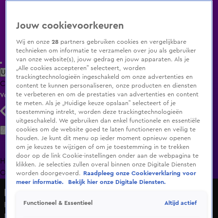
Jouw cookievoorkeuren
Wij en onze
28
partners gebruiken cookies en vergelijkbare
technieken om informatie te verzamelen over jou als gebruiker
van onze website(s), jouw gedrag en jouw apparaten. Als je
„Alle cookies accepteren” selecteert, worden
Uitzending Gemist
Populaire programma's
Zenders
Genres
trackingtechnologieën ingeschakeld om onze advertenties en
Clips
Films
Radio
Smart TV inlog
Shop
content te kunnen personaliseren, onze producten en diensten
te verbeteren en om de prestaties van advertenties en content
Volg KIJK
te meten. Als je „Huidige keuze opslaan” selecteert of je
toestemming intrekt, worden deze trackingtechnologieën
uitgeschakeld. We gebruiken dan enkel functionele en essentiële
Zoeken
cookies om de website goed te laten functioneren en veilig te
houden. Je kunt dit menu op ieder moment opnieuw openen
om je keuzes te wijzigen of om je toestemming in te trekken
door op de link Cookie-instellingen onder aan de webpagina te
Home
Uitzending Gemist
Programma's
De Bondgenoten
De
klikken. Je selecties zullen overal binnen onze Digitale Diensten
Oranjezomer
Livestreams
Shop
worden doorgevoerd.
Raadpleeg onze Cookieverklaring voor
meer informatie.
Bekijk hier onze Digitale Diensten.
Hart van Nederland - Late Editie
Altijd actief
Functioneel & Essentieel
Fietser overleden en een ander gewond bij ongeluk in
Dieren