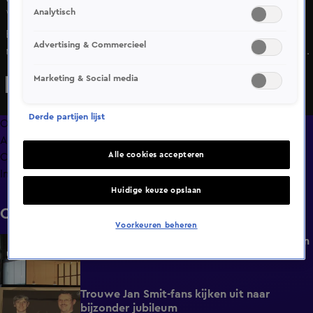
Analytisch
Wo 20 mei, 18:08
Een fietser is woensdagmiddag overleden na een botsing
Advertising & Commercieel
met een auto in het Gelderse Dieren. Dat gebeurde rond
15.00 uur op de Imboslaan. De bestuurder van de auto
Marketing & Social media
werd gewond op een andere locatie dan de plaats van het
ongeval aangetroffen, aldus de politie.
Derde partijen lijst
Overzicht
Afleveringen
Alle cookies accepteren
Clips
Info
Huidige keuze opslaan
Clips
Voorkeuren beheren
Dode door brand in flatgebouw Rotterdam
0:37
Vandaag, 06:30
Trouwe Jan Smit-fans kijken uit naar
1:59
bijzonder jubileum