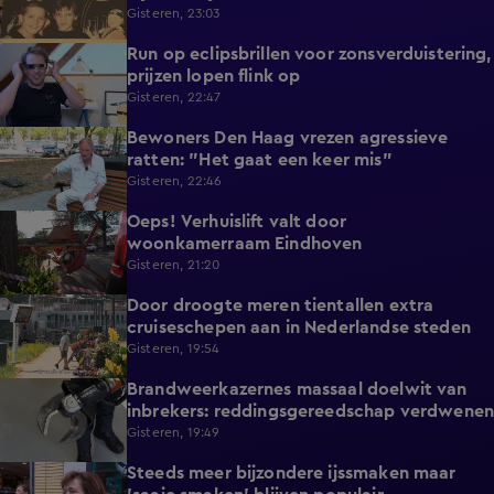
Gisteren, 23:03
Run op eclipsbrillen voor zonsverduistering,
2:06
prijzen lopen flink op
Gisteren, 22:47
Bewoners Den Haag vrezen agressieve
1:54
ratten: "Het gaat een keer mis"
Gisteren, 22:46
Oeps! Verhuislift valt door
0:58
woonkamerraam Eindhoven
Gisteren, 21:20
Door droogte meren tientallen extra
2:11
cruiseschepen aan in Nederlandse steden
Gisteren, 19:54
Brandweerkazernes massaal doelwit van
1:49
inbrekers: reddingsgereedschap verdwenen
Gisteren, 19:49
Steeds meer bijzondere ijssmaken maar
1:17