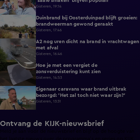
'saaie smaken' blijven populair
Gisteren, 19:14
Duinbrand bij Oosterduinpad blijft groeien:
1:46
brandweerman gewond geraakt
Gisteren, 17:46
A2 nog uren dicht na brand in vrachtwagen
0:41
met afval
Gisteren, 16:46
Hoe je met een vergiet de
1:21
zonsverduistering kunt zien
Gisteren, 14:53
Eigenaar caravans waar brand uitbrak
2:14
bezorgd: 'Het zal toch niet waar zijn?'
Gisteren, 13:31
Ontvang de KIJK-nieuwsbrief
Meld je aan voor de nieuwsbrief en blijf op de hoogte van
het laatste nieuws over de programma’s en series op KIJK.