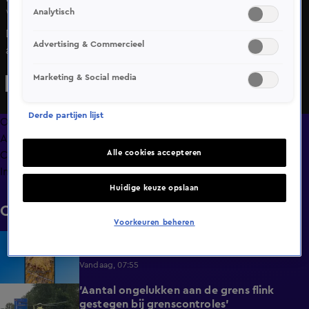
Analytisch
Wo 20 mei, 07:58
De pro-Palestijnse demonstranten die dinsdag zijn
Advertising & Commercieel
aangehouden in Den Haag in de buurt van de Tweede
Kamer beklagen zich over de opstelling van de politie. De
Marketing & Social media
politie zou zich zonder duidelijke reden agressief hebben
opgesteld en geweld hebben gebruikt.
Derde partijen lijst
Overzicht
Afleveringen
Alle cookies accepteren
Clips
Info
Huidige keuze opslaan
Clips
Voorkeuren beheren
Waar is de simpele tosti gebleven?
0:51
'Ondernemers kiezen vaker luxe snack'
Vandaag, 07:55
'Aantal ongelukken aan de grens flink
1:07
gestegen bij grenscontroles'