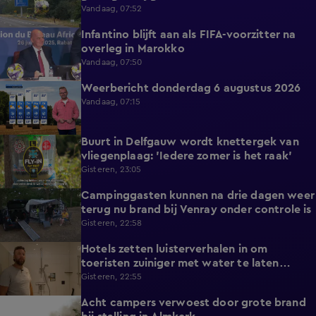
Vandaag, 07:52
Infantino blijft aan als FIFA-voorzitter na
0:29
overleg in Marokko
Vandaag, 07:50
Weerbericht donderdag 6 augustus 2026
2:20
Vandaag, 07:15
Buurt in Delfgauw wordt knettergek van
2:07
vliegenplaag: 'Iedere zomer is het raak'
Gisteren, 23:05
Campinggasten kunnen na drie dagen weer
2:25
terug nu brand bij Venray onder controle is
Gisteren, 22:58
Hotels zetten luisterverhalen in om
2:15
toeristen zuiniger met water te laten
omgaan
Gisteren, 22:55
Acht campers verwoest door grote brand
0:34