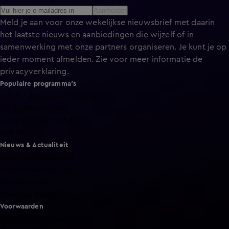
Aanmelden
Meld je aan voor onze wekelijkse nieuwsbrief met daarin
het laatste nieuws en aanbiedingen die wijzelf of in
samenwerking met onze partners organiseren. Je kunt je op
ieder moment afmelden. Zie voor meer informatie de
privacyverklaring
.
Populaire programma's
A.S.S. - Anti Survival Show
De Bondgenoten
Lang Leve de Liefde
Het Blok
Nieuws & Actualiteit
Hart van Nederland
Nieuws van de Dag
Shownieuws
Vandaag Inside
Voorwaarden
Gebruiksvoorwaarden