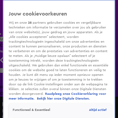
Jouw cookievoorkeuren
Wij en onze
28
partners gebruiken cookies en vergelijkbare
technieken om informatie te verzamelen over jou als gebruiker
van onze website(s), jouw gedrag en jouw apparaten. Als je
„Alle cookies accepteren” selecteert, worden
Uitzending Gemist
Populaire programma's
Zenders
Genres
trackingtechnologieën ingeschakeld om onze advertenties en
Clips
Films
Radio
Smart TV inlog
Shop
content te kunnen personaliseren, onze producten en diensten
te verbeteren en om de prestaties van advertenties en content
Volg KIJK
te meten. Als je „Huidige keuze opslaan” selecteert of je
toestemming intrekt, worden deze trackingtechnologieën
uitgeschakeld. We gebruiken dan enkel functionele en essentiële
Zoeken
cookies om de website goed te laten functioneren en veilig te
houden. Je kunt dit menu op ieder moment opnieuw openen
om je keuzes te wijzigen of om je toestemming in te trekken
door op de link Cookie-instellingen onder aan de webpagina te
Home
Uitzending Gemist
Programma's
De Bondgenoten
De
klikken. Je selecties zullen overal binnen onze Digitale Diensten
Oranjezomer
Livestreams
Shop
worden doorgevoerd.
Raadpleeg onze Cookieverklaring voor
meer informatie.
Bekijk hier onze Digitale Diensten.
Hart van Nederland - Late Editie
Altijd actief
Functioneel & Essentieel
Demonstranten verbijsterd over politiegeweld bij protest
Den Haag