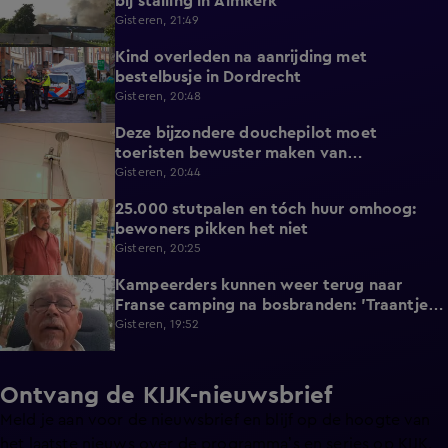
bij stalling in Almkerk
Gisteren, 21:49
Kind overleden na aanrijding met
0:37
bestelbusje in Dordrecht
Gisteren, 20:48
Deze bijzondere douchepilot moet
2:16
toeristen bewuster maken van
waterverbruik
Gisteren, 20:44
25.000 stutpalen en tóch huur omhoog:
1:33
bewoners pikken het niet
Gisteren, 20:25
Kampeerders kunnen weer terug naar
1:06
Franse camping na bosbranden: 'Traantje
gelaten'
Gisteren, 19:52
Ontvang de KIJK-nieuwsbrief
Meld je aan voor de nieuwsbrief en blijf op de hoogte van
het laatste nieuws over de programma’s en series op KIJK.