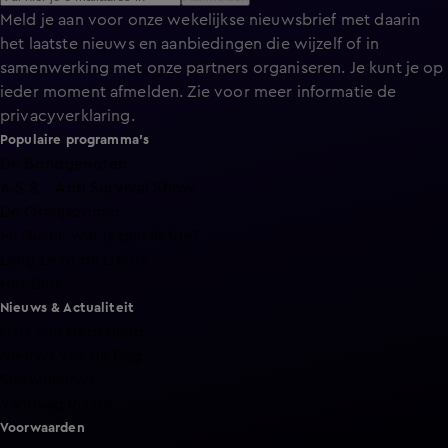
Meld je aan voor onze wekelijkse nieuwsbrief met daarin
het laatste nieuws en aanbiedingen die wijzelf of in
samenwerking met onze partners organiseren. Je kunt je op
ieder moment afmelden. Zie voor meer informatie de
privacyverklaring
.
Populaire programma's
De Bondgenoten
A.S.S. - Anti Survival Show
De Oranjezomer
Mi Dushi: wat is dan liefde?
Lang Leve de Liefde
Het Blok
Nieuws & Actualiteit
Hart van Nederland
Nieuws van de Dag
Shownieuws
Vandaag Inside
Voorwaarden