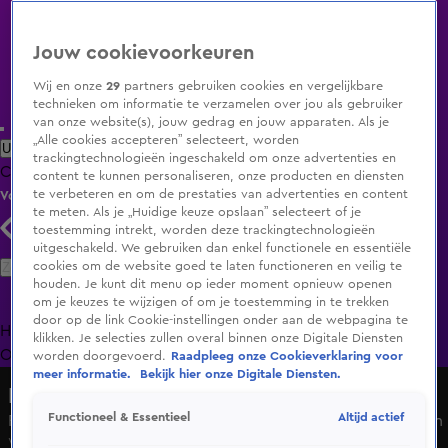
Jouw cookievoorkeuren
Wij en onze
29
partners gebruiken cookies en vergelijkbare
technieken om informatie te verzamelen over jou als gebruiker
van onze website(s), jouw gedrag en jouw apparaten. Als je
„Alle cookies accepteren” selecteert, worden
Uitzending Gemist
Populaire programma's
Zenders
Genres
trackingtechnologieën ingeschakeld om onze advertenties en
Clips
Films
Radio
Smart TV inlog
Shop
content te kunnen personaliseren, onze producten en diensten
te verbeteren en om de prestaties van advertenties en content
Volg KIJK
te meten. Als je „Huidige keuze opslaan” selecteert of je
toestemming intrekt, worden deze trackingtechnologieën
uitgeschakeld. We gebruiken dan enkel functionele en essentiële
Zoeken
cookies om de website goed te laten functioneren en veilig te
houden. Je kunt dit menu op ieder moment opnieuw openen
om je keuzes te wijzigen of om je toestemming in te trekken
door op de link Cookie-instellingen onder aan de webpagina te
Home
Uitzending Gemist
Programma's
De Bondgenoten
De
klikken. Je selecties zullen overal binnen onze Digitale Diensten
Oranjezomer
Livestreams
Shop
worden doorgevoerd.
Raadpleeg onze Cookieverklaring voor
meer informatie.
Bekijk hier onze Digitale Diensten.
Hart van Nederland - Late Editie
Altijd actief
Functioneel & Essentieel
Persoon overleden bij ernstig ongeluk op A30 bij Lunteren
Wo 20 mei, 16:53