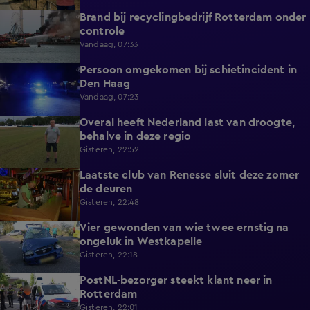
Brand bij recyclingbedrijf Rotterdam onder
0:36
controle
Vandaag, 07:33
Persoon omgekomen bij schietincident in
0:36
Den Haag
Vandaag, 07:23
Overal heeft Nederland last van droogte,
1:54
behalve in deze regio
Gisteren, 22:52
Laatste club van Renesse sluit deze zomer
2:08
de deuren
Gisteren, 22:48
Vier gewonden van wie twee ernstig na
0:30
ongeluk in Westkapelle
Gisteren, 22:18
PostNL-bezorger steekt klant neer in
0:26
Rotterdam
Gisteren, 22:01