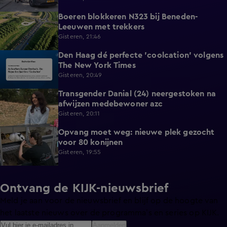
Boeren blokkeren N323 bij Beneden-
0:33
Leeuwen met trekkers
Gisteren, 21:46
Den Haag dé perfecte 'coolcation' volgens
1:37
The New York Times
Gisteren, 20:49
Transgender Danial (24) neergestoken na
2:04
afwijzen medebewoner azc
Gisteren, 20:11
Opvang moet weg: nieuwe plek gezocht
1:56
voor 80 konijnen
Gisteren, 19:55
Ontvang de KIJK-nieuwsbrief
Meld je aan voor de nieuwsbrief en blijf op de hoogte van
het laatste nieuws over de programma’s en series op KIJK.
Aanmelden