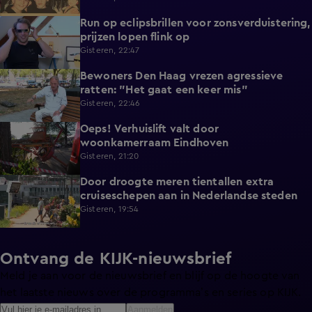
Run op eclipsbrillen voor zonsverduistering,
2:06
prijzen lopen flink op
Gisteren, 22:47
Bewoners Den Haag vrezen agressieve
1:54
ratten: "Het gaat een keer mis"
Gisteren, 22:46
Oeps! Verhuislift valt door
0:58
woonkamerraam Eindhoven
Gisteren, 21:20
Door droogte meren tientallen extra
2:11
cruiseschepen aan in Nederlandse steden
Gisteren, 19:54
Ontvang de KIJK-nieuwsbrief
Meld je aan voor de nieuwsbrief en blijf op de hoogte van
het laatste nieuws over de programma’s en series op KIJK.
Aanmelden