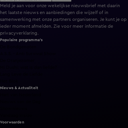
Meld je aan voor onze wekelijkse nieuwsbrief met daarin
het laatste nieuws en aanbiedingen die wijzelf of in
samenwerking met onze partners organiseren. Je kunt je op
ieder moment afmelden. Zie voor meer informatie de
privacyverklaring
.
Populaire programma's
De Bondgenoten
A.S.S. - Anti Survival Show
De Oranjezomer
Mi Dushi: wat is dan liefde?
Lang Leve de Liefde
Het Blok
Nieuws & Actualiteit
Hart van Nederland
Nieuws van de Dag
Shownieuws
Vandaag Inside
Voorwaarden