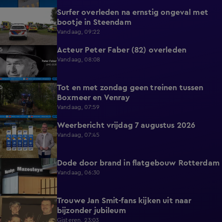
Surfer overleden na ernstig ongeval met
0:37
bootje in Steendam
Vandaag, 09:22
Acteur Peter Faber (82) overleden
0:59
Vandaag, 08:08
Tot en met zondag geen treinen tussen
0:36
Boxmeer en Venray
Vandaag, 07:59
Weerbericht vrijdag 7 augustus 2026
2:26
Vandaag, 07:45
Dode door brand in flatgebouw Rotterdam
0:37
Vandaag, 06:30
Trouwe Jan Smit-fans kijken uit naar
1:59
bijzonder jubileum
Gisteren, 23:03