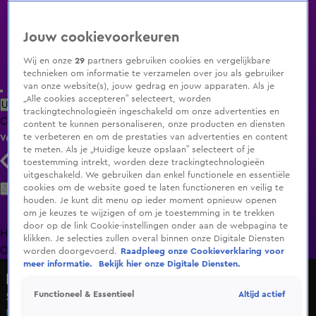
Jouw cookievoorkeuren
Wij en onze
29
partners gebruiken cookies en vergelijkbare
technieken om informatie te verzamelen over jou als gebruiker
van onze website(s), jouw gedrag en jouw apparaten. Als je
„Alle cookies accepteren” selecteert, worden
Uitzending Gemist
Populaire programma's
Zenders
Genres
trackingtechnologieën ingeschakeld om onze advertenties en
Clips
Films
Radio
Smart TV inlog
Shop
content te kunnen personaliseren, onze producten en diensten
te verbeteren en om de prestaties van advertenties en content
Volg KIJK
te meten. Als je „Huidige keuze opslaan” selecteert of je
toestemming intrekt, worden deze trackingtechnologieën
uitgeschakeld. We gebruiken dan enkel functionele en essentiële
Zoeken
cookies om de website goed te laten functioneren en veilig te
houden. Je kunt dit menu op ieder moment opnieuw openen
om je keuzes te wijzigen of om je toestemming in te trekken
door op de link Cookie-instellingen onder aan de webpagina te
Home
Uitzending Gemist
Programma's
De Bondgenoten
De
klikken. Je selecties zullen overal binnen onze Digitale Diensten
Oranjezomer
Livestreams
Shop
worden doorgevoerd.
Raadpleeg onze Cookieverklaring voor
meer informatie.
Bekijk hier onze Digitale Diensten.
Hart van Nederland - Late Editie
Altijd actief
Functioneel & Essentieel
Straat Alblasserdam vol dichtgetimmerde 'spookhuizen'
Ma 18 mei, 22:35