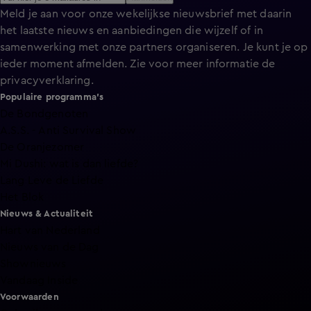
Meld je aan voor onze wekelijkse nieuwsbrief met daarin
het laatste nieuws en aanbiedingen die wijzelf of in
samenwerking met onze partners organiseren. Je kunt je op
ieder moment afmelden. Zie voor meer informatie de
privacyverklaring
.
Populaire programma's
De Bondgenoten
A.S.S. - Anti Survival Show
De Oranjezomer
Mi Dushi: wat is dan liefde?
Lang Leve de Liefde
Het Blok
Nieuws & Actualiteit
Hart van Nederland
Nieuws van de Dag
Shownieuws
Vandaag Inside
Voorwaarden