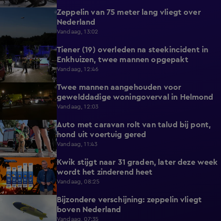
Zeppelin van 75 meter lang vliegt over
0:53
Nederland
Vandaag, 13:02
Tiener (19) overleden na steekincident in
1:18
Enkhuizen, twee mannen opgepakt
Vandaag, 12:46
Twee mannen aangehouden voor
0:54
gewelddadige woningoverval in Helmond
Vandaag, 12:03
Auto met caravan rolt van talud bij pont,
0:51
hond uit voertuig gered
Vandaag, 11:43
Kwik stijgt naar 31 graden, later deze week
1:45
wordt het zinderend heet
Vandaag, 08:25
Bijzondere verschijning: zeppelin vliegt
0:52
boven Nederland
Vandaag, 07:35