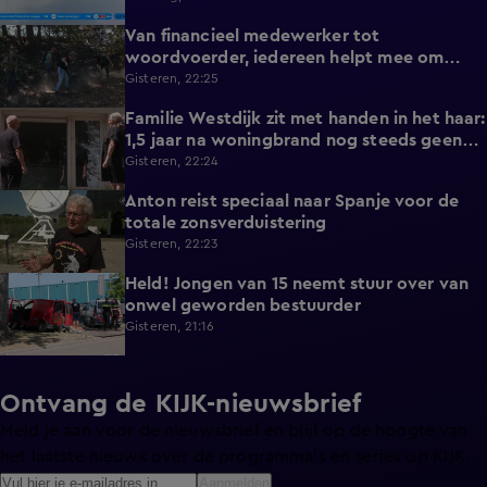
Van financieel medewerker tot
2:14
woordvoerder, iedereen helpt mee om
nieuwe natuurbrand te voorkomen
Gisteren, 22:25
Familie Westdijk zit met handen in het haar:
2:10
1,5 jaar na woningbrand nog steeds geen
zicht op hulp
Gisteren, 22:24
Anton reist speciaal naar Spanje voor de
1:42
totale zonsverduistering
Gisteren, 22:23
Held! Jongen van 15 neemt stuur over van
0:30
onwel geworden bestuurder
Gisteren, 21:16
Ontvang de KIJK-nieuwsbrief
Meld je aan voor de nieuwsbrief en blijf op de hoogte van
het laatste nieuws over de programma’s en series op KIJK.
Aanmelden