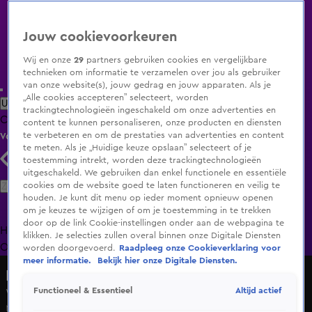
Jouw cookievoorkeuren
Wij en onze
29
partners gebruiken cookies en vergelijkbare
technieken om informatie te verzamelen over jou als gebruiker
van onze website(s), jouw gedrag en jouw apparaten. Als je
„Alle cookies accepteren” selecteert, worden
Uitzending Gemist
Populaire programma's
Zenders
Genres
trackingtechnologieën ingeschakeld om onze advertenties en
Clips
Films
Radio
Smart TV inlog
Shop
content te kunnen personaliseren, onze producten en diensten
te verbeteren en om de prestaties van advertenties en content
Volg KIJK
te meten. Als je „Huidige keuze opslaan” selecteert of je
toestemming intrekt, worden deze trackingtechnologieën
uitgeschakeld. We gebruiken dan enkel functionele en essentiële
Zoeken
cookies om de website goed te laten functioneren en veilig te
houden. Je kunt dit menu op ieder moment opnieuw openen
om je keuzes te wijzigen of om je toestemming in te trekken
door op de link Cookie-instellingen onder aan de webpagina te
Home
Uitzending Gemist
Programma's
De Bondgenoten
De
klikken. Je selecties zullen overal binnen onze Digitale Diensten
Oranjezomer
Livestreams
Shop
worden doorgevoerd.
Raadpleeg onze Cookieverklaring voor
meer informatie.
Bekijk hier onze Digitale Diensten.
Hart van Nederland - Late Editie
Altijd actief
Functioneel & Essentieel
Wat verwacht Nederland van 'ons Oranje' op het WK?
Ma 18 mei, 17:45