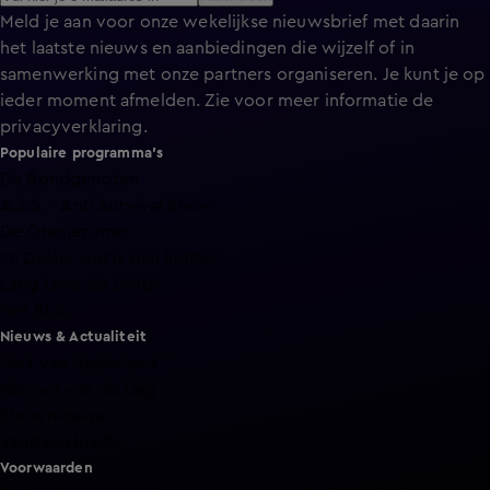
Meld je aan voor onze wekelijkse nieuwsbrief met daarin
het laatste nieuws en aanbiedingen die wijzelf of in
samenwerking met onze partners organiseren. Je kunt je op
ieder moment afmelden. Zie voor meer informatie de
privacyverklaring
.
Populaire programma's
De Bondgenoten
A.S.S. - Anti Survival Show
De Oranjezomer
Mi Dushi: wat is dan liefde?
Lang Leve de Liefde
Het Blok
Nieuws & Actualiteit
Hart van Nederland
Nieuws van de Dag
Shownieuws
Vandaag Inside
Voorwaarden