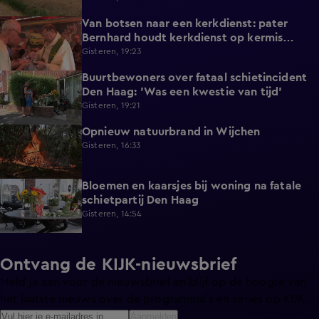
Van botsen naar een kerkdienst: pater
1:39
Bernhard houdt kerkdienst op kermis
Hoorn
Gisteren, 19:23
Buurtbewoners over fataal schietincident
1:15
Den Haag: 'Was een kwestie van tijd'
Gisteren, 19:21
Opnieuw natuurbrand in Wijchen
0:44
Gisteren, 16:33
Bloemen en kaarsjes bij woning na fatale
1:01
schietpartij Den Haag
Gisteren, 14:54
Ontvang de KIJK-nieuwsbrief
Meld je aan voor de nieuwsbrief en blijf op de hoogte van
het laatste nieuws over de programma’s en series op KIJK.
Aanmelden