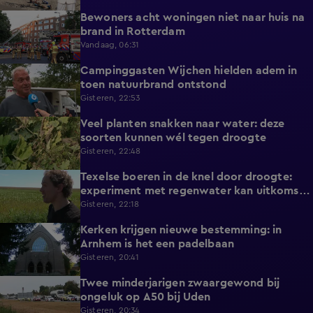
Bewoners acht woningen niet naar huis na
0:34
brand in Rotterdam
Vandaag, 06:31
Campinggasten Wijchen hielden adem in
2:10
toen natuurbrand ontstond
Gisteren, 22:53
Veel planten snakken naar water: deze
2:14
soorten kunnen wél tegen droogte
Gisteren, 22:48
Texelse boeren in de knel door droogte:
2:42
experiment met regenwater kan uitkomst
bieden
Gisteren, 22:18
Kerken krijgen nieuwe bestemming: in
1:08
Arnhem is het een padelbaan
Gisteren, 20:41
Twee minderjarigen zwaargewond bij
0:41
ongeluk op A50 bij Uden
Gisteren, 20:34