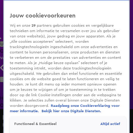
Jouw cookievoorkeuren
Wij en onze
29
partners gebruiken cookies en vergelijkbare
technieken om informatie te verzamelen over jou als gebruiker
van onze website(s), jouw gedrag en jouw apparaten. Als je
„Alle cookies accepteren” selecteert, worden
Uitzending Gemist
Populaire programma's
Zenders
Genres
trackingtechnologieën ingeschakeld om onze advertenties en
Clips
Films
Radio
Smart TV inlog
Shop
content te kunnen personaliseren, onze producten en diensten
te verbeteren en om de prestaties van advertenties en content
Volg KIJK
te meten. Als je „Huidige keuze opslaan” selecteert of je
toestemming intrekt, worden deze trackingtechnologieën
uitgeschakeld. We gebruiken dan enkel functionele en essentiële
Zoeken
cookies om de website goed te laten functioneren en veilig te
houden. Je kunt dit menu op ieder moment opnieuw openen
om je keuzes te wijzigen of om je toestemming in te trekken
door op de link Cookie-instellingen onder aan de webpagina te
Home
Uitzending Gemist
Programma's
De Bondgenoten
De
klikken. Je selecties zullen overal binnen onze Digitale Diensten
Oranjezomer
Livestreams
Shop
worden doorgevoerd.
Raadpleeg onze Cookieverklaring voor
meer informatie.
Bekijk hier onze Digitale Diensten.
Hart van Nederland - Late Editie
Altijd actief
Functioneel & Essentieel
Enorme brand in Norg: NL-Alert vanwege rookwolk
Zo 7 juni, 15:15