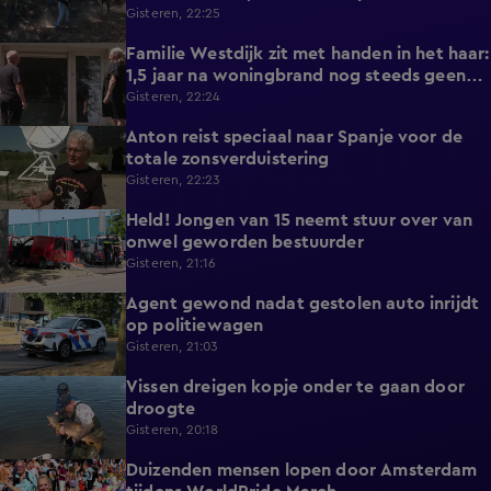
nieuwe natuurbrand te voorkomen
Gisteren, 22:25
Familie Westdijk zit met handen in het haar:
2:10
1,5 jaar na woningbrand nog steeds geen
zicht op hulp
Gisteren, 22:24
Anton reist speciaal naar Spanje voor de
1:42
totale zonsverduistering
Gisteren, 22:23
Held! Jongen van 15 neemt stuur over van
0:30
onwel geworden bestuurder
Gisteren, 21:16
Agent gewond nadat gestolen auto inrijdt
0:32
op politiewagen
Gisteren, 21:03
Vissen dreigen kopje onder te gaan door
1:20
droogte
Gisteren, 20:18
Duizenden mensen lopen door Amsterdam
0:31