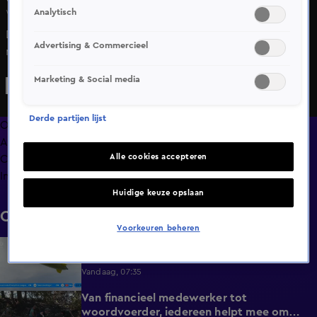
Analytisch
Wo 20 mei, 13:19
De burgemeester van Westerwolde luidt opnieuw de
Advertising & Commercieel
noodklok over de situatie in Ter Apel. Volgens hem wordt
woensdag "een nieuw hoofdstuk" geschreven in de al
Marketing & Social media
jaren slepende opvangcrisis.
Derde partijen lijst
Overzicht
Afleveringen
Alle cookies accepteren
Clips
Info
Huidige keuze opslaan
Clips
Voorkeuren beheren
Bijzondere verschijning: zeppelin vliegt
0:52
boven Nederland
Vandaag, 07:35
Van financieel medewerker tot
2:14
woordvoerder, iedereen helpt mee om