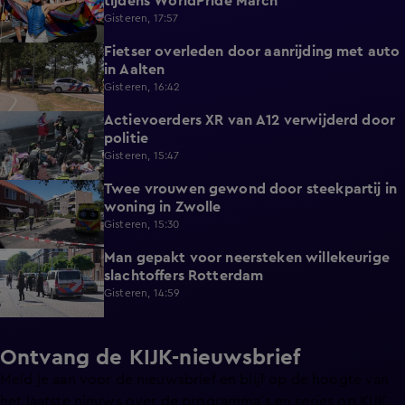
tijdens WorldPride March
Gisteren, 17:57
Fietser overleden door aanrijding met auto
0:32
in Aalten
Gisteren, 16:42
Actievoerders XR van A12 verwijderd door
0:39
politie
Gisteren, 15:47
Twee vrouwen gewond door steekpartij in
0:45
woning in Zwolle
Gisteren, 15:30
Man gepakt voor neersteken willekeurige
0:27
slachtoffers Rotterdam
Gisteren, 14:59
Ontvang de KIJK-nieuwsbrief
Meld je aan voor de nieuwsbrief en blijf op de hoogte van
het laatste nieuws over de programma’s en series op KIJK.