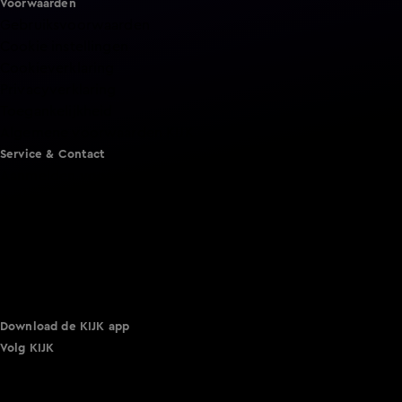
Voorwaarden
Gebruiksvoorwaarden
Cookie instellingen
Cookieverklaring
Privacyverklaring
Toegankelijkheid
Algemene voorwaarden KIJK
Service & Contact
Aanmelden voor een programma
Acties
Adverteren
Smart TV inlog
Over KIJK
Vacatures
Klantenservice
Download de KIJK app
Volg KIJK
©
2026 Talpa Network. Alle rechten voorbehouden. Geen
tekst- en datamining.