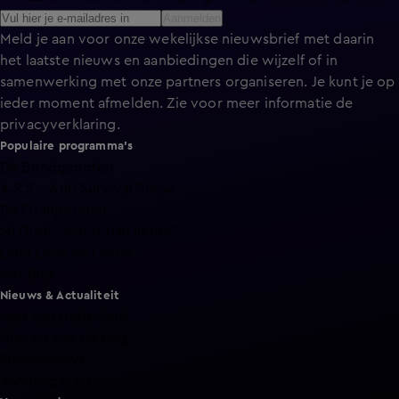
Aanmelden
Meld je aan voor onze wekelijkse nieuwsbrief met daarin
het laatste nieuws en aanbiedingen die wijzelf of in
samenwerking met onze partners organiseren. Je kunt je op
ieder moment afmelden. Zie voor meer informatie de
privacyverklaring
.
Populaire programma's
De Bondgenoten
A.S.S. - Anti Survival Show
De Oranjezomer
Mi Dushi: wat is dan liefde?
Lang Leve de Liefde
Het Blok
Nieuws & Actualiteit
Hart van Nederland
Nieuws van de Dag
Shownieuws
Vandaag Inside