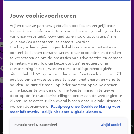
Jouw cookievoorkeuren
Wij en onze
29
partners gebruiken cookies en vergelijkbare
technieken om informatie te verzamelen over jou als gebruiker
van onze website(s), jouw gedrag en jouw apparaten. Als je
„Alle cookies accepteren” selecteert, worden
Uitzending Gemist
Populaire programma's
Zenders
Genres
trackingtechnologieën ingeschakeld om onze advertenties en
Clips
Films
Radio
Smart TV inlog
Shop
content te kunnen personaliseren, onze producten en diensten
te verbeteren en om de prestaties van advertenties en content
Volg KIJK
te meten. Als je „Huidige keuze opslaan” selecteert of je
toestemming intrekt, worden deze trackingtechnologieën
uitgeschakeld. We gebruiken dan enkel functionele en essentiële
Zoeken
cookies om de website goed te laten functioneren en veilig te
houden. Je kunt dit menu op ieder moment opnieuw openen
om je keuzes te wijzigen of om je toestemming in te trekken
door op de link Cookie-instellingen onder aan de webpagina te
Home
Uitzending Gemist
Programma's
De Bondgenoten
De
klikken. Je selecties zullen overal binnen onze Digitale Diensten
Oranjezomer
Livestreams
Shop
worden doorgevoerd.
Raadpleeg onze Cookieverklaring voor
meer informatie.
Bekijk hier onze Digitale Diensten.
Hart van Nederland - Late Editie
Altijd actief
Functioneel & Essentieel
Burgemeester Jaap Velema wanhopig over Ter Apel: 'Het is
toch weer zover'