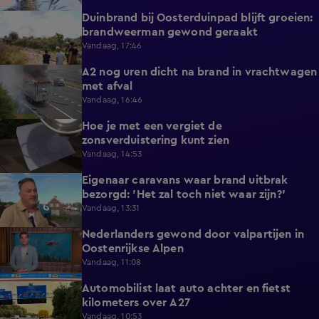
Duinbrand bij Oosterduinpad blijft groeien:
1:46
brandweerman gewond geraakt
Vandaag, 17:46
A2 nog uren dicht na brand in vrachtwagen
0:41
met afval
Vandaag, 16:46
Hoe je met een vergiet de
1:21
zonsverduistering kunt zien
Vandaag, 14:53
Eigenaar caravans waar brand uitbrak
2:14
bezorgd: 'Het zal toch niet waar zijn?'
Vandaag, 13:31
Nederlanders gewond door valpartijen in
0:34
Oostenrijkse Alpen
Vandaag, 11:08
Automobilist laat auto achter en fietst
0:39
kilometers over A27
Vandaag, 10:53