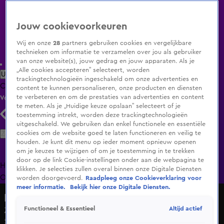
Jouw cookievoorkeuren
Wij en onze
28
partners gebruiken cookies en vergelijkbare
technieken om informatie te verzamelen over jou als gebruiker
van onze website(s), jouw gedrag en jouw apparaten. Als je
„Alle cookies accepteren” selecteert, worden
Uitzending Gemist
Populaire programma's
Zenders
Genres
trackingtechnologieën ingeschakeld om onze advertenties en
Clips
Films
Radio
Smart TV inlog
Shop
content te kunnen personaliseren, onze producten en diensten
te verbeteren en om de prestaties van advertenties en content
Volg KIJK
te meten. Als je „Huidige keuze opslaan” selecteert of je
toestemming intrekt, worden deze trackingtechnologieën
uitgeschakeld. We gebruiken dan enkel functionele en essentiële
Zoeken
cookies om de website goed te laten functioneren en veilig te
houden. Je kunt dit menu op ieder moment opnieuw openen
om je keuzes te wijzigen of om je toestemming in te trekken
door op de link Cookie-instellingen onder aan de webpagina te
Home
Uitzending Gemist
Programma's
De Bondgenoten
De
klikken. Je selecties zullen overal binnen onze Digitale Diensten
Oranjezomer
Livestreams
Shop
worden doorgevoerd.
Raadpleeg onze Cookieverklaring voor
meer informatie.
Bekijk hier onze Digitale Diensten.
Hart van Nederland - Late Editie
Altijd actief
Functioneel & Essentieel
Zwaargewonde man op straat gevonden in Terneuzen
5 mei 2025, 10:40