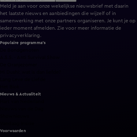
Meld je aan voor onze wekelijkse nieuwsbrief met daarin
het laatste nieuws en aanbiedingen die wijzelf of in
samenwerking met onze partners organiseren. Je kunt je op
ieder moment afmelden. Zie voor meer informatie de
privacyverklaring
.
Populaire programma's
De Bondgenoten
A.S.S. - Anti Survival Show
De Oranjezomer
Mi Dushi: wat is dan liefde?
Lang Leve de Liefde
Het Blok
Nieuws & Actualiteit
Hart van Nederland
Nieuws van de Dag
Shownieuws
Vandaag Inside
Voorwaarden