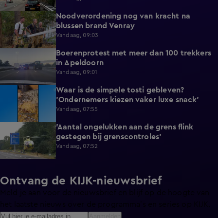
Noodverordening nog van kracht na
1:14
blussen brand Venray
Vandaag, 09:03
Boerenprotest met meer dan 100 trekkers
0:54
in Apeldoorn
Vandaag, 09:01
Waar is de simpele tosti gebleven?
0:51
'Ondernemers kiezen vaker luxe snack'
Vandaag, 07:55
'Aantal ongelukken aan de grens flink
1:07
gestegen bij grenscontroles'
Vandaag, 07:52
Ontvang de KIJK-nieuwsbrief
Meld je aan voor de nieuwsbrief en blijf op de hoogte van
het laatste nieuws over de programma’s en series op KIJK.
Aanmelden