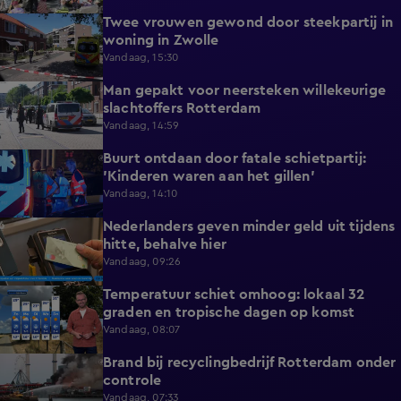
Twee vrouwen gewond door steekpartij in
0:45
woning in Zwolle
Vandaag, 15:30
Man gepakt voor neersteken willekeurige
0:27
slachtoffers Rotterdam
Vandaag, 14:59
Buurt ontdaan door fatale schietpartij:
0:59
'Kinderen waren aan het gillen'
Vandaag, 14:10
Nederlanders geven minder geld uit tijdens
0:58
hitte, behalve hier
Vandaag, 09:26
Temperatuur schiet omhoog: lokaal 32
1:03
graden en tropische dagen op komst
Vandaag, 08:07
Brand bij recyclingbedrijf Rotterdam onder
0:36
controle
Vandaag, 07:33