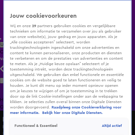
Jouw cookievoorkeuren
Wij en onze
29
partners gebruiken cookies en vergelijkbare
technieken om informatie te verzamelen over jou als gebruiker
van onze website(s), jouw gedrag en jouw apparaten. Als je
„Alle cookies accepteren” selecteert, worden
Uitzending Gemist
Populaire programma's
Zenders
Genres
trackingtechnologieën ingeschakeld om onze advertenties en
Clips
Films
Radio
Smart TV inlog
Shop
content te kunnen personaliseren, onze producten en diensten
te verbeteren en om de prestaties van advertenties en content
Volg KIJK
te meten. Als je „Huidige keuze opslaan” selecteert of je
toestemming intrekt, worden deze trackingtechnologieën
uitgeschakeld. We gebruiken dan enkel functionele en essentiële
Zoeken
cookies om de website goed te laten functioneren en veilig te
houden. Je kunt dit menu op ieder moment opnieuw openen
om je keuzes te wijzigen of om je toestemming in te trekken
door op de link Cookie-instellingen onder aan de webpagina te
Home
Uitzending Gemist
Programma's
De Bondgenoten
De
klikken. Je selecties zullen overal binnen onze Digitale Diensten
Oranjezomer
Livestreams
Shop
worden doorgevoerd.
Raadpleeg onze Cookieverklaring voor
meer informatie.
Bekijk hier onze Digitale Diensten.
Hart van Nederland - Late Editie
Altijd actief
Functioneel & Essentieel
Hondje vermist na eenzijdig ongeval in Arnhem
8 juni 2025, 21:17