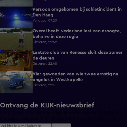
Persoon omgekomen bij schietincident in
0:36
Den Haag
Vandaag, 07:23
Overal heeft Nederland last van droogte,
1:54
behalve in deze regio
Gisteren, 22:52
Laatste club van Renesse sluit deze zomer
2:08
de deuren
Gisteren, 22:48
Vier gewonden van wie twee ernstig na
0:30
ongeluk in Westkapelle
Gisteren, 22:18
Ontvang de KIJK-nieuwsbrief
Meld je aan voor de nieuwsbrief en blijf op de hoogte van
het laatste nieuws over de programma’s en series op KIJK.
Aanmelden