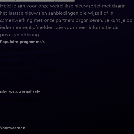
Meld je aan voor onze wekelijkse nieuwsbrief met daarin
het laatste nieuws en aanbiedingen die wijzelf of in
samenwerking met onze partners organiseren. Je kunt je op
ieder moment afmelden. Zie voor meer informatie de
privacyverklaring
.
Populaire programma's
De Bondgenoten
A.S.S. - Anti Survival Show
De Oranjezomer
Mi Dushi: wat is dan liefde?
Lang Leve de Liefde
Het Blok
Nieuws & Actualiteit
Hart van Nederland
Nieuws van de Dag
Shownieuws
Vandaag Inside
Voorwaarden