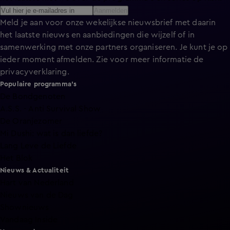
Aanmelden
Meld je aan voor onze wekelijkse nieuwsbrief met daarin
het laatste nieuws en aanbiedingen die wijzelf of in
samenwerking met onze partners organiseren. Je kunt je op
ieder moment afmelden. Zie voor meer informatie de
privacyverklaring
.
Populaire programma's
De Bondgenoten
A.S.S. - Anti Survival Show
De Oranjezomer
Mi Dushi: wat is dan liefde?
Lang Leve de Liefde
Het Blok
Nieuws & Actualiteit
Hart van Nederland
Nieuws van de Dag
Shownieuws
Vandaag Inside