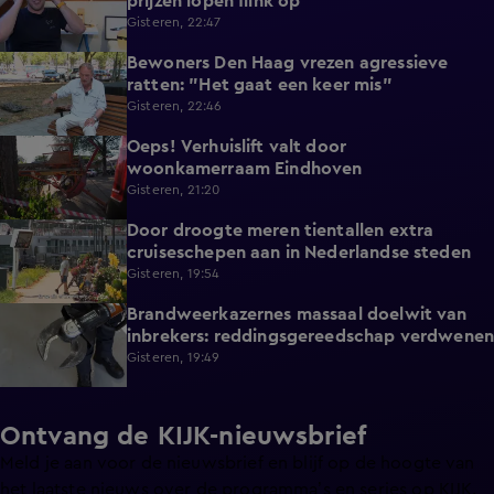
prijzen lopen flink op
Gisteren, 22:47
Bewoners Den Haag vrezen agressieve
1:54
ratten: "Het gaat een keer mis"
Gisteren, 22:46
Oeps! Verhuislift valt door
0:58
woonkamerraam Eindhoven
Gisteren, 21:20
Door droogte meren tientallen extra
2:11
cruiseschepen aan in Nederlandse steden
Gisteren, 19:54
Brandweerkazernes massaal doelwit van
1:49
inbrekers: reddingsgereedschap verdwenen
Gisteren, 19:49
Ontvang de KIJK-nieuwsbrief
Meld je aan voor de nieuwsbrief en blijf op de hoogte van
het laatste nieuws over de programma’s en series op KIJK.