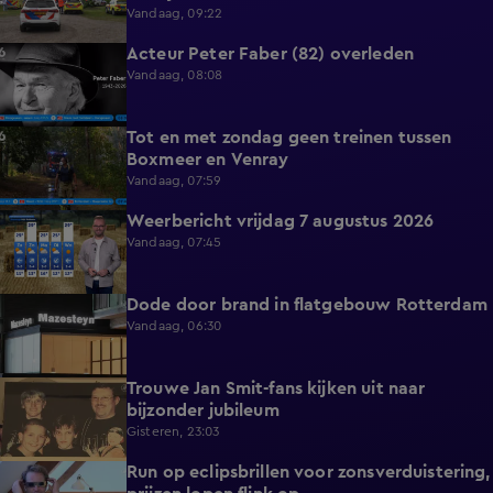
Vandaag, 09:22
Acteur Peter Faber (82) overleden
0:59
Vandaag, 08:08
Tot en met zondag geen treinen tussen
0:36
Boxmeer en Venray
Vandaag, 07:59
Weerbericht vrijdag 7 augustus 2026
2:26
Vandaag, 07:45
Dode door brand in flatgebouw Rotterdam
0:37
Vandaag, 06:30
Trouwe Jan Smit-fans kijken uit naar
1:59
bijzonder jubileum
Gisteren, 23:03
Run op eclipsbrillen voor zonsverduistering,
2:06