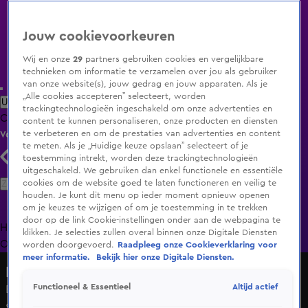
Jouw cookievoorkeuren
Wij en onze
29
partners gebruiken cookies en vergelijkbare
technieken om informatie te verzamelen over jou als gebruiker
van onze website(s), jouw gedrag en jouw apparaten. Als je
„Alle cookies accepteren” selecteert, worden
Uitzending Gemist
Populaire programma's
Zenders
Genres
trackingtechnologieën ingeschakeld om onze advertenties en
Clips
Films
Radio
Smart TV inlog
Shop
content te kunnen personaliseren, onze producten en diensten
te verbeteren en om de prestaties van advertenties en content
Volg KIJK
te meten. Als je „Huidige keuze opslaan” selecteert of je
toestemming intrekt, worden deze trackingtechnologieën
uitgeschakeld. We gebruiken dan enkel functionele en essentiële
Zoeken
cookies om de website goed te laten functioneren en veilig te
houden. Je kunt dit menu op ieder moment opnieuw openen
om je keuzes te wijzigen of om je toestemming in te trekken
door op de link Cookie-instellingen onder aan de webpagina te
Home
Uitzending Gemist
Programma's
De Bondgenoten
De
klikken. Je selecties zullen overal binnen onze Digitale Diensten
Oranjezomer
Livestreams
Shop
worden doorgevoerd.
Raadpleeg onze Cookieverklaring voor
meer informatie.
Bekijk hier onze Digitale Diensten.
Hart van Nederland - Late Editie
Altijd actief
Functioneel & Essentieel
Buurt in Houten vreest kattenhater na mysterieuze
sterfgevallen