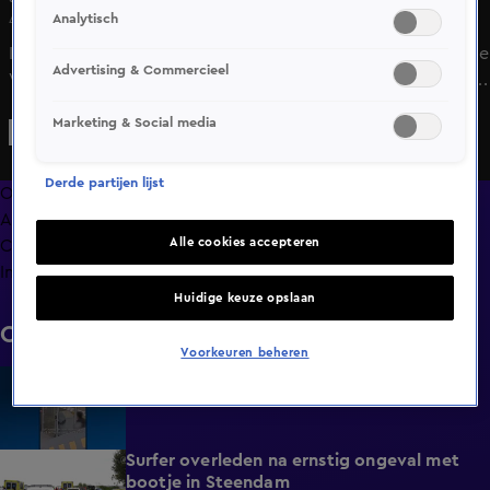
Analytisch
4 feb 2025, 20:55
Is er een kattenhater actief in het Utrechtse Houten? Baasje
Advertising & Commercieel
Vincent Smit denkt van wel. Hij en zijn partner Frank leven
in angst na de mysterieuze dood van hun kat James (3 jaar),
Marketing & Social media
die overleed aan nierfalen, waarschijnlijk door antivries.
James is niet de enige kat: in totaal zijn nog vijf katten in de
Derde partijen lijst
buurt gestorven met symptomen die wijzen op
Overzicht
antivriesvergiftiging.
Afleveringen
Alle cookies accepteren
Clips
Info
Huidige keuze opslaan
Clips
Voorkeuren beheren
Studenten mishandeld op station Lelystad
1:11
Vandaag, 17:12
Surfer overleden na ernstig ongeval met
0:37
bootje in Steendam