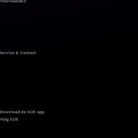
Voorwaarden
Gebruiksvoorwaarden
Cookie instellingen
Cookieverklaring
Privacyverklaring
Toegankelijkheid
Algemene voorwaarden KIJK
Service & Contact
Aanmelden voor een programma
Acties
Adverteren
Smart TV inlog
Over KIJK
Vacatures
Klantenservice
Download de KIJK app
Volg KIJK
©
2026 Talpa Network. Alle rechten voorbehouden. Geen
tekst- en datamining.