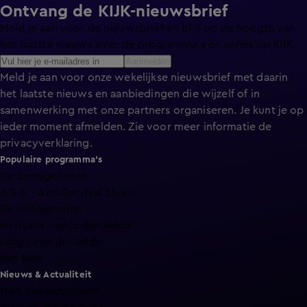
Ontvang de KIJK-nieuwsbrief
Meld je aan voor de nieuwsbrief en blijf op de hoogte van
het laatste nieuws over de programma’s en series op KIJK.
Aanmelden
Meld je aan voor onze wekelijkse nieuwsbrief met daarin
het laatste nieuws en aanbiedingen die wijzelf of in
samenwerking met onze partners organiseren. Je kunt je op
ieder moment afmelden. Zie voor meer informatie de
privacyverklaring
.
Populaire programma's
De Bondgenoten
A.S.S. - Anti Survival Show
De Oranjezomer
Mi Dushi: wat is dan liefde?
Lang Leve de Liefde
Het Blok
Nieuws & Actualiteit
Hart van Nederland