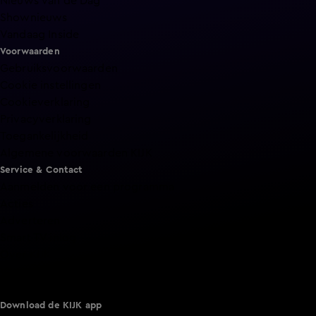
Nieuws van de Dag
Shownieuws
Vandaag Inside
Voorwaarden
Gebruiksvoorwaarden
Cookie instellingen
Cookieverklaring
Privacyverklaring
Toegankelijkheid
Algemene voorwaarden KIJK
Service & Contact
Aanmelden voor een programma
Acties
Adverteren
Smart TV inlog
Over KIJK
Vacatures
Klantenservice
Download de KIJK app