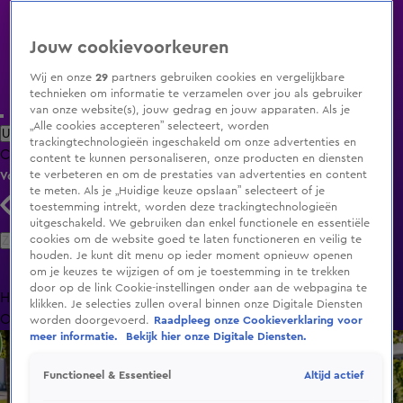
Jouw cookievoorkeuren
Wij en onze
29
partners gebruiken cookies en vergelijkbare
technieken om informatie te verzamelen over jou als gebruiker
van onze website(s), jouw gedrag en jouw apparaten. Als je
„Alle cookies accepteren” selecteert, worden
Uitzending Gemist
Populaire programma's
Zenders
Genres
trackingtechnologieën ingeschakeld om onze advertenties en
Clips
Films
Radio
Smart TV inlog
Shop
content te kunnen personaliseren, onze producten en diensten
te verbeteren en om de prestaties van advertenties en content
Volg KIJK
te meten. Als je „Huidige keuze opslaan” selecteert of je
toestemming intrekt, worden deze trackingtechnologieën
uitgeschakeld. We gebruiken dan enkel functionele en essentiële
Zoeken
cookies om de website goed te laten functioneren en veilig te
houden. Je kunt dit menu op ieder moment opnieuw openen
om je keuzes te wijzigen of om je toestemming in te trekken
door op de link Cookie-instellingen onder aan de webpagina te
Home
Uitzending Gemist
Programma's
De Bondgenoten
De
klikken. Je selecties zullen overal binnen onze Digitale Diensten
Oranjezomer
Livestreams
Shop
worden doorgevoerd.
Raadpleeg onze Cookieverklaring voor
meer informatie.
Bekijk hier onze Digitale Diensten.
Altijd actief
Functioneel & Essentieel