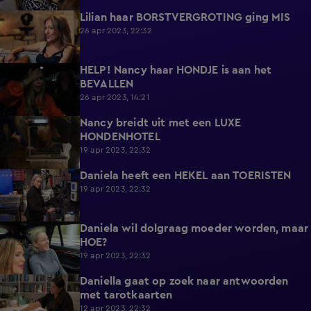
Lilian haar BORSTVERGROTING ging MIS
4:40
26 apr 2023, 22:32
HELP! Nancy haar HONDJE is aan het
2:03
BEVALLEN
26 apr 2023, 14:21
Nancy breidt uit met een LUXE
3:45
HONDENHOTEL
19 apr 2023, 22:32
Daniela heeft een HEKEL aan TOERISTEN
3:29
19 apr 2023, 22:32
Daniela wil dolgraag moeder worden, maar
1:28
HOE?
19 apr 2023, 22:32
Daniella gaat op zoek naar antwoorden
2:40
met tarotkaarten
12 apr 2023, 22:32