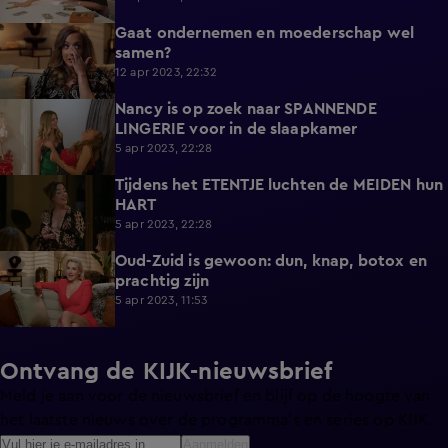
Gaat ondernemen en moederschap wel
3:22
samen?
12 apr 2023, 22:32
Nancy is op zoek naar SPANNENDE
2:41
LINGERIE voor in de slaapkamer
5 apr 2023, 22:28
Tijdens het ETENTJE luchten de MEIDEN hun
4:07
HART
5 apr 2023, 22:28
Oud-Zuid is gewoon: dun, knap, botox en
0:29
prachtig zijn
5 apr 2023, 11:53
Ontvang de KIJK-nieuwsbrief
Meld je aan voor de nieuwsbrief en blijf op de hoogte van
het laatste nieuws over de programma’s en series op KIJK.
Aanmelden