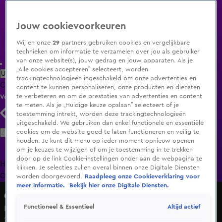
Jouw cookievoorkeuren
Wij en onze
29
partners gebruiken cookies en vergelijkbare
technieken om informatie te verzamelen over jou als gebruiker
van onze website(s), jouw gedrag en jouw apparaten. Als je
„Alle cookies accepteren” selecteert, worden
Uitzending Gemist
Populaire programma's
Zenders
Genres
trackingtechnologieën ingeschakeld om onze advertenties en
Clips
Films
Radio
Smart TV inlog
Shop
content te kunnen personaliseren, onze producten en diensten
te verbeteren en om de prestaties van advertenties en content
Volg KIJK
te meten. Als je „Huidige keuze opslaan” selecteert of je
toestemming intrekt, worden deze trackingtechnologieën
uitgeschakeld. We gebruiken dan enkel functionele en essentiële
Zoeken
cookies om de website goed te laten functioneren en veilig te
houden. Je kunt dit menu op ieder moment opnieuw openen
om je keuzes te wijzigen of om je toestemming in te trekken
door op de link Cookie-instellingen onder aan de webpagina te
Home
Uitzending Gemist
Programma's
De Bondgenoten
De
klikken. Je selecties zullen overal binnen onze Digitale Diensten
Oranjezomer
Livestreams
Shop
worden doorgevoerd.
Raadpleeg onze Cookieverklaring voor
meer informatie.
Bekijk hier onze Digitale Diensten.
Goud Zuid
Altijd actief
Functioneel & Essentieel
HELP! Nancy haar HONDJE is aan het BEVALLEN
26 apr 2023, 14:21