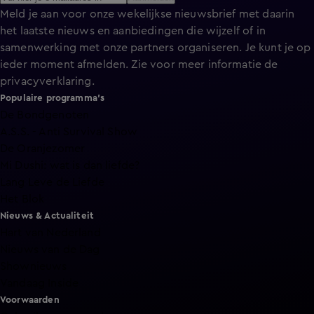
Meld je aan voor onze wekelijkse nieuwsbrief met daarin
het laatste nieuws en aanbiedingen die wijzelf of in
samenwerking met onze partners organiseren. Je kunt je op
ieder moment afmelden. Zie voor meer informatie de
privacyverklaring
.
Populaire programma's
De Bondgenoten
A.S.S. - Anti Survival Show
De Oranjezomer
Mi Dushi: wat is dan liefde?
Lang Leve de Liefde
Het Blok
Nieuws & Actualiteit
Hart van Nederland
Nieuws van de Dag
Shownieuws
Vandaag Inside
Voorwaarden