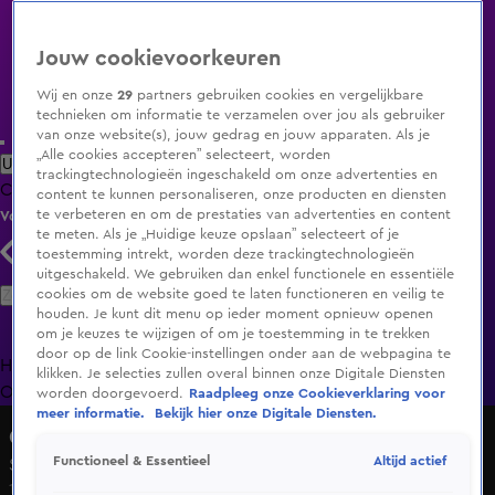
Jouw cookievoorkeuren
Wij en onze
29
partners gebruiken cookies en vergelijkbare
technieken om informatie te verzamelen over jou als gebruiker
van onze website(s), jouw gedrag en jouw apparaten. Als je
„Alle cookies accepteren” selecteert, worden
Uitzending Gemist
Populaire programma's
Zenders
Genres
trackingtechnologieën ingeschakeld om onze advertenties en
Clips
Films
Radio
Smart TV inlog
Shop
content te kunnen personaliseren, onze producten en diensten
te verbeteren en om de prestaties van advertenties en content
Volg KIJK
te meten. Als je „Huidige keuze opslaan” selecteert of je
toestemming intrekt, worden deze trackingtechnologieën
uitgeschakeld. We gebruiken dan enkel functionele en essentiële
Zoeken
cookies om de website goed te laten functioneren en veilig te
houden. Je kunt dit menu op ieder moment opnieuw openen
om je keuzes te wijzigen of om je toestemming in te trekken
door op de link Cookie-instellingen onder aan de webpagina te
Home
Uitzending Gemist
Programma's
De Bondgenoten
De
klikken. Je selecties zullen overal binnen onze Digitale Diensten
Oranjezomer
Livestreams
Shop
worden doorgevoerd.
Raadpleeg onze Cookieverklaring voor
meer informatie.
Bekijk hier onze Digitale Diensten.
GLORY Kickboxing
Altijd actief
Functioneel & Essentieel
Seizoen 2025, aflevering 3
14 juni 2025, 17:00