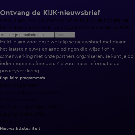
Ontvang de KIJK-nieuwsbrief
Meld je aan voor de nieuwsbrief en blijf op de hoogte van
het laatste nieuws over de programma’s en series op KIJK.
Aanmelden
Meld je aan voor onze wekelijkse nieuwsbrief met daarin
het laatste nieuws en aanbiedingen die wijzelf of in
samenwerking met onze partners organiseren. Je kunt je op
ieder moment afmelden. Zie voor meer informatie de
privacyverklaring
.
Populaire programma's
De Bondgenoten
A.S.S. - Anti Survival Show
De Oranjezomer
Mi Dushi: wat is dan liefde?
Lang Leve de Liefde
Het Blok
Nieuws & Actualiteit