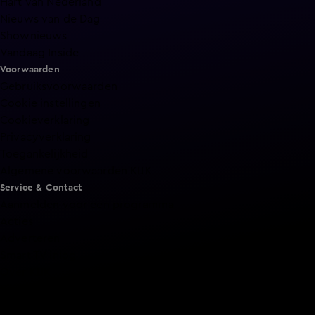
Hart van Nederland
Nieuws van de Dag
Shownieuws
Vandaag Inside
Voorwaarden
Gebruiksvoorwaarden
Cookie instellingen
Cookieverklaring
Privacyverklaring
Toegankelijkheid
Algemene voorwaarden KIJK
Service & Contact
Aanmelden voor een programma
Acties
Adverteren
Smart TV inlog
Over KIJK
Vacatures
Klantenservice