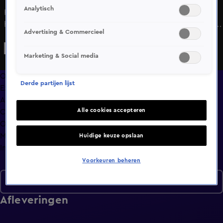
Analytisch
Het jubileumevenement is hier: GLORY 100! In het
hoofdgevecht staat Rico Verhoeven, al meer dan tien jaar
Advertising & Commercieel
ongeslagen in GLORY, tegenover zijn grootste uitdager tot
nu toe: tweevoudig kampioen Artem Vakhitov. Ook Tarik
Marketing & Social media
Khbabez, Sergej Maslobojev, Jamal Ben Saddik, Tariq Osaro
en Michael Boapeah staan op het strijdtoneel.
Overzicht
Derde partijen lijst
Exclusief
Afleveringen
Alle cookies accepteren
Clips
Op naar GLORY Collision 9
Meer zoals dit
Huidige keuze opslaan
Info
Voorkeuren beheren
Seizoen 2025
Afleveringen