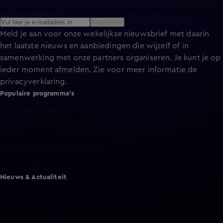
het laatste nieuws over de programma’s en series op KIJK.
Aanmelden
Meld je aan voor onze wekelijkse nieuwsbrief met daarin
het laatste nieuws en aanbiedingen die wijzelf of in
samenwerking met onze partners organiseren. Je kunt je op
ieder moment afmelden. Zie voor meer informatie de
privacyverklaring
.
Populaire programma's
De Bondgenoten
A.S.S. - Anti Survival Show
De Oranjezomer
Mi Dushi: wat is dan liefde?
Lang Leve de Liefde
Het Blok
Nieuws & Actualiteit
Hart van Nederland
Nieuws van de Dag
Shownieuws