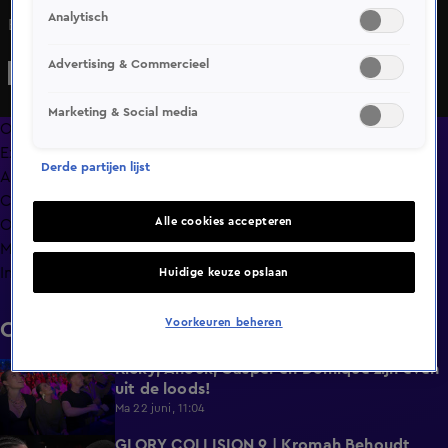
Analytisch
Bekijk hier de samenvatting van Glory 99.
Advertising & Commercieel
Marketing & Social media
Overzicht
Exclusief
Derde partijen lijst
Afleveringen
Clips
Alle cookies accepteren
Op naar GLORY Collision 9
Meer zoals dit
Info
Huidige keuze opslaan
Voorkeuren beheren
Clips
Ricky, Anouk, Casper en Domique zijn even
5:07
uit de loods!
Ma 22 juni, 11:04
GLORY COLLISION 9 | Kromah Behoudt
2:37