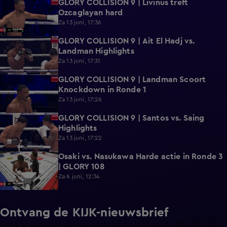
GLORY COLLISION 9 | Livinus treft
0:39
Ozcaglayan hard
Za 13 juni, 17:36
GLORY COLLISION 9 | Ait El Hadj vs.
1:01
Landman Highlights
Za 13 juni, 17:31
GLORY COLLISION 9 | Landman Scoort
0:19
Knockdown in Ronde 1
Za 13 juni, 17:26
GLORY COLLISION 9 | Santos vs. Saing
0:50
Highlights
Za 13 juni, 17:22
Osaki vs. Nasukawa Harde actie in Ronde 3
0:24
| GLORY 108
Za 6 juni, 12:34
Ontvang de KIJK-nieuwsbrief
Meld je aan voor de nieuwsbrief en blijf op de hoogte van