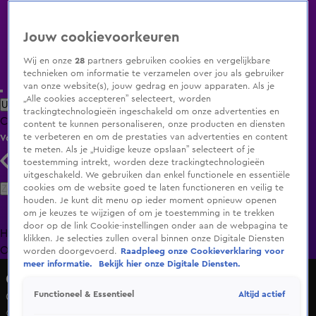
Jouw cookievoorkeuren
Wij en onze
28
partners gebruiken cookies en vergelijkbare
technieken om informatie te verzamelen over jou als gebruiker
van onze website(s), jouw gedrag en jouw apparaten. Als je
„Alle cookies accepteren” selecteert, worden
Uitzending Gemist
Populaire programma's
Zenders
Genres
trackingtechnologieën ingeschakeld om onze advertenties en
Clips
Films
Radio
Smart TV inlog
Shop
content te kunnen personaliseren, onze producten en diensten
te verbeteren en om de prestaties van advertenties en content
Volg KIJK
te meten. Als je „Huidige keuze opslaan” selecteert of je
toestemming intrekt, worden deze trackingtechnologieën
uitgeschakeld. We gebruiken dan enkel functionele en essentiële
Zoeken
cookies om de website goed te laten functioneren en veilig te
houden. Je kunt dit menu op ieder moment opnieuw openen
om je keuzes te wijzigen of om je toestemming in te trekken
door op de link Cookie-instellingen onder aan de webpagina te
Home
Uitzending Gemist
Programma's
De Bondgenoten
De
klikken. Je selecties zullen overal binnen onze Digitale Diensten
Oranjezomer
Livestreams
Shop
worden doorgevoerd.
Raadpleeg onze Cookieverklaring voor
meer informatie.
Bekijk hier onze Digitale Diensten.
GLORY Kickboxing
Altijd actief
Functioneel & Essentieel
Glory 99 Samenvatting
6 apr 2025, 01:16