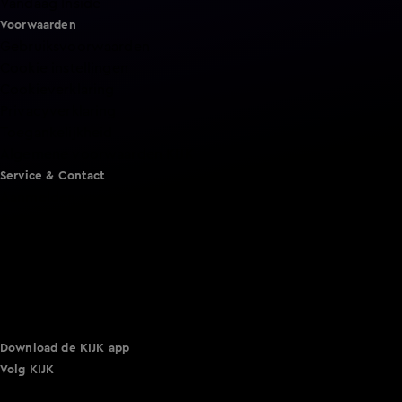
Vandaag Inside
Voorwaarden
Gebruiksvoorwaarden
Cookie instellingen
Cookieverklaring
Privacyverklaring
Toegankelijkheid
Algemene voorwaarden KIJK
Service & Contact
Aanmelden voor een programma
Acties
Adverteren
Smart TV inlog
Over KIJK
Vacatures
Klantenservice
Download de KIJK app
Volg KIJK
©
2026 Talpa Network. Alle rechten voorbehouden. Geen