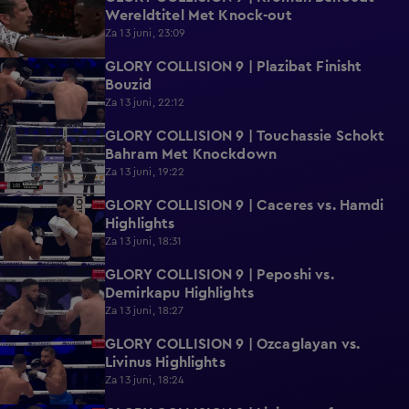
Wereldtitel Met Knock-out
Za 13 juni, 23:09
GLORY COLLISION 9 | Plazibat Finisht
2:05
Bouzid
Za 13 juni, 22:12
GLORY COLLISION 9 | Touchassie Schokt
0:24
Bahram Met Knockdown
Za 13 juni, 19:22
GLORY COLLISION 9 | Caceres vs. Hamdi
0:52
Highlights
Za 13 juni, 18:31
GLORY COLLISION 9 | Peposhi vs.
0:58
Demirkapu Highlights
Za 13 juni, 18:27
GLORY COLLISION 9 | Ozcaglayan vs.
0:49
Livinus Highlights
Za 13 juni, 18:24