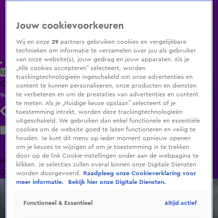
Jouw cookievoorkeuren
Wij en onze
29
partners gebruiken cookies en vergelijkbare
technieken om informatie te verzamelen over jou als gebruiker
van onze website(s), jouw gedrag en jouw apparaten. Als je
„Alle cookies accepteren” selecteert, worden
Uitzending Gemist
Populaire programma's
Zenders
Genres
trackingtechnologieën ingeschakeld om onze advertenties en
Clips
Films
Radio
Smart TV inlog
Shop
content te kunnen personaliseren, onze producten en diensten
te verbeteren en om de prestaties van advertenties en content
Volg KIJK
te meten. Als je „Huidige keuze opslaan” selecteert of je
toestemming intrekt, worden deze trackingtechnologieën
uitgeschakeld. We gebruiken dan enkel functionele en essentiële
Zoeken
cookies om de website goed te laten functioneren en veilig te
houden. Je kunt dit menu op ieder moment opnieuw openen
om je keuzes te wijzigen of om je toestemming in te trekken
door op de link Cookie-instellingen onder aan de webpagina te
Home
Uitzending Gemist
Programma's
De Bondgenoten
De
klikken. Je selecties zullen overal binnen onze Digitale Diensten
Oranjezomer
Livestreams
Shop
worden doorgevoerd.
Raadpleeg onze Cookieverklaring voor
meer informatie.
Bekijk hier onze Digitale Diensten.
Altijd actief
Functioneel & Essentieel