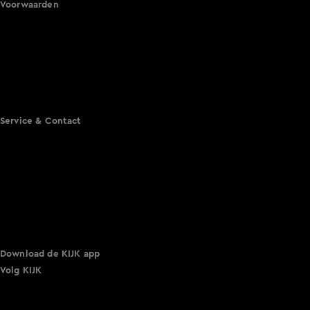
Voorwaarden
Gebruiksvoorwaarden
Cookie instellingen
Cookieverklaring
Privacyverklaring
Toegankelijkheid
Algemene voorwaarden KIJK
Service & Contact
Aanmelden voor een programma
Acties
Adverteren
Smart TV inlog
Over KIJK
Vacatures
Klantenservice
Download de KIJK app
Volg KIJK
©
2026 Talpa Network. Alle rechten voorbehouden. Geen
tekst- en datamining.