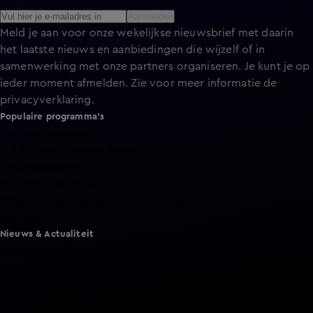
Aanmelden
Meld je aan voor onze wekelijkse nieuwsbrief met daarin
het laatste nieuws en aanbiedingen die wijzelf of in
samenwerking met onze partners organiseren. Je kunt je op
ieder moment afmelden. Zie voor meer informatie de
privacyverklaring
.
Populaire programma's
De Bondgenoten
A.S.S. - Anti Survival Show
De Oranjezomer
Mi Dushi: wat is dan liefde?
Lang Leve de Liefde
Het Blok
Nieuws & Actualiteit
Hart van Nederland
Nieuws van de Dag
Shownieuws
Vandaag Inside