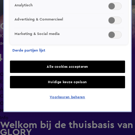
Analytisch
Advertising & Commercieel
Glory Kickboxing
Marketing & Social media
Kijk de exclusieve gevechten, grote namen en keiharde
actie van GLORY, 's werelds grootste kickboksorganisatie.
Derde partijen lijst
Alle cookies accepteren
Overzicht
Exclusief
Huidige keuze opslaan
Afleveringen
Clips
Voorkeuren beheren
Op naar GLORY Collision 9
Meer zoals dit
Info
Welkom bij de thuisbasis van
GLORY