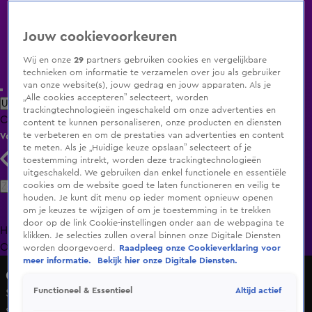
Jouw cookievoorkeuren
Wij en onze
29
partners gebruiken cookies en vergelijkbare
technieken om informatie te verzamelen over jou als gebruiker
van onze website(s), jouw gedrag en jouw apparaten. Als je
„Alle cookies accepteren” selecteert, worden
Uitzending Gemist
Populaire programma's
Zenders
Genres
trackingtechnologieën ingeschakeld om onze advertenties en
Clips
Films
Radio
Smart TV inlog
Shop
content te kunnen personaliseren, onze producten en diensten
te verbeteren en om de prestaties van advertenties en content
Volg KIJK
te meten. Als je „Huidige keuze opslaan” selecteert of je
toestemming intrekt, worden deze trackingtechnologieën
uitgeschakeld. We gebruiken dan enkel functionele en essentiële
Zoeken
cookies om de website goed te laten functioneren en veilig te
houden. Je kunt dit menu op ieder moment opnieuw openen
om je keuzes te wijzigen of om je toestemming in te trekken
door op de link Cookie-instellingen onder aan de webpagina te
Home
Uitzending Gemist
Programma's
De Bondgenoten
De
klikken. Je selecties zullen overal binnen onze Digitale Diensten
Oranjezomer
Livestreams
Shop
worden doorgevoerd.
Raadpleeg onze Cookieverklaring voor
meer informatie.
Bekijk hier onze Digitale Diensten.
GLORY Kickboxing
Altijd actief
Functioneel & Essentieel
Sergej Maslobojev wint van Tarik Khabez: 'This young boy
still can!'