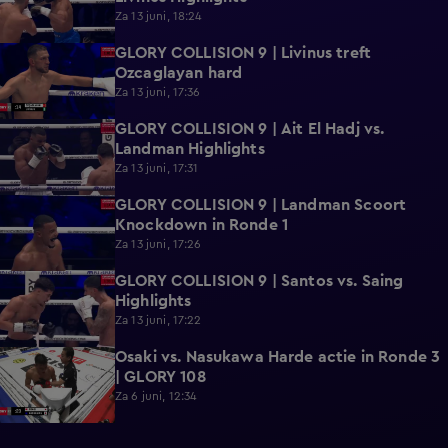
Za 13 juni, 18:24
GLORY COLLISION 9 | Livinus treft
0:39
Ozcaglayan hard
Za 13 juni, 17:36
GLORY COLLISION 9 | Ait El Hadj vs.
1:01
Landman Highlights
Za 13 juni, 17:31
GLORY COLLISION 9 | Landman Scoort
0:19
Knockdown in Ronde 1
Za 13 juni, 17:26
GLORY COLLISION 9 | Santos vs. Saing
0:50
Highlights
Za 13 juni, 17:22
Osaki vs. Nasukawa Harde actie in Ronde 3
0:24
| GLORY 108
Za 6 juni, 12:34