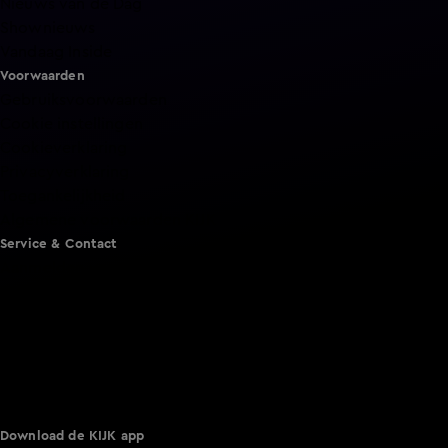
Nieuws van de Dag
Shownieuws
Vandaag Inside
Voorwaarden
Gebruiksvoorwaarden
Cookie instellingen
Cookieverklaring
Privacyverklaring
Toegankelijkheid
Algemene voorwaarden KIJK
Service & Contact
Aanmelden voor een programma
Acties
Adverteren
Smart TV inlog
Over KIJK
Vacatures
Klantenservice
Download de KIJK app