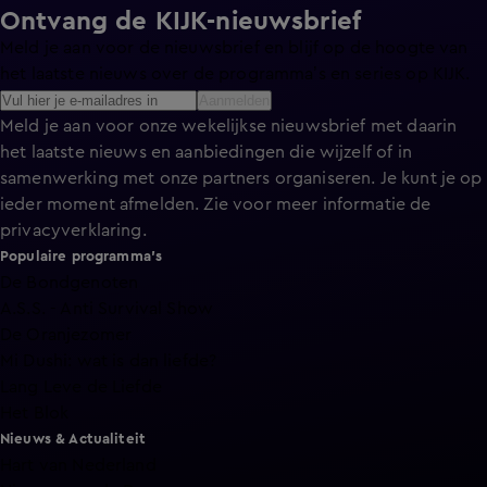
Ontvang de KIJK-nieuwsbrief
Meld je aan voor de nieuwsbrief en blijf op de hoogte van
het laatste nieuws over de programma’s en series op KIJK.
Aanmelden
Meld je aan voor onze wekelijkse nieuwsbrief met daarin
het laatste nieuws en aanbiedingen die wijzelf of in
samenwerking met onze partners organiseren. Je kunt je op
ieder moment afmelden. Zie voor meer informatie de
privacyverklaring
.
Populaire programma's
De Bondgenoten
A.S.S. - Anti Survival Show
De Oranjezomer
Mi Dushi: wat is dan liefde?
Lang Leve de Liefde
Het Blok
Nieuws & Actualiteit
Hart van Nederland