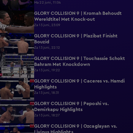
Ma 22 juni, 11:04
GLORY COLLISION 9 | Kromah Behoudt
2:37
Wereldtitel Met Knock-out
Za 13 juni, 23:09
GLORY COLLISION 9 | Plazibat Finisht
2:05
Bouzid
Za 13 juni, 22:12
GLORY COLLISION 9 | Touchassie Schokt
0:24
Bahram Met Knockdown
Za 13 juni, 19:22
GLORY COLLISION 9 | Caceres vs. Hamdi
0:52
Highlights
Za 13 juni, 18:31
GLORY COLLISION 9 | Peposhi vs.
0:58
Demirkapu Highlights
Za 13 juni, 18:27
GLORY COLLISION 9 | Ozcaglayan vs.
0:49
Livinus Highlights