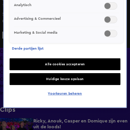
Analytisch
14 juni 2025, 23:42
Sergej Maslobojev wint van Tarik Khabez tijdens hun
Advertising & Commercieel
GLORY 100 titelgevecht.
Marketing & Social media
Derde partijen lijst
Overzicht
Exclusief
Alle cookies accepteren
Afleveringen
Clips
Op naar GLORY Collision 9
Huidige keuze opslaan
Meer zoals dit
Info
Voorkeuren beheren
Clips
Ricky, Anouk, Casper en Domique zijn even
5:07
uit de loods!