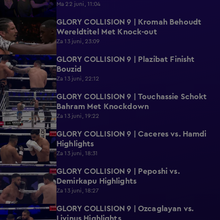
Ma 22 juni, 11:04
GLORY COLLISION 9 | Kromah Behoudt
2:37
Wereldtitel Met Knock-out
Za 13 juni, 23:09
GLORY COLLISION 9 | Plazibat Finisht
2:05
Bouzid
Za 13 juni, 22:12
GLORY COLLISION 9 | Touchassie Schokt
0:24
Bahram Met Knockdown
Za 13 juni, 19:22
GLORY COLLISION 9 | Caceres vs. Hamdi
0:52
Highlights
Za 13 juni, 18:31
GLORY COLLISION 9 | Peposhi vs.
0:58
Demirkapu Highlights
Za 13 juni, 18:27
GLORY COLLISION 9 | Ozcaglayan vs.
0:49
Livinus Highlights