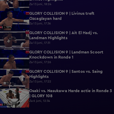
Za 13 juni, 18:24
GLORY COLLISION 9 | Livinus treft
0:39
Ozcaglayan hard
Za 13 juni, 17:36
GLORY COLLISION 9 | Ait El Hadj vs.
1:01
Landman Highlights
Za 13 juni, 17:31
GLORY COLLISION 9 | Landman Scoort
0:19
Knockdown in Ronde 1
Za 13 juni, 17:26
GLORY COLLISION 9 | Santos vs. Saing
0:50
Highlights
Za 13 juni, 17:22
Osaki vs. Nasukawa Harde actie in Ronde 3
0:24
| GLORY 108
Za 6 juni, 12:34