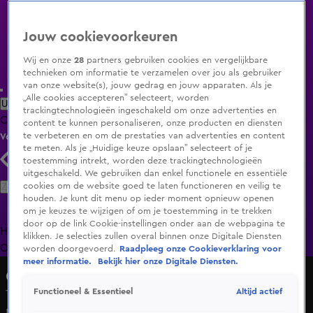
Jouw cookievoorkeuren
Wij en onze
28
partners gebruiken cookies en vergelijkbare
technieken om informatie te verzamelen over jou als gebruiker
van onze website(s), jouw gedrag en jouw apparaten. Als je
„Alle cookies accepteren” selecteert, worden
Uitzending Gemist
Populaire programma's
Zenders
Genres
trackingtechnologieën ingeschakeld om onze advertenties en
Clips
Films
Radio
Smart TV inlog
Shop
content te kunnen personaliseren, onze producten en diensten
te verbeteren en om de prestaties van advertenties en content
Volg KIJK
te meten. Als je „Huidige keuze opslaan” selecteert of je
toestemming intrekt, worden deze trackingtechnologieën
uitgeschakeld. We gebruiken dan enkel functionele en essentiële
Zoeken
cookies om de website goed te laten functioneren en veilig te
houden. Je kunt dit menu op ieder moment opnieuw openen
om je keuzes te wijzigen of om je toestemming in te trekken
door op de link Cookie-instellingen onder aan de webpagina te
Home
Uitzending Gemist
Programma's
De Bondgenoten
De
klikken. Je selecties zullen overal binnen onze Digitale Diensten
Oranjezomer
Livestreams
Shop
worden doorgevoerd.
Raadpleeg onze Cookieverklaring voor
meer informatie.
Bekijk hier onze Digitale Diensten.
GLORY Kickboxing
Altijd actief
Functioneel & Essentieel
Tarik Khbabez laat keer op keer zien waarom hij een
machine is!