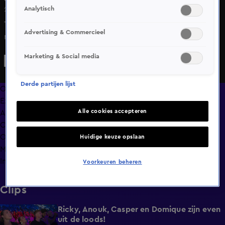
Analytisch
27 mei 2025, 09:47
Tarik Khbabez laat keer op keer zien waarom hij een
Advertising & Commercieel
machine is! Mis zijn volgende gevecht tegen Sergej
Maslobojev niet tijdens GLORY 100. De prelims zijn 14 juni
Marketing & Social media
live en gratis te kijken.nl.
Derde partijen lijst
Overzicht
Exclusief
Alle cookies accepteren
Afleveringen
Clips
Op naar GLORY Collision 9
Huidige keuze opslaan
Meer zoals dit
Info
Voorkeuren beheren
Clips
Ricky, Anouk, Casper en Domique zijn even
5:07
uit de loods!