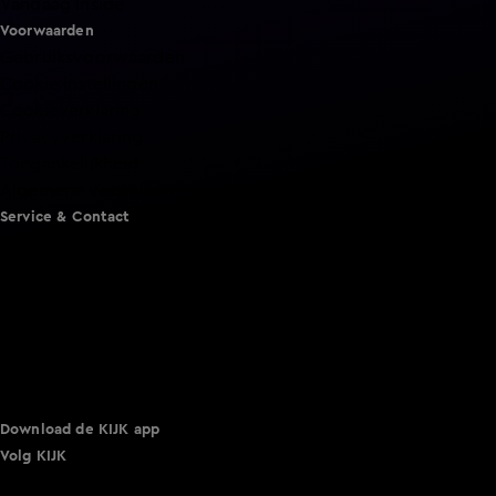
Vandaag Inside
Voorwaarden
Gebruiksvoorwaarden
Cookie instellingen
Cookieverklaring
Privacyverklaring
Toegankelijkheid
Algemene voorwaarden KIJK
Service & Contact
Aanmelden voor een programma
Acties
Adverteren
Smart TV inlog
Over KIJK
Vacatures
Klantenservice
Download de KIJK app
Volg KIJK
©
2026 Talpa Network. Alle rechten voorbehouden. Geen