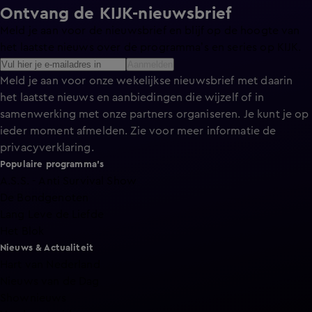
Ontvang de KIJK-nieuwsbrief
Meld je aan voor de nieuwsbrief en blijf op de hoogte van
het laatste nieuws over de programma’s en series op KIJK.
Aanmelden
Meld je aan voor onze wekelijkse nieuwsbrief met daarin
het laatste nieuws en aanbiedingen die wijzelf of in
samenwerking met onze partners organiseren. Je kunt je op
ieder moment afmelden. Zie voor meer informatie de
privacyverklaring
.
Populaire programma's
A.S.S. - Anti Survival Show
De Bondgenoten
Lang Leve de Liefde
Het Blok
Nieuws & Actualiteit
Hart van Nederland
Nieuws van de Dag
Shownieuws