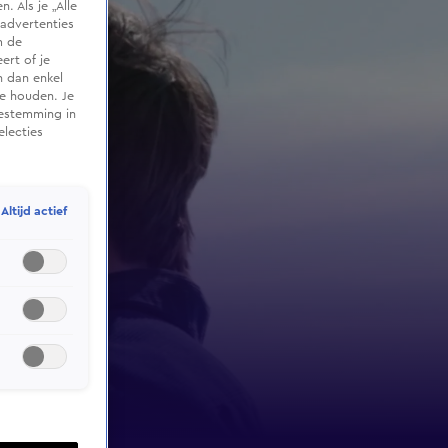
 Als je „Alle
advertenties
m de
ert of je
n dan enkel
te houden. Je
oestemming in
electies
Altijd actief