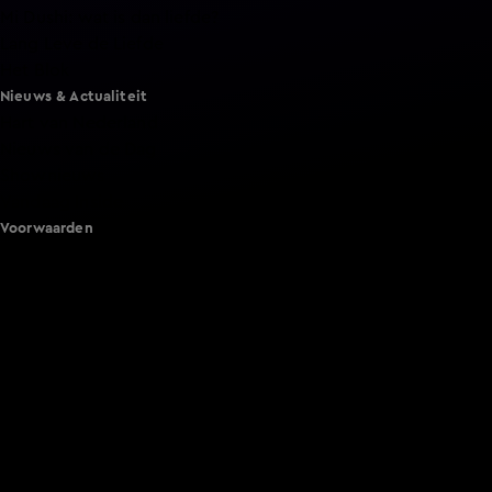
Mi Dushi: wat is dan liefde?
Lang Leve de Liefde
Het Blok
Nieuws & Actualiteit
Hart van Nederland
Nieuws van de Dag
Shownieuws
Vandaag Inside
Voorwaarden
Gebruiksvoorwaarden
Cookie instellingen
Cookieverklaring
Privacyverklaring
Toegankelijkheid
Algemene voorwaarden KIJK
Service & Contact
Aanmelden voor een programma
Acties