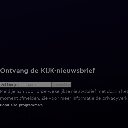
Ontvang de KIJK-nieuwsbrief
Meld je aan voor de nieuwsbrief en blijf op de hoogte van h
Aanmelden
Meld je aan voor onze wekelijkse nieuwsbrief met daarin het
moment afmelden. Zie voor meer informatie de
privacyverk
Populaire programma's
De Bondgenoten
A.S.S. - Anti Survival Show
De Oranjezomer