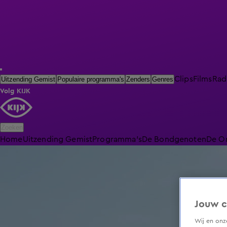
Clips
Films
Rad
Uitzending Gemist
Populaire programma's
Zenders
Genres
Volg KIJK
Zoeken
Home
Uitzending Gemist
Programma's
De Bondgenoten
De O
Jouw c
Wij en on