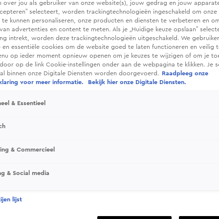
 over jou als gebruiker van onze website(s), jouw gedrag en jouw apparaten.
cepteren” selecteert, worden trackingtechnologieën ingeschakeld om onze 
 te kunnen personaliseren, onze producten en diensten te verbeteren en o
 van advertenties en content te meten. Als je „Huidige keuze opslaan” selecte
g intrekt, worden deze trackingtechnologieën uitgeschakeld. We gebruike
e en essentiële cookies om de website goed te laten functioneren en veilig 
enu op ieder moment opnieuw openen om je keuzes te wijzigen of om je t
 door op de link Cookie-instellingen onder aan de webpagina te klikken. Je s
ral binnen onze Digitale Diensten worden doorgevoerd.
Raadpleeg onze
laring voor meer informatie.
Bekijk hier onze Digitale Diensten.
Road to Verhoeven vs.
eel & Essentieel
ch
t op het evenement met als blikvanger de strijd
ewicht tussen Rico Verhoeven en Artem
sing & Commercieel
ng & Social media
jen lijst