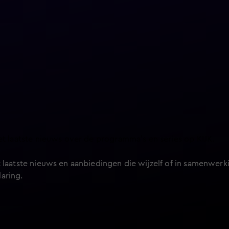
et laatste nieuws over de programma’s en series op KIJK.
 laatste nieuws en aanbiedingen die wijzelf of in samenwerki
laring
.