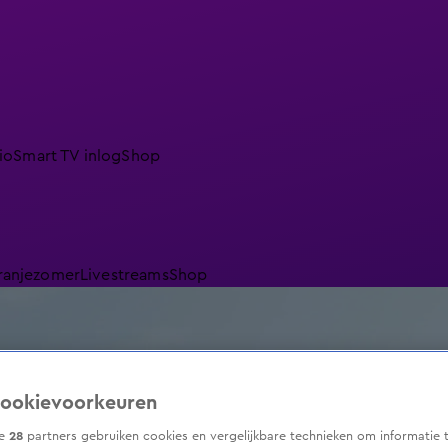
io
Smart TV inlog
Shop
ranjezomer
Livestreams
Shop
ookievoorkeuren
ze
28
partners gebruiken cookies en vergelijkbare technieken om informatie 