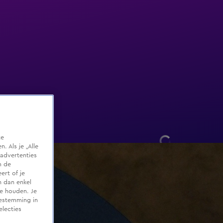
te
 Als je „Alle
advertenties
m de
ert of je
n dan enkel
te houden. Je
oestemming in
electies