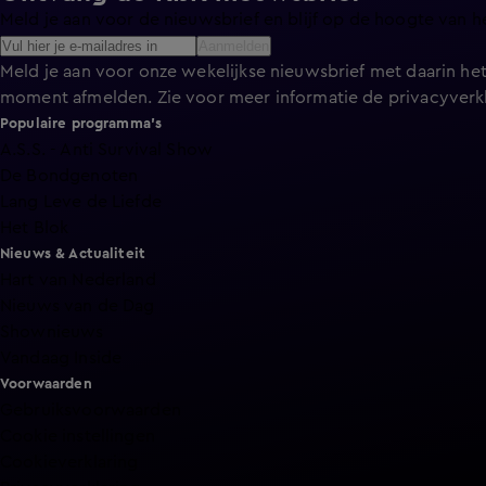
Meld je aan voor de nieuwsbrief en blijf op de hoogte van h
Aanmelden
Meld je aan voor onze wekelijkse nieuwsbrief met daarin het
moment afmelden. Zie voor meer informatie de
privacyverk
Populaire programma's
A.S.S. - Anti Survival Show
De Bondgenoten
Lang Leve de Liefde
Het Blok
Nieuws & Actualiteit
Hart van Nederland
Nieuws van de Dag
Shownieuws
Vandaag Inside
Voorwaarden
Gebruiksvoorwaarden
Cookie instellingen
Cookieverklaring