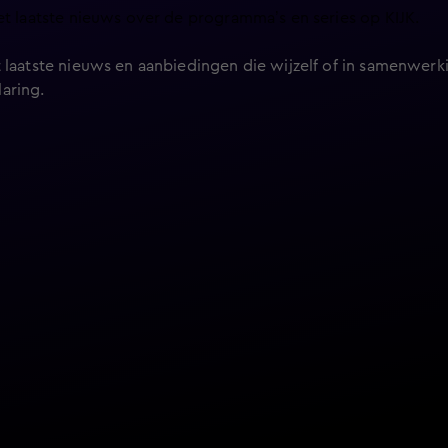
et laatste nieuws over de programma’s en series op KIJK.
 laatste nieuws en aanbiedingen die wijzelf of in samenwerki
laring
.