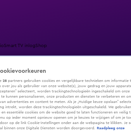
io
Smart TV inlog
Shop
ookievoorkeuren
ranjezomer
Livestreams
Shop
ze
28
partners gebruiken cookies en vergelijkbare technieken om informatie 
 over jou als gebruiker van onze website(s), jouw gedrag en jouw apparaten.
cepteren” selecteert, worden trackingtechnologieën ingeschakeld om onze 
 te kunnen personaliseren, onze producten en diensten te verbeteren en o
 van advertenties en content te meten. Als je „Huidige keuze opslaan” selecte
g intrekt, worden deze trackingtechnologieën uitgeschakeld. We gebruike
e en essentiële cookies om de website goed te laten functioneren en veilig 
enu op ieder moment opnieuw openen om je keuzes te wijzigen of om je t
 door op de link Cookie-instellingen onder aan de webpagina te klikken. Je s
ral binnen onze Digitale Diensten worden doorgevoerd.
Raadpleeg onze