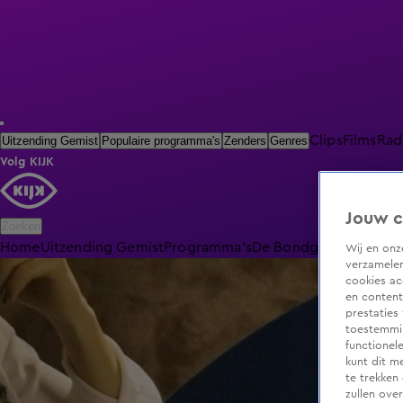
Clips
Films
Rad
Uitzending Gemist
Populaire programma's
Zenders
Genres
Volg KIJK
Jouw c
Zoeken
Home
Uitzending Gemist
Programma's
De Bondgenoten
De O
Wij en on
verzamelen
cookies ac
en content
prestaties
toestemmin
functionel
kunt dit m
te trekken
zullen ove