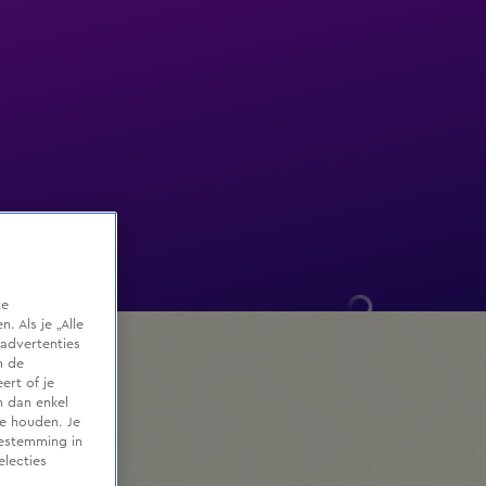
te
 Als je „Alle
advertenties
m de
ert of je
n dan enkel
te houden. Je
oestemming in
electies