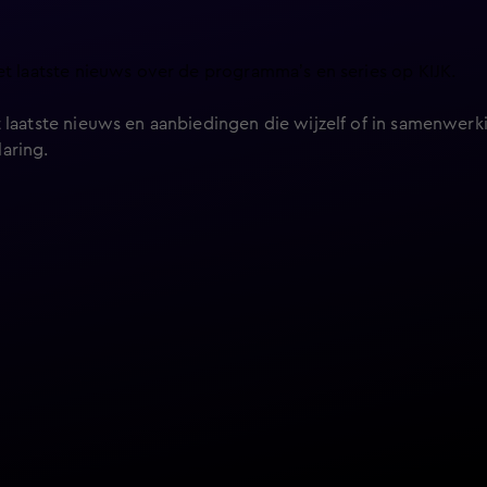
et laatste nieuws over de programma’s en series op KIJK.
 laatste nieuws en aanbiedingen die wijzelf of in samenwerki
laring
.