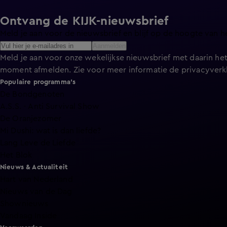
Ontvang de KIJK-nieuwsbrief
Meld je aan voor de nieuwsbrief en blijf op de hoogte van h
Aanmelden
Meld je aan voor onze wekelijkse nieuwsbrief met daarin het
moment afmelden. Zie voor meer informatie de
privacyverk
Populaire programma's
De Bondgenoten
A.S.S. - Anti Survival Show
De Oranjezomer
Mi Dushi: wat is dan liefde?
Lang Leve de Liefde
Het Blok
Nieuws & Actualiteit
Hart van Nederland
Nieuws van de Dag
Shownieuws
Vandaag Inside