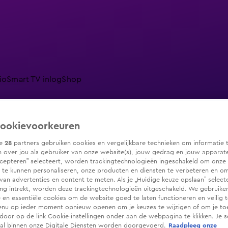
io
Smart TV inlog
Shop
ookievoorkeuren
ranjezomer
Livestreams
Shop
ze
28
partners gebruiken cookies en vergelijkbare technieken om informatie 
 over jou als gebruiker van onze website(s), jouw gedrag en jouw apparaten.
cepteren” selecteert, worden trackingtechnologieën ingeschakeld om onze 
 te kunnen personaliseren, onze producten en diensten te verbeteren en o
 van advertenties en content te meten. Als je „Huidige keuze opslaan” selecte
g intrekt, worden deze trackingtechnologieën uitgeschakeld. We gebruike
e en essentiële cookies om de website goed te laten functioneren en veilig 
enu op ieder moment opnieuw openen om je keuzes te wijzigen of om je t
 door op de link Cookie-instellingen onder aan de webpagina te klikken. Je s
ral binnen onze Digitale Diensten worden doorgevoerd.
Raadpleeg onze