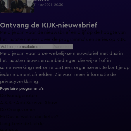
11 nov 2021, 20:30
Ontvang de KIJK-nieuwsbrief
Meld je aan voor de nieuwsbrief en blijf op de hoogte van
het laatste nieuws over de programma’s en series op KIJK.
Aanmelden
Meld je aan voor onze wekelijkse nieuwsbrief met daarin
het laatste nieuws en aanbiedingen die wijzelf of in
samenwerking met onze partners organiseren. Je kunt je op
ieder moment afmelden. Zie voor meer informatie de
privacyverklaring
.
Populaire programma's
De Bondgenoten
A.S.S. - Anti Survival Show
De Oranjezomer
Mi Dushi: wat is dan liefde?
Lang Leve de Liefde
Het Blok