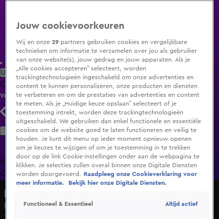
Jouw cookievoorkeuren
Wij en onze
29
partners gebruiken cookies en vergelijkbare
technieken om informatie te verzamelen over jou als gebruiker
van onze website(s), jouw gedrag en jouw apparaten. Als je
„Alle cookies accepteren” selecteert, worden
Uitzending Gemist
Populaire programma's
Zenders
Genres
trackingtechnologieën ingeschakeld om onze advertenties en
Clips
Films
Radio
Smart TV inlog
Shop
content te kunnen personaliseren, onze producten en diensten
te verbeteren en om de prestaties van advertenties en content
Volg KIJK
te meten. Als je „Huidige keuze opslaan” selecteert of je
toestemming intrekt, worden deze trackingtechnologieën
uitgeschakeld. We gebruiken dan enkel functionele en essentiële
Zoeken
cookies om de website goed te laten functioneren en veilig te
houden. Je kunt dit menu op ieder moment opnieuw openen
om je keuzes te wijzigen of om je toestemming in te trekken
door op de link Cookie-instellingen onder aan de webpagina te
Home
Uitzending Gemist
Programma's
De Bondgenoten
De
klikken. Je selecties zullen overal binnen onze Digitale Diensten
Oranjezomer
Livestreams
Shop
worden doorgevoerd.
Raadpleeg onze Cookieverklaring voor
meer informatie.
Bekijk hier onze Digitale Diensten.
For One Night Only
Altijd actief
Functioneel & Essentieel
BN'ers aan de slag met choreograaf
11 nov 2021, 20:30