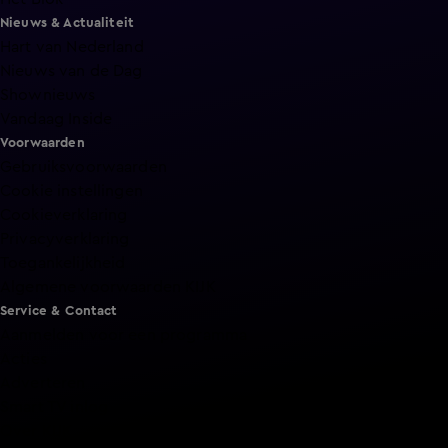
Nieuws & Actualiteit
Hart van Nederland
Nieuws van de Dag
Shownieuws
Vandaag Inside
Voorwaarden
Gebruiksvoorwaarden
Cookie instellingen
Cookieverklaring
Privacyverklaring
Toegankelijkheid
Algemene voorwaarden KIJK
Service & Contact
Aanmelden voor een programma
Acties
Adverteren
Smart TV inlog
Over KIJK