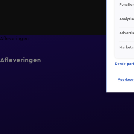
Function
Analytis
Adverti
Afleveringen
Marketi
Afleveringen
Derde parti
Voorkeur