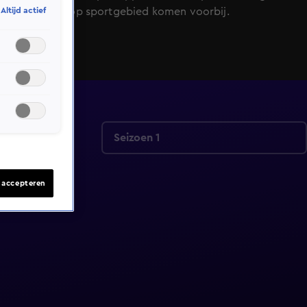
alle trends op sportgebied komen voorbij.
Altijd actief
Seizoen 1
s accepteren