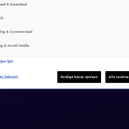
eel & Essentieel
ch
sing & Commercieel
ng & Social media
jen lijst
en beheren
Huidige keuze opslaan
Alle cookie