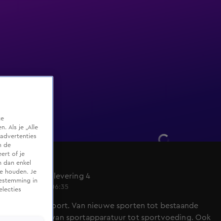
te
 Als je „Alle
advertenties
m de
ert of je
Fit op 6
n dan enkel
te houden. Je
Seizoen 1, aflevering 4
oestemming in
14 mrt 2015, 06:35
electies
Alles over sport. Van nieuwe sporten tot bestaande
sporten en van sportapparatuur tot sportvoeding. Ook