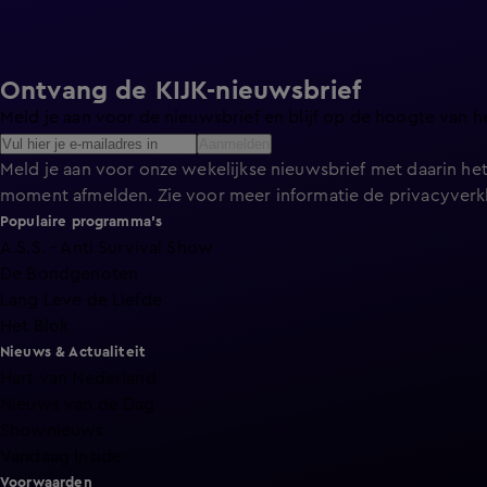
Ontvang de KIJK-nieuwsbrief
Meld je aan voor de nieuwsbrief en blijf op de hoogte van h
Aanmelden
Meld je aan voor onze wekelijkse nieuwsbrief met daarin het
moment afmelden. Zie voor meer informatie de
privacyverk
Populaire programma's
A.S.S. - Anti Survival Show
De Bondgenoten
Lang Leve de Liefde
Het Blok
Nieuws & Actualiteit
Hart van Nederland
Nieuws van de Dag
Shownieuws
Vandaag Inside
Voorwaarden