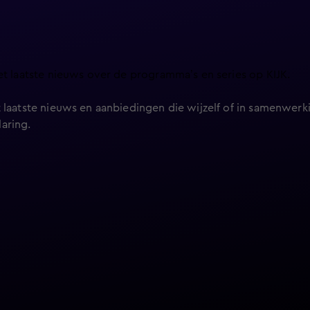
et laatste nieuws over de programma’s en series op KIJK.
 laatste nieuws en aanbiedingen die wijzelf of in samenwerki
laring
.