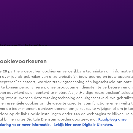
io
Smart TV inlog
Shop
ookievoorkeuren
ze
28
partners gebruiken cookies en vergelijkbare technieken om informatie 
 over jou als gebruiker van onze website(s), jouw gedrag en jouw apparaten.
ranjezomer
Livestreams
Shop
cepteren” selecteert, worden trackingtechnologieën ingeschakeld om onze 
 te kunnen personaliseren, onze producten en diensten te verbeteren en o
 van advertenties en content te meten. Als je „Huidige keuze opslaan” selecte
g intrekt, worden deze trackingtechnologieën uitgeschakeld. We gebruike
e en essentiële cookies om de website goed te laten functioneren en veilig 
enu op ieder moment opnieuw openen om je keuzes te wijzigen of om je t
 door op de link Cookie-instellingen onder aan de webpagina te klikken. Je s
ral binnen onze Digitale Diensten worden doorgevoerd.
Raadpleeg onze
laring voor meer informatie.
Bekijk hier onze Digitale Diensten.