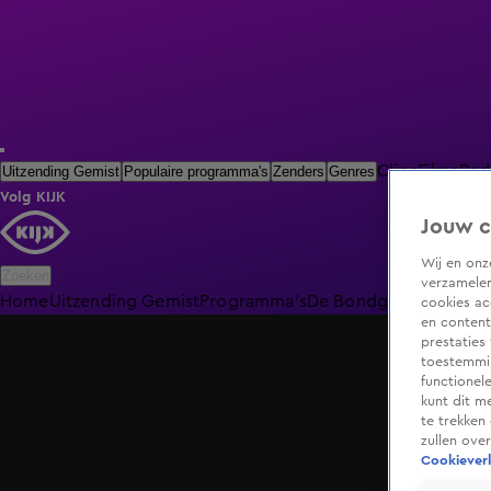
Clips
Films
Rad
Uitzending Gemist
Populaire programma's
Zenders
Genres
Volg KIJK
Jouw c
Wij en on
Zoeken
verzamelen
Home
Uitzending Gemist
Programma's
De Bondgenoten
De O
cookies ac
en content
prestaties
toestemmin
functionel
kunt dit m
te trekken
zullen ove
Cookieverk