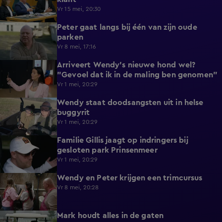
Vr 15 mei, 20:30
Peter gaat langs bij één van zijn oude
0:35
parken
Vr 8 mei, 17:16
Arriveert Wendy's nieuwe hond wel?
3:11
"Gevoel dat ik in de maling ben genomen"
Vr 1 mei, 20:29
Wendy staat doodsangsten uit in helse
4:46
buggyrit
Vr 1 mei, 20:29
Familie Gillis jaagt op indringers bij
3:30
gesloten park Prinsenmeer
Vr 1 mei, 20:29
Wendy en Peter krijgen een trimcursus
5:55
Vr 8 mei, 20:28
Mark houdt alles in de gaten
3:26