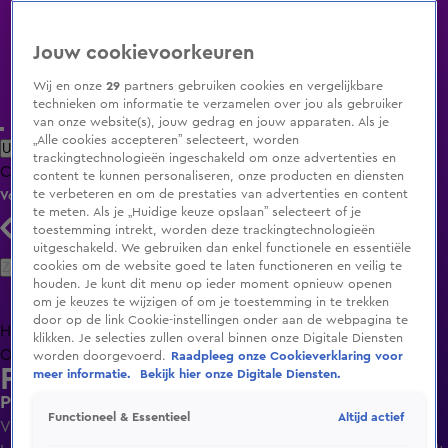
Jouw cookievoorkeuren
Wij en onze
29
partners gebruiken cookies en vergelijkbare
technieken om informatie te verzamelen over jou als gebruiker
van onze website(s), jouw gedrag en jouw apparaten. Als je
„Alle cookies accepteren” selecteert, worden
Uitzending Gemist
Populaire programma's
Zenders
Genres
trackingtechnologieën ingeschakeld om onze advertenties en
Clips
Films
Radio
Smart TV inlog
Shop
content te kunnen personaliseren, onze producten en diensten
te verbeteren en om de prestaties van advertenties en content
Volg KIJK
te meten. Als je „Huidige keuze opslaan” selecteert of je
toestemming intrekt, worden deze trackingtechnologieën
uitgeschakeld. We gebruiken dan enkel functionele en essentiële
Zoeken
cookies om de website goed te laten functioneren en veilig te
houden. Je kunt dit menu op ieder moment opnieuw openen
om je keuzes te wijzigen of om je toestemming in te trekken
door op de link Cookie-instellingen onder aan de webpagina te
Home
Uitzending Gemist
Programma's
De Bondgenoten
De
klikken. Je selecties zullen overal binnen onze Digitale Diensten
Oranjezomer
Livestreams
Shop
worden doorgevoerd.
Raadpleeg onze Cookieverklaring voor
Familie Gillis: Massa is Kassa
meer informatie.
Bekijk hier onze Digitale Diensten.
Peter Gillis is jarig: 'Dat moet gevierd worden'
Altijd actief
Functioneel & Essentieel
Vr 15 mei, 20:30