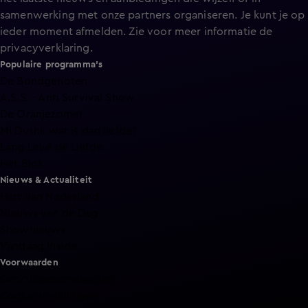
samenwerking met onze partners organiseren. Je kunt je op
ieder moment afmelden. Zie voor meer informatie de
privacyverklaring
.
Populaire programma's
De Bondgenoten
A.S.S. - Anti Survival Show
De Oranjezomer
Mi Dushi: wat is dan liefde?
Lang Leve de Liefde
Het Blok
Nieuws & Actualiteit
Hart van Nederland
Nieuws van de Dag
Shownieuws
Vandaag Inside
Voorwaarden
Gebruiksvoorwaarden
Cookie instellingen