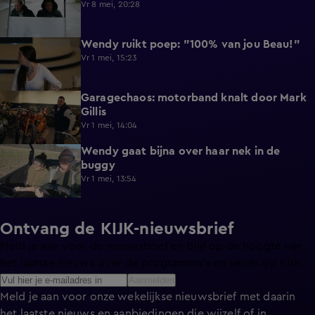
Vr 8 mei, 20:28
Wendy ruikt poep: "100% van jou Beau!"
0:47
Vr 1 mei, 15:23
Garagechaos: motorband knalt door Mark
0:47
Gillis
Vr 1 mei, 14:04
Wendy gaat bijna over haar nek in de
0:40
buggy
Vr 1 mei, 13:54
Ontvang de KIJK-nieuwsbrief
Meld je aan voor de nieuwsbrief en blijf op de hoogte van
het laatste nieuws over de programma’s en series op KIJK.
Aanmelden
Meld je aan voor onze wekelijkse nieuwsbrief met daarin
het laatste nieuws en aanbiedingen die wijzelf of in