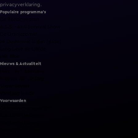
privacyverklaring
.
Populaire programma's
De Bondgenoten
A.S.S. - Anti Survival Show
De Oranjezomer
Mi Dushi: wat is dan liefde?
Lang Leve de Liefde
Het Blok
Nieuws & Actualiteit
Hart van Nederland
Nieuws van de Dag
Shownieuws
Vandaag Inside
Voorwaarden
Gebruiksvoorwaarden
Cookie instellingen
Cookieverklaring
Privacyverklaring
Toegankelijkheid