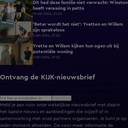
Dit had deze familie niet verwacht: Winston
5:12
heeft verassing in petto
10 okt 2024, 21:25
'Beter wordt het niet': Yvetten en Willem
5:26
zijn sprakeloos
3 okt 2024, 21:25
Yvette en Willem kijken hun ogen uit bij
6:07
potentiële woning
3 okt 2024, 21:25
Ontvang de KIJK-nieuwsbrief
Meld je aan voor de nieuwsbrief en blijf op de hoogte van
het laatste nieuws over de programma’s en series op KIJK.
Aanmelden
Meld je aan voor onze wekelijkse nieuwsbrief met daarin
het laatste nieuws en aanbiedingen die wijzelf of in
samenwerking met onze partners organiseren. Je kunt je op
ieder moment afmelden. Zie voor meer informatie de