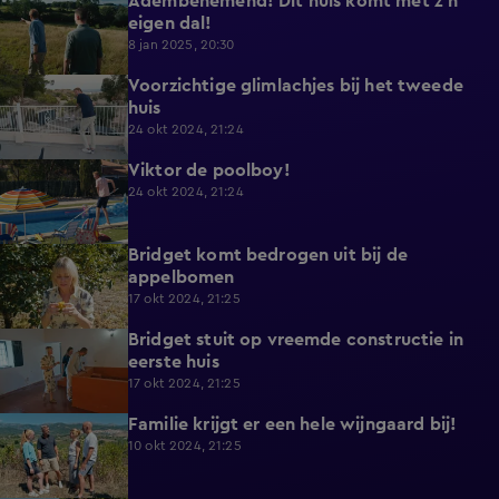
Adembenemend! Dit huis komt met z'n
4:28
eigen dal!
8 jan 2025, 20:30
Voorzichtige glimlachjes bij het tweede
3:51
huis
24 okt 2024, 21:24
Viktor de poolboy!
2:05
24 okt 2024, 21:24
Bridget komt bedrogen uit bij de
4:43
appelbomen
17 okt 2024, 21:25
Bridget stuit op vreemde constructie in
5:05
eerste huis
17 okt 2024, 21:25
Familie krijgt er een hele wijngaard bij!
6:59
10 okt 2024, 21:25