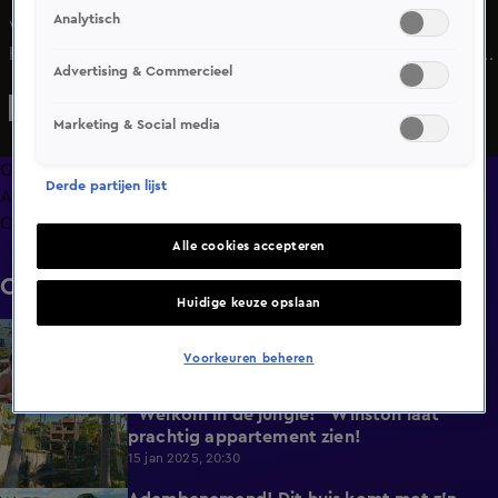
Analytisch
Winston heeft bij deze woning niet alleen een prachtig
huis te bieden maar de familie krijgt er een hele wijngaard
Advertising & Commercieel
bij. En die is flink. Is dit de enkele slaapkamer in de woning
te overbloemen?
Marketing & Social media
Overzicht
Derde partijen lijst
Afleveringen
Clips
Alle cookies accepteren
Clips
Huidige keuze opslaan
Alles is mogelijk met een paella!
3:20
15 jan 2025, 20:30
Voorkeuren beheren
"Welkom in de jungle!" Winston laat
5:12
prachtig appartement zien!
15 jan 2025, 20:30