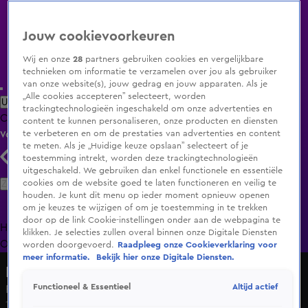
Jouw cookievoorkeuren
Wij en onze
28
partners gebruiken cookies en vergelijkbare
technieken om informatie te verzamelen over jou als gebruiker
van onze website(s), jouw gedrag en jouw apparaten. Als je
„Alle cookies accepteren” selecteert, worden
Uitzending Gemist
Populaire programma's
Zenders
Genres
trackingtechnologieën ingeschakeld om onze advertenties en
Clips
Films
Radio
Smart TV inlog
Shop
content te kunnen personaliseren, onze producten en diensten
te verbeteren en om de prestaties van advertenties en content
Volg KIJK
te meten. Als je „Huidige keuze opslaan” selecteert of je
toestemming intrekt, worden deze trackingtechnologieën
uitgeschakeld. We gebruiken dan enkel functionele en essentiële
Zoeken
cookies om de website goed te laten functioneren en veilig te
houden. Je kunt dit menu op ieder moment opnieuw openen
om je keuzes te wijzigen of om je toestemming in te trekken
door op de link Cookie-instellingen onder aan de webpagina te
Home
Uitzending Gemist
Programma's
De Bondgenoten
De
klikken. Je selecties zullen overal binnen onze Digitale Diensten
Oranjezomer
Livestreams
Shop
worden doorgevoerd.
Raadpleeg onze Cookieverklaring voor
meer informatie.
Bekijk hier onze Digitale Diensten.
Een plek onder de zon
Altijd actief
Functioneel & Essentieel
Familie krijgt er een hele wijngaard bij!
10 okt 2024, 21:25