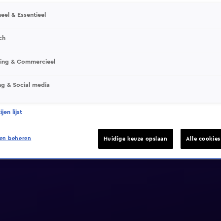
eel & Essentieel
ch
sing & Commercieel
ng & Social media
jen lijst
en beheren
Huidige keuze opslaan
Alle cookie