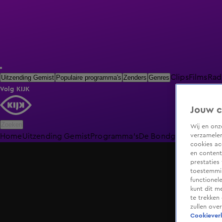
Clips
Films
Rad
Uitzending Gemist
Populaire programma's
Zenders
Genres
Volg KIJK
Jouw c
Zoeken
Wij en on
verzamelen
Home
Uitzending Gemist
Programma's
De Bondgenoten
De O
cookies ac
en content
prestaties
toestemmin
functionel
kunt dit m
te trekken
zullen ove
Cookieverk