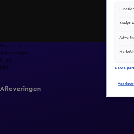
Function
Analytis
Adverti
Overzicht
Marketi
Afleveringen
Clips
Info
Derde parti
Voorkeur
Afleveringen