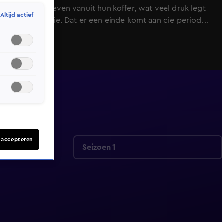
privacy en leven vanuit hun koffer, wat veel druk legt
Altijd actief
op hun relatie. Dat er een einde komt aan die periode,
zorgt uiteraard voor euforie bij het winnende koppel.
Vijf jaar lang een financieel zorgeloos bestaan en een
prachtig dak boven hun hoofd: een droom die -
eindelijk - uitkomt.
s accepteren
Seizoen 1