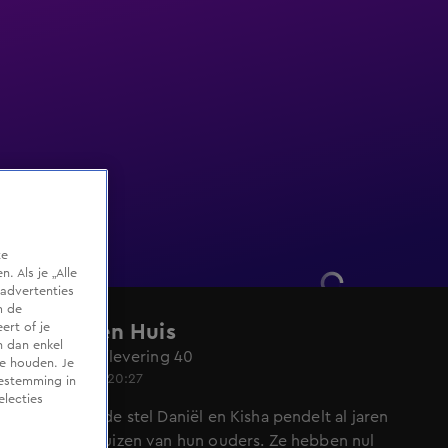
te
 Als je „Alle
advertenties
m de
ert of je
Een Eigen Huis
n dan enkel
Seizoen 1, aflevering 40
te houden. Je
25 okt 2024, 20:27
oestemming in
electies
Het verloofde stel Daniël en Kisha pendelt al jaren
tussen de huizen van hun ouders. Ze hebben nul