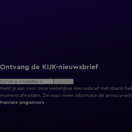
Ontvang de KIJK-nieuwsbrief
Meld je aan voor de nieuwsbrief en blijf op de hoogte van h
Aanmelden
Meld je aan voor onze wekelijkse nieuwsbrief met daarin het
moment afmelden. Zie voor meer informatie de
privacyverk
Populaire programma's
De Bondgenoten
A.S.S. - Anti Survival Show
De Oranjezomer
Mi Dushi: wat is dan liefde?