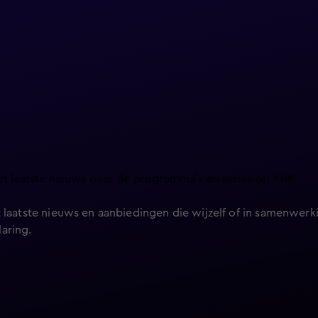
et laatste nieuws over de programma’s en series op KIJK.
 laatste nieuws en aanbiedingen die wijzelf of in samenwerki
laring
.