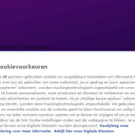
io
Smart TV inlog
Shop
ookievoorkeuren
ze
29
partners gebruiken cookies en vergelijkbare technieken om informatie 
 over jou als gebruiker van onze website(s), jouw gedrag en jouw apparaten.
ranjezomer
Livestreams
Shop
cepteren” selecteert, worden trackingtechnologieën ingeschakeld om onze 
 te kunnen personaliseren, onze producten en diensten te verbeteren en o
 van advertenties en content te meten. Als je „Huidige keuze opslaan” selecte
g intrekt, worden deze trackingtechnologieën uitgeschakeld. We gebruike
e en essentiële cookies om de website goed te laten functioneren en veilig 
enu op ieder moment opnieuw openen om je keuzes te wijzigen of om je t
 door op de link Cookie-instellingen onder aan de webpagina te klikken. Je s
ral binnen onze Digitale Diensten worden doorgevoerd.
Raadpleeg onze
laring voor meer informatie.
Bekijk hier onze Digitale Diensten.