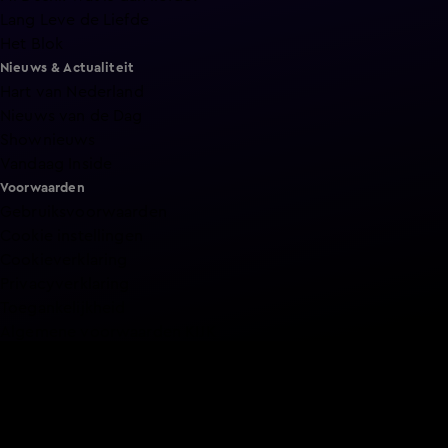
Lang Leve de Liefde
Het Blok
Nieuws & Actualiteit
Hart van Nederland
Nieuws van de Dag
Shownieuws
Vandaag Inside
Voorwaarden
Gebruiksvoorwaarden
Cookie instellingen
Cookieverklaring
Privacyverklaring
Toegankelijkheid
Algemene voorwaarden KIJK
Service & Contact
Aanmelden voor een programma
Acties
Adverteren