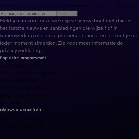
het laatste nieuws over de programma’s en series op KIJK.
Aanmelden
Meld je aan voor onze wekelijkse nieuwsbrief met daarin
het laatste nieuws en aanbiedingen die wijzelf of in
samenwerking met onze partners organiseren. Je kunt je op
ieder moment afmelden. Zie voor meer informatie de
privacyverklaring
.
Populaire programma's
De Bondgenoten
A.S.S. - Anti Survival Show
De Oranjezomer
Mi Dushi: wat is dan liefde?
Lang Leve de Liefde
Het Blok
Nieuws & Actualiteit
Hart van Nederland
Nieuws van de Dag
Shownieuws