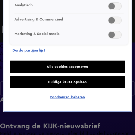
Analytisch
Leroys korte lontje brandt nog verder op en als hij zich
weer bemoeit met het werk van een ander, escaleert het
Advertising & Commercieel
volledig. Kelly krijgt goed nieuws en bezoek van haar
ouders en haar geliefde hondje.
Marketing & Social media
Overzicht
Derde partijen lijst
Afleveringen
Clips
Alle cookies accepteren
Info
Huidige keuze opslaan
Seizoen 1
Voorkeuren beheren
Afleveringen
Ontvang de KIJK-nieuwsbrief
Meld je aan voor de nieuwsbrief en blijf op de hoogte van