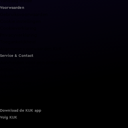
Vandaag Inside
Voorwaarden
Gebruiksvoorwaarden
Cookie instellingen
Cookieverklaring
Privacyverklaring
Toegankelijkheid
Algemene voorwaarden KIJK
Service & Contact
Aanmelden voor een programma
Acties
Adverteren
Smart TV inlog
Over KIJK
Vacatures
Klantenservice
Download de KIJK app
Volg KIJK
©
2026 Talpa Network. Alle rechten voorbehouden. Geen