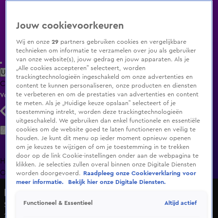
Jouw cookievoorkeuren
Wij en onze
29
partners gebruiken cookies en vergelijkbare
technieken om informatie te verzamelen over jou als gebruiker
van onze website(s), jouw gedrag en jouw apparaten. Als je
„Alle cookies accepteren” selecteert, worden
Uitzending Gemist
Populaire programma's
Zenders
Genres
trackingtechnologieën ingeschakeld om onze advertenties en
Clips
Films
Radio
Smart TV inlog
Shop
content te kunnen personaliseren, onze producten en diensten
te verbeteren en om de prestaties van advertenties en content
Volg KIJK
te meten. Als je „Huidige keuze opslaan” selecteert of je
toestemming intrekt, worden deze trackingtechnologieën
uitgeschakeld. We gebruiken dan enkel functionele en essentiële
Zoeken
cookies om de website goed te laten functioneren en veilig te
houden. Je kunt dit menu op ieder moment opnieuw openen
om je keuzes te wijzigen of om je toestemming in te trekken
door op de link Cookie-instellingen onder aan de webpagina te
Home
Uitzending Gemist
Programma's
De Bondgenoten
De
klikken. Je selecties zullen overal binnen onze Digitale Diensten
Oranjezomer
Livestreams
Shop
worden doorgevoerd.
Raadpleeg onze Cookieverklaring voor
meer informatie.
Bekijk hier onze Digitale Diensten.
Een Eigen Huis
Altijd actief
Functioneel & Essentieel
Seizoen 1, aflevering 18
25 sep 2024, 20:27